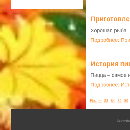
Приготовле
Хорошая рыба –
Подробнее: При
История п
Пицца – самое 
Подробнее: Ист
First
<<
83
84
85
86
Copyrigh