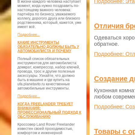
Подробнее: Эта
В жизни каждого человека наступает
момент, когда нужно поздравить по-
настоящему важного человека:
партнёра по бизнесу, уважаемого
коллегу, дорогого друга или близкого
родственника, который, кажется, уже
Отличия бр
имеет всё.
Подробнее...
Одеваться хоро
КАКИЕ ИНСТРУМЕНТЫ
обратное.
ОБЯЗАТЕЛЬНО ДОЛЖНЫ БЫТЬ У
АВТОМОБИЛИСТА И ПОЧЕМУ
Подробнее: Отл
Полный список обязательных
инструментов для автомобилиста:
домкрат, компрессор, набор ключей,
провода, трос и другие полезные
аксессуары. Узнайте, что должно
Создание д
быть в машине и где купить на
ufa.planetavto.ru качественные
автомобильные инструменты.
Кухонная комна
любом совреме
Подробнее...
КОГДА FREELANDER ТРЕБУЕТ
Подробнее: Соз
ВНИМАНИЯ:
ПРОФЕССИОНАЛЬНЫЙ ПОДХОД К
ОБСЛУЖИВАНИЮ
Кроссовер Land Rover Freelander
известен своей проходимостью,
Товары с о
комфортом и инженерной