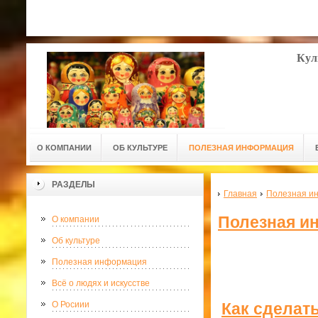
Кул
О КОМПАНИИ
ОБ КУЛЬТУРЕ
ПОЛЕЗНАЯ ИНФОРМАЦИЯ
РАЗДЕЛЫ
Главная
Полезная и
Полезная и
О компании
Об культуре
Полезная информация
Всё о людях и искусстве
Как сделат
О Росиии