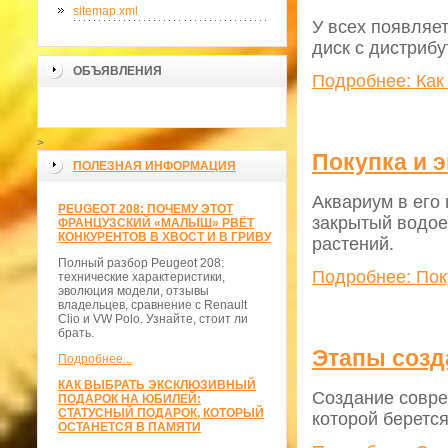
sitemap.xml
У всех появляет
диск с дистриб
ОБЪЯВЛЕНИЯ
Подробнее: Как
>
Покупка и 
ПОЛЕЗНАЯ ИНФОРМАЦИЯ
Аквариум в его
PEUGEOT 208: ПОЧЕМУ ЭТОТ
закрытый водое
ФРАНЦУЗСКИЙ «МАЛЫШ» РВЁТ
КОНКУРЕНТОВ В ХВОСТ И В ГРИВУ
растений.
Полный разбор Peugeot 208:
Подробнее: Пок
технические характеристики,
эволюция модели, отзывы
владельцев, сравнение с Renault
Clio и VW Polo. Узнайте, стоит ли
брать.
Этапы созд
Подробнее...
КАК ВЫБРАТЬ ЭКСКЛЮЗИВНЫЙ
Создание совре
ПОДАРОК НА ЮБИЛЕЙ:
СТАТУСНЫЙ ПОДАРОК, КОТОРЫЙ
которой берется
ОСТАНЕТСЯ В ПАМЯТИ