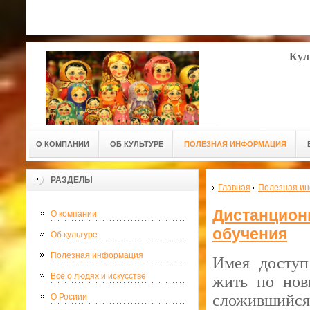
Кул
О КОМПАНИИ
ОБ КУЛЬТУРЕ
ПОЛЕЗНАЯ ИНФОРМАЦИЯ
РАЗДЕЛЫ
Главная
Полезная и
Дистанционн
О компании
обучения
Об культуре
Полезная информация
Имея доступ
Всё о людях и искусстве
жить по нов
сложившийся
О Росиии