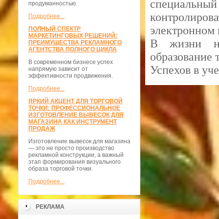
специальны
продуманностью.
контролиро
Подробнее...
электронном 
ПОЛНЫЙ СПЕКТР
МАРКЕТИНГОВЫХ РЕШЕНИЙ:
В жизни не
ПРЕИМУЩЕСТВА РЕКЛАМНОГО
АГЕНТСТВА ПОЛНОГО ЦИКЛА
образование т
В современном бизнесе успех
Успехов в уче
напрямую зависит от
эффективности продвижения.
Подробнее...
ЯРКИЙ АКЦЕНТ ДЛЯ ТОРГОВОЙ
ТОЧКИ: ПРОФЕССИОНАЛЬНОЕ
ИЗГОТОВЛЕНИЕ ВЫВЕСОК ДЛЯ
МАГАЗИНА КАК ИНСТРУМЕНТ
ПРОДАЖ
Изготовление вывесок для магазина
— это не просто производство
рекламной конструкции, а важный
этап формирования визуального
образа торговой точки.
Подробнее...
РЕКЛАМА