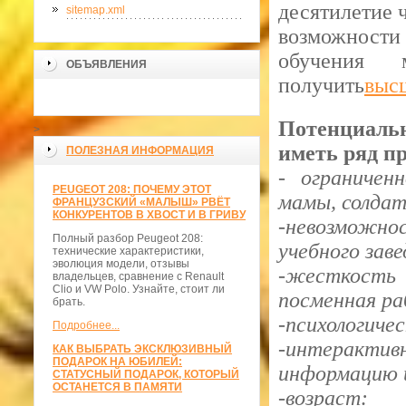
десятилетие 
sitemap.xml
возможности
обучения 
ОБЪЯВЛЕНИЯ
получить
выс
Потенциаль
>
иметь ряд п
ПОЛЕЗНАЯ ИНФОРМАЦИЯ
- ограничен
PEUGEOT 208: ПОЧЕМУ ЭТОТ
мамы, солдат
ФРАНЦУЗСКИЙ «МАЛЫШ» РВЁТ
КОНКУРЕНТОВ В ХВОСТ И В ГРИВУ
-невозможно
Полный разбор Peugeot 208:
учебного заве
технические характеристики,
эволюция модели, отзывы
-жесткость 
владельцев, сравнение с Renault
Clio и VW Polo. Узнайте, стоит ли
посменная ра
брать.
-психологичес
Подробнее...
-интерактив
КАК ВЫБРАТЬ ЭКСКЛЮЗИВНЫЙ
ПОДАРОК НА ЮБИЛЕЙ:
информацию и
СТАТУСНЫЙ ПОДАРОК, КОТОРЫЙ
ОСТАНЕТСЯ В ПАМЯТИ
-возраст: