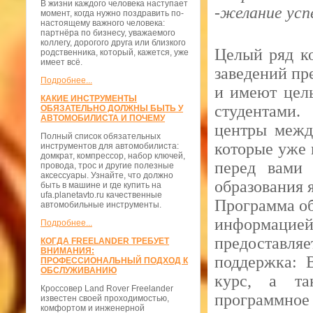
В жизни каждого человека наступает
-желание усп
момент, когда нужно поздравить по-
настоящему важного человека:
партнёра по бизнесу, уважаемого
коллегу, дорогого друга или близкого
Целый ряд к
родственника, который, кажется, уже
имеет всё.
заведений пр
Подробнее...
и имеют цел
КАКИЕ ИНСТРУМЕНТЫ
студентами.
ОБЯЗАТЕЛЬНО ДОЛЖНЫ БЫТЬ У
АВТОМОБИЛИСТА И ПОЧЕМУ
центры межд
Полный список обязательных
которые уже 
инструментов для автомобилиста:
домкрат, компрессор, набор ключей,
перед вами 
провода, трос и другие полезные
аксессуары. Узнайте, что должно
образования я
быть в машине и где купить на
ufa.planetavto.ru качественные
Программа об
автомобильные инструменты.
информацией,
Подробнее...
предоставл
КОГДА FREELANDER ТРЕБУЕТ
ВНИМАНИЯ:
поддержка: В
ПРОФЕССИОНАЛЬНЫЙ ПОДХОД К
ОБСЛУЖИВАНИЮ
курс, а та
Кроссовер Land Rover Freelander
программное
известен своей проходимостью,
комфортом и инженерной