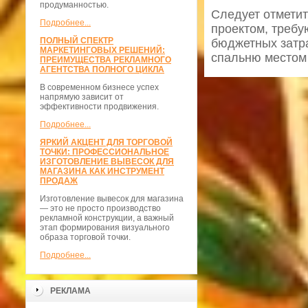
продуманностью.
Следует отметит
Подробнее...
проектом, требу
ПОЛНЫЙ СПЕКТР
бюджетных затра
МАРКЕТИНГОВЫХ РЕШЕНИЙ:
спальню местом 
ПРЕИМУЩЕСТВА РЕКЛАМНОГО
АГЕНТСТВА ПОЛНОГО ЦИКЛА
В современном бизнесе успех
напрямую зависит от
эффективности продвижения.
Подробнее...
ЯРКИЙ АКЦЕНТ ДЛЯ ТОРГОВОЙ
ТОЧКИ: ПРОФЕССИОНАЛЬНОЕ
ИЗГОТОВЛЕНИЕ ВЫВЕСОК ДЛЯ
МАГАЗИНА КАК ИНСТРУМЕНТ
ПРОДАЖ
Изготовление вывесок для магазина
— это не просто производство
рекламной конструкции, а важный
этап формирования визуального
образа торговой точки.
Подробнее...
РЕКЛАМА