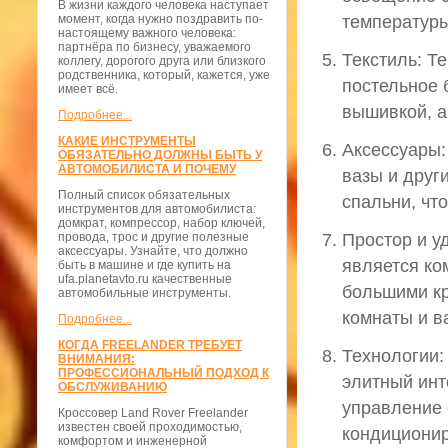
В жизни каждого человека наступает
момент, когда нужно поздравить по-
температуры
настоящему важного человека:
партнёра по бизнесу, уважаемого
Текстиль: Т
коллегу, дорогого друга или близкого
родственника, который, кажется, уже
постельное 
имеет всё.
вышивкой, 
Подробнее...
КАКИЕ ИНСТРУМЕНТЫ
Аксессуары:
ОБЯЗАТЕЛЬНО ДОЛЖНЫ БЫТЬ У
АВТОМОБИЛИСТА И ПОЧЕМУ
вазы и друг
Полный список обязательных
спальни, чт
инструментов для автомобилиста:
домкрат, компрессор, набор ключей,
провода, трос и другие полезные
Простор и у
аксессуары. Узнайте, что должно
является ко
быть в машине и где купить на
ufa.planetavto.ru качественные
большими кр
автомобильные инструменты.
комнаты и в
Подробнее...
КОГДА FREELANDER ТРЕБУЕТ
Технологии:
ВНИМАНИЯ:
ПРОФЕССИОНАЛЬНЫЙ ПОДХОД К
элитный инт
ОБСЛУЖИВАНИЮ
управление 
Кроссовер Land Rover Freelander
известен своей проходимостью,
кондиционир
комфортом и инженерной