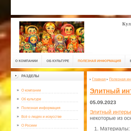
Кул
О КОМПАНИИ
ОБ КУЛЬТУРЕ
ПОЛЕЗНАЯ ИНФОРМАЦИЯ
РАЗДЕЛЫ
Главная
Полезная и
Элитный инт
О компании
Об культуре
05.09.2023
Полезная информация
Элитный интерь
Всё о людях и искусстве
некоторые из ос
О Росиии
Материалы: 