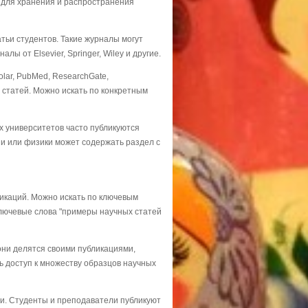
 для хранения и распространения
тьи студентов. Такие журналы могут
ы от Elsevier, Springer, Wiley и другие.
holar, PubMed, ResearchGate,
 статей. Можно искать по конкретным
х университетов часто публикуются
и или физики может содержать раздел с
ликаций. Можно искать по ключевым
ключевые слова "примеры научных статей
 они делятся своими публикациями,
ь доступ к множеству образцов научных
и. Студенты и преподаватели публикуют