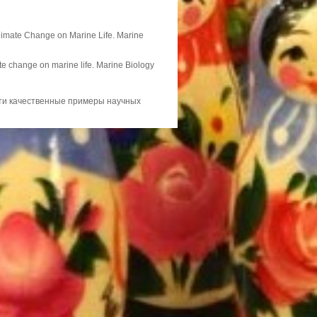
Climate Change on Marine Life. Marine
ate change on marine life. Marine Biology
ти качественные примеры научных