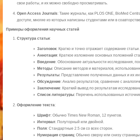
свои работы, и их можно свободно просматривать.
Open Access Journals
: Такие журналы, как PLOS ONE, BioMed Centra
доступе, многие из которых написаны студентами или в соавторстве
Примеры оформления научных статей
Структура статьи
:
Заголовок
: Кратко и точно отражает содержание статьи.
Аннотация
: Краткое изложение основных положений стат
Введение
: Обоснование актуальности исследования, по
Методы
: Описание методов и материалов, использованн
Результаты
: Представление полученных данных и их и
Обсуждение
: Анализ результатов, сравнение с аналог
Заключение
: Краткий вывод по результатам исследован
Список литературы
: Перечень использованных источни
Оформление текста
:
Шрифт
: Обычно Times New Roman, 12 пунктов.
Интервал
: Полуторный или двойной.
Поля
: Стандартные 2.5 см со всех сторон.
Нумерация страниц
: Обычно сверху или снизу страницы