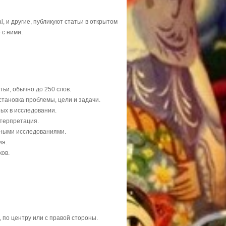
l, и другие, публикуют статьи в открытом
 с ними.
ьи, обычно до 250 слов.
становка проблемы, цели и задачи.
ых в исследовании.
нтерпретация.
ичными исследованиями.
ия.
ков.
, по центру или с правой стороны.