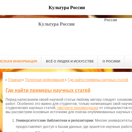
Культура России
Россия
Культура России
ЛЕЗНАЯ ИНФОРМАЦИЯ
ВСЁ О ЛЮДЯХ И ИСКУССТВЕ
О РОСИИИ
Главная
Полезная информация
Где найти примеры научных статей
Где найти примеры научных статей
Перед написанием своей научной статьи любому автору следует ознаком
работ. Особенно это важно для студентов, только начинающих свой научны
студенческих научных статей,
смотрите рекомендации
от специалистов п
мы рассмотрим основные источники для поиска опубликованных научных 
Университетские библиотеки и репозитории
: Многие университет
предоставляют доступ к базам данных, где хранятся научные работ