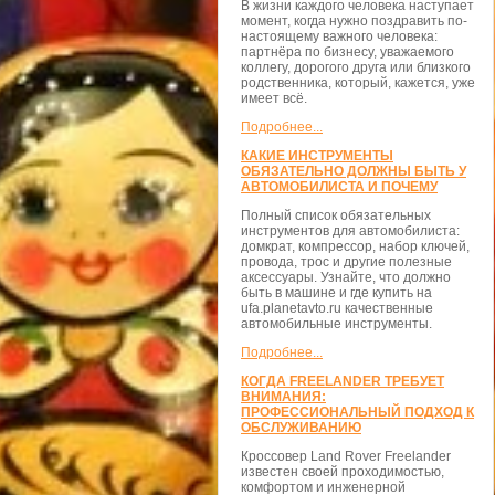
В жизни каждого человека наступает
момент, когда нужно поздравить по-
настоящему важного человека:
партнёра по бизнесу, уважаемого
коллегу, дорогого друга или близкого
родственника, который, кажется, уже
имеет всё.
Подробнее...
КАКИЕ ИНСТРУМЕНТЫ
ОБЯЗАТЕЛЬНО ДОЛЖНЫ БЫТЬ У
АВТОМОБИЛИСТА И ПОЧЕМУ
Полный список обязательных
инструментов для автомобилиста:
домкрат, компрессор, набор ключей,
провода, трос и другие полезные
аксессуары. Узнайте, что должно
быть в машине и где купить на
ufa.planetavto.ru качественные
автомобильные инструменты.
Подробнее...
КОГДА FREELANDER ТРЕБУЕТ
ВНИМАНИЯ:
ПРОФЕССИОНАЛЬНЫЙ ПОДХОД К
ОБСЛУЖИВАНИЮ
Кроссовер Land Rover Freelander
известен своей проходимостью,
комфортом и инженерной