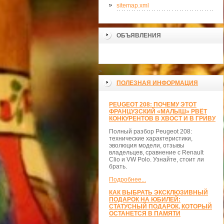
sitemap.xml
ОБЪЯВЛЕНИЯ
>
ПОЛЕЗНАЯ ИНФОРМАЦИЯ
PEUGEOT 208: ПОЧЕМУ ЭТОТ
ФРАНЦУЗСКИЙ «МАЛЫШ» РВЁТ
КОНКУРЕНТОВ В ХВОСТ И В ГРИВУ
Полный разбор Peugeot 208:
технические характеристики,
эволюция модели, отзывы
владельцев, сравнение с Renault
Clio и VW Polo. Узнайте, стоит ли
брать.
Подробнее...
КАК ВЫБРАТЬ ЭКСКЛЮЗИВНЫЙ
ПОДАРОК НА ЮБИЛЕЙ:
СТАТУСНЫЙ ПОДАРОК, КОТОРЫЙ
ОСТАНЕТСЯ В ПАМЯТИ