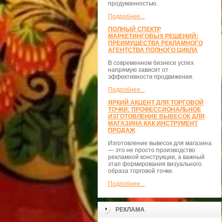
продуманностью.
Подробнее...
ПОЛНЫЙ СПЕКТР
МАРКЕТИНГОВЫХ РЕШЕНИЙ:
ПРЕИМУЩЕСТВА РЕКЛАМНОГО
АГЕНТСТВА ПОЛНОГО ЦИКЛА
В современном бизнесе успех
напрямую зависит от
эффективности продвижения.
Подробнее...
ЯРКИЙ АКЦЕНТ ДЛЯ ТОРГОВОЙ
ТОЧКИ: ПРОФЕССИОНАЛЬНОЕ
ИЗГОТОВЛЕНИЕ ВЫВЕСОК ДЛЯ
МАГАЗИНА КАК ИНСТРУМЕНТ
ПРОДАЖ
Изготовление вывесок для магазина
— это не просто производство
рекламной конструкции, а важный
этап формирования визуального
образа торговой точки.
Подробнее...
РЕКЛАМА