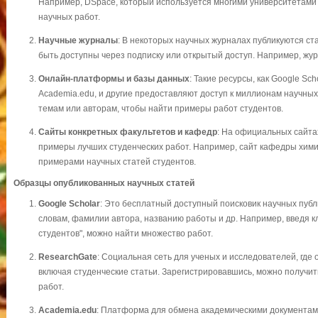
Например, DSpace, который используется многими университетами
научных работ.
Научные журналы
: В некоторых научных журналах публикуются ста
быть доступны через подписку или открытый доступ. Например, журнал
Онлайн-платформы и базы данных
: Такие ресурсы, как Google Sc
Academia.edu, и другие предоставляют доступ к миллионам научных
темам или авторам, чтобы найти примеры работ студентов.
Сайты конкретных факультетов и кафедр
: На официальных сайта
примеры лучших студенческих работ. Например, сайт кафедры хими
примерами научных статей студентов.
Образцы опубликованных научных статей
Google Scholar
: Это бесплатный доступный поисковик научных пуб
словам, фамилии автора, названию работы и др. Например, введя 
студентов", можно найти множество работ.
ResearchGate
: Социальная сеть для ученых и исследователей, где
включая студенческие статьи. Зарегистрировавшись, можно получит
работ.
Academia.edu
: Платформа для обмена академическими документам