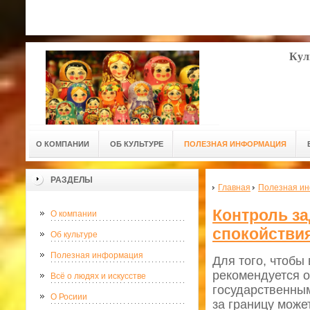
Кул
О КОМПАНИИ
ОБ КУЛЬТУРЕ
ПОЛЕЗНАЯ ИНФОРМАЦИЯ
РАЗДЕЛЫ
Главная
Полезная и
Контроль за
О компании
спокойствия
Об культуре
Полезная информация
Для того, чтобы
рекомендуется 
Всё о людях и искусстве
государственным
О Росиии
за границу може