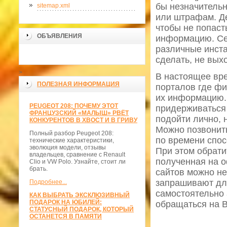
бы незначительн
sitemap.xml
или штрафам. Де
чтобы не попаст
ОБЪЯВЛЕНИЯ
информацию. Сей
различные инста
сделать, не вых
>
В настоящее вре
ПОЛЕЗНАЯ ИНФОРМАЦИЯ
порталов где фи
их информацию. 
PEUGEOT 208: ПОЧЕМУ ЭТОТ
придерживаться 
ФРАНЦУЗСКИЙ «МАЛЫШ» РВЁТ
подойти лично, 
КОНКУРЕНТОВ В ХВОСТ И В ГРИВУ
Можно позвонить
Полный разбор Peugeot 208:
по времени спос
технические характеристики,
эволюция модели, отзывы
При этом обрати
владельцев, сравнение с Renault
полученная на 
Clio и VW Polo. Узнайте, стоит ли
брать.
сайтов можно не
запрашивают для
Подробнее...
самостоятельно
КАК ВЫБРАТЬ ЭКСКЛЮЗИВНЫЙ
ПОДАРОК НА ЮБИЛЕЙ:
обращаться на В
СТАТУСНЫЙ ПОДАРОК, КОТОРЫЙ
ОСТАНЕТСЯ В ПАМЯТИ