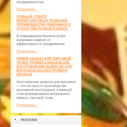
продуманностью.
Подробнее...
ПОЛНЫЙ СПЕКТР
МАРКЕТИНГОВЫХ РЕШЕНИЙ:
ПРЕИМУЩЕСТВА РЕКЛАМНОГО
АГЕНТСТВА ПОЛНОГО ЦИКЛА
В современном бизнесе успех
напрямую зависит от
эффективности продвижения.
Подробнее...
ЯРКИЙ АКЦЕНТ ДЛЯ ТОРГОВОЙ
ТОЧКИ: ПРОФЕССИОНАЛЬНОЕ
ИЗГОТОВЛЕНИЕ ВЫВЕСОК ДЛЯ
МАГАЗИНА КАК ИНСТРУМЕНТ
ПРОДАЖ
Изготовление вывесок для магазина
— это не просто производство
рекламной конструкции, а важный
этап формирования визуального
образа торговой точки.
Подробнее...
РЕКЛАМА