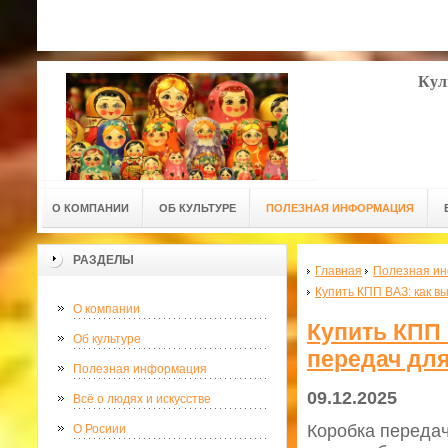
Кул
О КОМПАНИИ
ОБ КУЛЬТУРЕ
ПОЛЕЗНАЯ ИНФОРМАЦИЯ
РАЗДЕЛЫ
Главная
Полезная и
Купить КПП ВАЗ: как в
О компании
Купить КПП
Об культуре
передач дл
Полезная информация
09.12.2025
Всё о людях и искусстве
Коробка передач
О Росиии