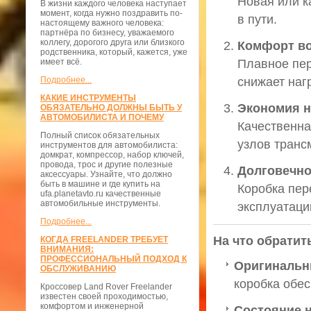
Новая или к
В жизни каждого человека наступает
момент, когда нужно поздравить по-
в пути.
настоящему важного человека:
партнёра по бизнесу, уважаемого
коллегу, дорогого друга или близкого
Комфорт в
родственника, который, кажется, уже
имеет всё.
Плавное пер
Подробнее...
снижает нагр
КАКИЕ ИНСТРУМЕНТЫ
Экономия н
ОБЯЗАТЕЛЬНО ДОЛЖНЫ БЫТЬ У
АВТОМОБИЛИСТА И ПОЧЕМУ
Качественна
Полный список обязательных
узлов транс
инструментов для автомобилиста:
домкрат, компрессор, набор ключей,
провода, трос и другие полезные
Долговечно
аксессуары. Узнайте, что должно
быть в машине и где купить на
Коробка пер
ufa.planetavto.ru качественные
автомобильные инструменты.
эксплуатаци
Подробнее...
На что обратит
КОГДА FREELANDER ТРЕБУЕТ
ВНИМАНИЯ:
ПРОФЕССИОНАЛЬНЫЙ ПОДХОД К
Оригинальн
ОБСЛУЖИВАНИЮ
коробка обес
Кроссовер Land Rover Freelander
известен своей проходимостью,
комфортом и инженерной
Состояние н