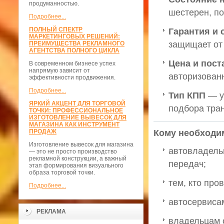
продуманностью.
шестерен, п
Подробнее...
ПОЛНЫЙ СПЕКТР
Гарантия и 
МАРКЕТИНГОВЫХ РЕШЕНИЙ:
защищает от 
ПРЕИМУЩЕСТВА РЕКЛАМНОГО
АГЕНТСТВА ПОЛНОГО ЦИКЛА
Цена и пос
В современном бизнесе успех
напрямую зависит от
авторизован
эффективности продвижения.
Подробнее...
Тип КПП
— у
ЯРКИЙ АКЦЕНТ ДЛЯ ТОРГОВОЙ
подбора тра
ТОЧКИ: ПРОФЕССИОНАЛЬНОЕ
ИЗГОТОВЛЕНИЕ ВЫВЕСОК ДЛЯ
МАГАЗИНА КАК ИНСТРУМЕНТ
ПРОДАЖ
Кому необходи
Изготовление вывесок для магазина
автовладель
— это не просто производство
рекламной конструкции, а важный
передач;
этап формирования визуального
образа торговой точки.
тем, кто про
Подробнее...
автосервиса
РЕКЛАМА
владельцам 