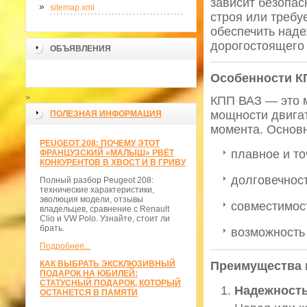
зависит безопас
sitemap.xml
строя или требу
обеспечить наде
дорогостоящего 
ОБЪЯВЛЕНИЯ
Особенности К
>
КПП ВАЗ — это 
мощности двига
ПОЛЕЗНАЯ ИНФОРМАЦИЯ
момента. Основн
PEUGEOT 208: ПОЧЕМУ ЭТОТ
плавное и т
ФРАНЦУЗСКИЙ «МАЛЫШ» РВЁТ
КОНКУРЕНТОВ В ХВОСТ И В ГРИВУ
долговечност
Полный разбор Peugeot 208:
технические характеристики,
эволюция модели, отзывы
совместимос
владельцев, сравнение с Renault
Clio и VW Polo. Узнайте, стоит ли
брать.
возможность
Подробнее...
КАК ВЫБРАТЬ ЭКСКЛЮЗИВНЫЙ
Преимущества 
ПОДАРОК НА ЮБИЛЕЙ:
СТАТУСНЫЙ ПОДАРОК, КОТОРЫЙ
Надежность
ОСТАНЕТСЯ В ПАМЯТИ