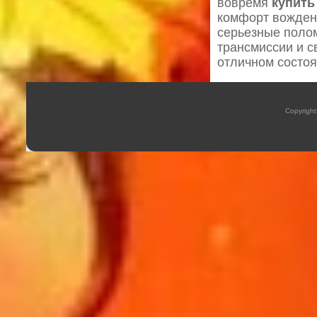
вовремя
купить
комфорт вожден
серьезные поло
трансмиссии и с
отличном состоя
Copyrigh