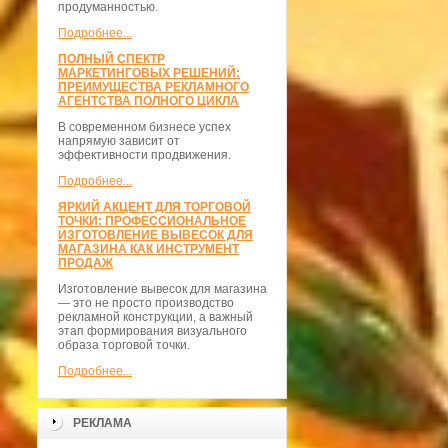
продуманностью.
Подробнее...
ПОЛНЫЙ СПЕКТР
МАРКЕТИНГОВЫХ РЕШЕНИЙ:
ПРЕИМУЩЕСТВА РЕКЛАМНОГО
АГЕНТСТВА ПОЛНОГО ЦИКЛА
В современном бизнесе успех
напрямую зависит от
эффективности продвижения.
Подробнее...
ЯРКИЙ АКЦЕНТ ДЛЯ ТОРГОВОЙ
ТОЧКИ: ПРОФЕССИОНАЛЬНОЕ
ИЗГОТОВЛЕНИЕ ВЫВЕСОК ДЛЯ
МАГАЗИНА КАК ИНСТРУМЕНТ
ПРОДАЖ
Изготовление вывесок для магазина
— это не просто производство
рекламной конструкции, а важный
этап формирования визуального
образа торговой точки.
Подробнее...
РЕКЛАМА