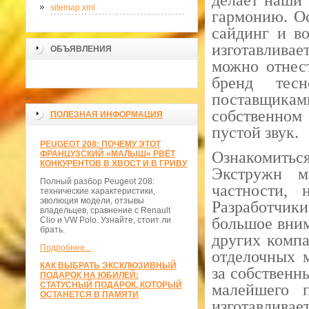
делает наши 
sitemap.xml
гармонию. О
сайдинг и в
изготавливае
ОБЪЯВЛЕНИЯ
можно отнест
бренд тес
поставщикам
>
собственном
ПОЛЕЗНАЯ ИНФОРМАЦИЯ
пустой звук.
PEUGEOT 208: ПОЧЕМУ ЭТОТ
Ознакомитьс
ФРАНЦУЗСКИЙ «МАЛЫШ» РВЁТ
КОНКУРЕНТОВ В ХВОСТ И В ГРИВУ
Экстружн м
Полный разбор Peugeot 208:
частности,
технические характеристики,
эволюция модели, отзывы
Разработчики
владельцев, сравнение с Renault
большое вним
Clio и VW Polo. Узнайте, стоит ли
брать.
других комп
Подробнее...
отделочных м
КАК ВЫБРАТЬ ЭКСКЛЮЗИВНЫЙ
за собственн
ПОДАРОК НА ЮБИЛЕЙ:
СТАТУСНЫЙ ПОДАРОК, КОТОРЫЙ
малейшего
ОСТАНЕТСЯ В ПАМЯТИ
изготавливае