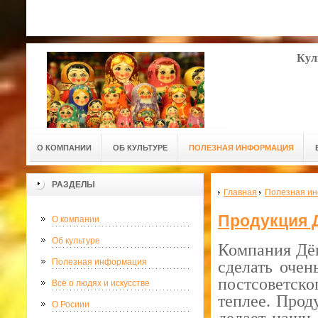
Кул
О КОМПАНИИ
ОБ КУЛЬТУРЕ
ПОЛЕЗНАЯ ИНФОРМАЦИЯ
РАЗДЕЛЫ
Главная
Полезная и
Продукция 
О компании
Об культуре
Компания Дёк
Полезная информация
сделать очен
постсоветск
Всё о людях и искусстве
теплее. Прод
О Росиии