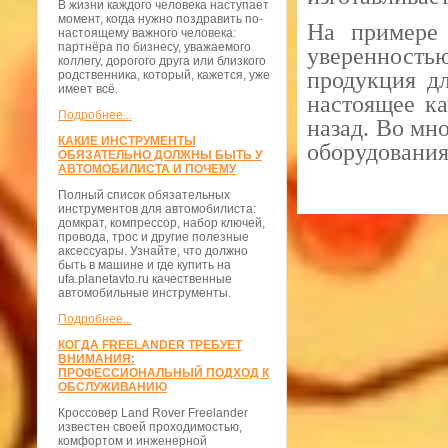
В жизни каждого человека наступает
момент, когда нужно поздравить по-
На примере
настоящему важного человека:
партнёра по бизнесу, уважаемого
уверенностью
коллегу, дорогого друга или близкого
продукция дл
родственника, который, кажется, уже
имеет всё.
настоящее ка
Подробнее...
назад. Во мн
КАКИЕ ИНСТРУМЕНТЫ
оборудования
ОБЯЗАТЕЛЬНО ДОЛЖНЫ БЫТЬ У
АВТОМОБИЛИСТА И ПОЧЕМУ
Полный список обязательных
инструментов для автомобилиста:
домкрат, компрессор, набор ключей,
провода, трос и другие полезные
аксессуары. Узнайте, что должно
быть в машине и где купить на
ufa.planetavto.ru качественные
автомобильные инструменты.
Подробнее...
КОГДА FREELANDER ТРЕБУЕТ
ВНИМАНИЯ:
ПРОФЕССИОНАЛЬНЫЙ ПОДХОД К
ОБСЛУЖИВАНИЮ
Кроссовер Land Rover Freelander
известен своей проходимостью,
комфортом и инженерной