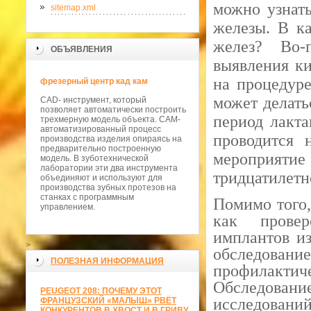
можно узнат
sitemap.xml
железы. В к
желез? Во-
ОБЪЯВЛЕНИЯ
выявления ки
на процедуре
фрезерный центр кад кам
может делать
CAD- инструмент, который
позволяет автоматически построить
период лакт
трехмерную модель объекта. CAM-
автоматизированный процесс
проводится 
производства изделия опираясь на
предварительно построенную
мероприяти
модель. В зуботехнической
лаборатории эти два инструмента
тридцатилетне
объединяют и используют для
производства зубных протезов на
станках с программным
Помимо того,
управлением.
как провер
имплантов из
>
обследован
ПОЛЕЗНАЯ ИНФОРМАЦИЯ
профилактич
Обследование
PEUGEOT 208: ПОЧЕМУ ЭТОТ
исследовани
ФРАНЦУЗСКИЙ «МАЛЫШ» РВЁТ
КОНКУРЕНТОВ В ХВОСТ И В ГРИВУ