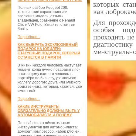
которых ста
Полный разбор Peugeot 208:
как доброкаче
технические характеристики,
эволюция модели, отзывы
владельцев, сравнение с Renault
Для прохожд
Clio и VW Polo. Узнайте, стоит ли
особая под
брать.
проходить не
Подробнее...
диагностик
КАК ВЫБРАТЬ ЭКСКЛЮЗИВНЫЙ
ПОДАРОК НА ЮБИЛЕЙ:
менструально
СТАТУСНЫЙ ПОДАРОК, КОТОРЫЙ
ОСТАНЕТСЯ В ПАМЯТИ
В жизни каждого человека наступает
момент, когда нужно поздравить по-
настоящему важного человека:
партнёра по бизнесу, уважаемого
коллегу, дорогого друга или близкого
родственника, который, кажется, уже
имеет всё.
Подробнее...
КАКИЕ ИНСТРУМЕНТЫ
ОБЯЗАТЕЛЬНО ДОЛЖНЫ БЫТЬ У
АВТОМОБИЛИСТА И ПОЧЕМУ
Полный список обязательных
инструментов для автомобилиста:
домкрат, компрессор, набор ключей,
провода, трос и другие полезные