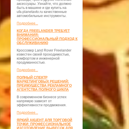
аксессуары. Узнайте, что должно
быть в машине и где купить на
ufa.planetavto.ru качественные
автомобильные инструменты.
Подробнее...
КОГДА FREELANDER ТРЕБУЕТ
ВНИМАНИЯ:
ПРОФЕССИОНАЛЬНЫЙ ПОДХОД К
ОБСЛУЖИВАНИЮ
Кроссовер Land Rover Freelander
известен своей проходимостью,
комфортом и инженерной
продуманностью.
Подробнее...
ПОЛНЫЙ СПЕКТР
МАРКЕТИНГОВЫХ РЕШЕНИЙ:
ПРЕИМУЩЕСТВА РЕКЛАМНОГО
АГЕНТСТВА ПОЛНОГО ЦИКЛА
В современном бизнесе успех
напрямую зависит от
эффективности продвижения.
Подробнее...
ЯРКИЙ АКЦЕНТ ДЛЯ ТОРГОВОЙ
ТОЧКИ: ПРОФЕССИОНАЛЬНОЕ
ИЗГОТОВЛЕНИЕ ВЫВЕСОК ДЛЯ