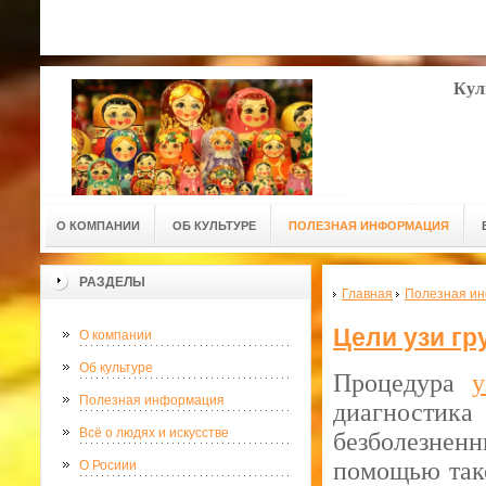
Кул
О КОМПАНИИ
ОБ КУЛЬТУРЕ
ПОЛЕЗНАЯ ИНФОРМАЦИЯ
РАЗДЕЛЫ
Главная
Полезная и
Цели узи гр
О компании
Об культуре
Процедура
у
Полезная информация
диагностика
Всё о людях и искусстве
безболезненн
помощью тако
О Росиии