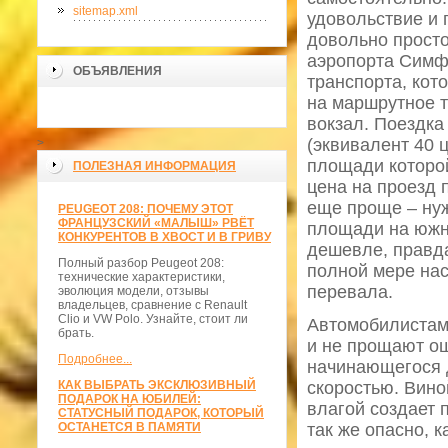
sitemap.xml
удовольствие и 
довольно просто
аэропорта Симф
ОБЪЯВЛЕНИЯ
транспорта, кот
на маршрутное 
вокзал. Поездка
(эквивалент 40 
>
площади которой
ПОЛЕЗНАЯ ИНФОРМАЦИЯ
цена на проезд 
еще проще – нуж
PEUGEOT 208: ПОЧЕМУ ЭТОТ
ФРАНЦУЗСКИЙ «МАЛЫШ» РВЁТ
площади на южн
КОНКУРЕНТОВ В ХВОСТ И В ГРИВУ
дешевле, правда
Полный разбор Peugeot 208:
полной мере нас
технические характеристики,
перевала.
эволюция модели, отзывы
владельцев, сравнение с Renault
Clio и VW Polo. Узнайте, стоит ли
Автомобилистам 
брать.
и не прощают ош
Подробнее...
начинающегося 
КАК ВЫБРАТЬ ЭКСКЛЮЗИВНЫЙ
скоростью. Вино
ПОДАРОК НА ЮБИЛЕЙ:
влагой создает 
СТАТУСНЫЙ ПОДАРОК, КОТОРЫЙ
ОСТАНЕТСЯ В ПАМЯТИ
так же опасно, 