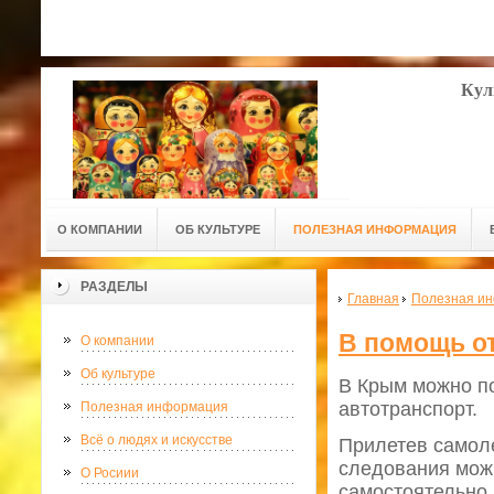
Кул
О КОМПАНИИ
ОБ КУЛЬТУРЕ
ПОЛЕЗНАЯ ИНФОРМАЦИЯ
РАЗДЕЛЫ
Главная
Полезная и
В помощь 
О компании
Об культуре
В Крым можно по
автотранспорт.
Полезная информация
Всё о людях и искусстве
Прилетев самоле
следования можн
О Росиии
самостоятельно.