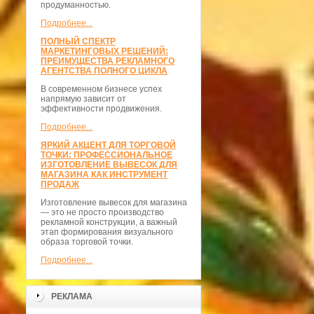
продуманностью.
Подробнее...
ПОЛНЫЙ СПЕКТР
МАРКЕТИНГОВЫХ РЕШЕНИЙ:
ПРЕИМУЩЕСТВА РЕКЛАМНОГО
АГЕНТСТВА ПОЛНОГО ЦИКЛА
В современном бизнесе успех
напрямую зависит от
эффективности продвижения.
Подробнее...
ЯРКИЙ АКЦЕНТ ДЛЯ ТОРГОВОЙ
ТОЧКИ: ПРОФЕССИОНАЛЬНОЕ
ИЗГОТОВЛЕНИЕ ВЫВЕСОК ДЛЯ
МАГАЗИНА КАК ИНСТРУМЕНТ
ПРОДАЖ
Изготовление вывесок для магазина
— это не просто производство
рекламной конструкции, а важный
этап формирования визуального
образа торговой точки.
Подробнее...
РЕКЛАМА