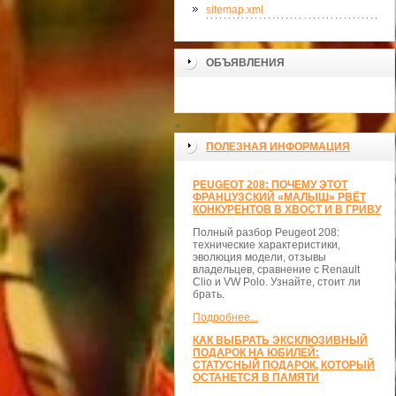
sitemap.xml
ОБЪЯВЛЕНИЯ
>
ПОЛЕЗНАЯ ИНФОРМАЦИЯ
PEUGEOT 208: ПОЧЕМУ ЭТОТ
ФРАНЦУЗСКИЙ «МАЛЫШ» РВЁТ
КОНКУРЕНТОВ В ХВОСТ И В ГРИВУ
Полный разбор Peugeot 208:
технические характеристики,
эволюция модели, отзывы
владельцев, сравнение с Renault
Clio и VW Polo. Узнайте, стоит ли
брать.
Подробнее...
КАК ВЫБРАТЬ ЭКСКЛЮЗИВНЫЙ
ПОДАРОК НА ЮБИЛЕЙ:
СТАТУСНЫЙ ПОДАРОК, КОТОРЫЙ
ОСТАНЕТСЯ В ПАМЯТИ