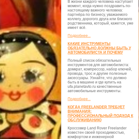
В жизни каждого человека наступает
момент, когда нужно поздравить по-
настоящему важного человека:
партнёра по бизнесу, уважаемого
коллегу, дорогого друга или близкого
родственника, который, кажется, уже
имеет всё.
Подробнее...
КАКИЕ ИНСТРУМЕНТЫ
ОБЯЗАТЕЛЬНО ДОЛЖНЫ БЫТЬ У
АВТОМОБИЛИСТА И ПОЧЕМУ
Полный список обязательных
инструментов для автомобилиста:
домкрат, компрессор, набор ключей,
провода, трос и другие полезные
аксессуары. Узнайте, что должно
быть в машине и где купить на
ufa.planetavto.ru качественные
автомобильные инструменты.
Подробнее...
КОГДА FREELANDER ТРЕБУЕТ
ВНИМАНИЯ:
ПРОФЕССИОНАЛЬНЫЙ ПОДХОД К
ОБСЛУЖИВАНИЮ
Кроссовер Land Rover Freelander
известен своей проходимостью,
комфортом и инженерной