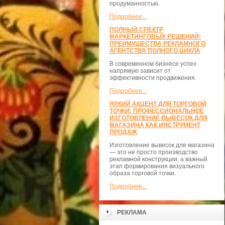
продуманностью.
Подробнее...
ПОЛНЫЙ СПЕКТР
МАРКЕТИНГОВЫХ РЕШЕНИЙ:
ПРЕИМУЩЕСТВА РЕКЛАМНОГО
АГЕНТСТВА ПОЛНОГО ЦИКЛА
В современном бизнесе успех
напрямую зависит от
эффективности продвижения.
Подробнее...
ЯРКИЙ АКЦЕНТ ДЛЯ ТОРГОВОЙ
ТОЧКИ: ПРОФЕССИОНАЛЬНОЕ
ИЗГОТОВЛЕНИЕ ВЫВЕСОК ДЛЯ
МАГАЗИНА КАК ИНСТРУМЕНТ
ПРОДАЖ
Изготовление вывесок для магазина
— это не просто производство
рекламной конструкции, а важный
этап формирования визуального
образа торговой точки.
Подробнее...
РЕКЛАМА