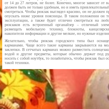
от 14 до 27 литров, не более. Конечно, многое зависит от
должен быть не только удобным, но и иметь привлекательны
смотреться. Чтобы рюкзак выглядел красиво, он не должен
опускать ниже уровня поясницы. В таком положении он то
эксплуатации, а также будет отлично смотреться на лю
рюкзаков есть встроенный органайзер – отличный эле
размещать мобильную технику, блокноты, канцелярск
накопители информации и другие мелкие, но нужные изделия
Желательно, чтобы рюкзак городского типа был оснащ
карманами. Чаще всего такие карманы закрываются на м
заклепки. В сетчатых карманах можно разместить солнцезащ
водой и другие предметы, которые обычно держат под ру
носить с собой ноутбук, то позаботьтесь, чтобы рюкзак был 
такой техники.