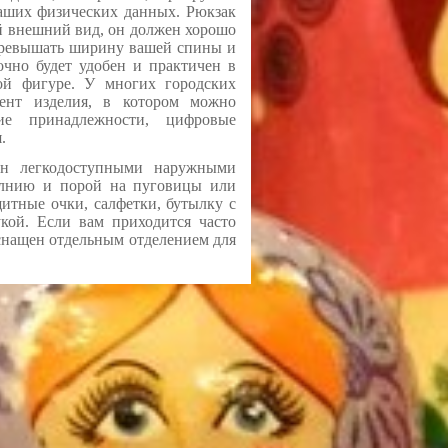
 ваших физических данных. Рюкзак
й внешний вид, он должен хорошо
 превышать ширину вашей спины и
чно будет удобен и практичен в
бой фигуре. У многих городских
мент изделия, в котором можно
ие принадлежности, цифровые
.
ен легкодоступными наружными
олнию и порой на пуговицы или
итные очки, салфетки, бутылку с
кой. Если вам приходится часто
оснащен отдельным отделением для