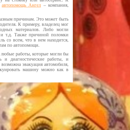
к
автопомощь Ангел
– компания,
разным причинам. Это может быть
одителя. К примеру, владелец мог
ходных материалов. Либо могли
а и т.д. Также причиной поломки
ль со всем, что в нем находится,
стам по автопомощи.
 любые работы, которые могли бы
ь и диагностические работы, и
 возможна эвакуация автомобиля,
акуировать машину можно как в