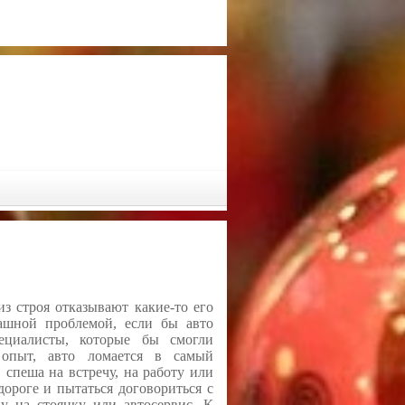
из строя отказывают какие-то его
ашной проблемой, если бы авто
пециалисты, которые бы смогли
т опыт, авто ломается в самый
 спеша на встречу, на работу или
дороге и пытаться договориться с
у на стоянку или автосервис. К