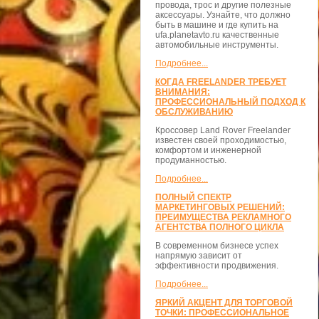
провода, трос и другие полезные
аксессуары. Узнайте, что должно
быть в машине и где купить на
ufa.planetavto.ru качественные
автомобильные инструменты.
Подробнее...
КОГДА FREELANDER ТРЕБУЕТ
ВНИМАНИЯ:
ПРОФЕССИОНАЛЬНЫЙ ПОДХОД К
ОБСЛУЖИВАНИЮ
Кроссовер Land Rover Freelander
известен своей проходимостью,
комфортом и инженерной
продуманностью.
Подробнее...
ПОЛНЫЙ СПЕКТР
МАРКЕТИНГОВЫХ РЕШЕНИЙ:
ПРЕИМУЩЕСТВА РЕКЛАМНОГО
АГЕНТСТВА ПОЛНОГО ЦИКЛА
В современном бизнесе успех
напрямую зависит от
эффективности продвижения.
Подробнее...
ЯРКИЙ АКЦЕНТ ДЛЯ ТОРГОВОЙ
ТОЧКИ: ПРОФЕССИОНАЛЬНОЕ