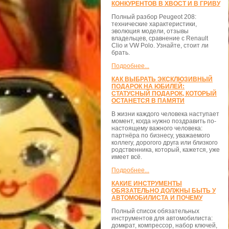
КОНКУРЕНТОВ В ХВОСТ И В ГРИВУ
Полный разбор Peugeot 208:
технические характеристики,
эволюция модели, отзывы
владельцев, сравнение с Renault
Clio и VW Polo. Узнайте, стоит ли
брать.
Подробнее...
КАК ВЫБРАТЬ ЭКСКЛЮЗИВНЫЙ
ПОДАРОК НА ЮБИЛЕЙ:
СТАТУСНЫЙ ПОДАРОК, КОТОРЫЙ
ОСТАНЕТСЯ В ПАМЯТИ
В жизни каждого человека наступает
момент, когда нужно поздравить по-
настоящему важного человека:
партнёра по бизнесу, уважаемого
коллегу, дорогого друга или близкого
родственника, который, кажется, уже
имеет всё.
Подробнее...
КАКИЕ ИНСТРУМЕНТЫ
ОБЯЗАТЕЛЬНО ДОЛЖНЫ БЫТЬ У
АВТОМОБИЛИСТА И ПОЧЕМУ
Полный список обязательных
инструментов для автомобилиста:
домкрат, компрессор, набор ключей,