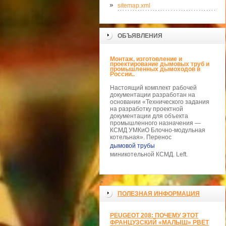
sitemap.xml
ОБЪЯВЛЕНИЯ
Монтаж, изготовление и
проектирование дымовых труб и
промышленных дымоходов в
России..
Настоящий комплект рабочей
документации разработан на
основании «Технического задания
на разработку проектной
документации для объекта
промышленного назначения —
КСМД УМКиО Блочно-модульная
котельная». Перенос
дымовой трубы
миникотельной КСМД. Left.
>
ПОЛЕЗНАЯ ИНФОРМАЦИЯ
PEUGEOT 208: ПОЧЕМУ ЭТОТ
ФРАНЦУЗСКИЙ «МАЛЫШ» РВЁТ