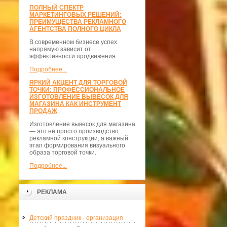
ПОЛНЫЙ СПЕКТР
МАРКЕТИНГОВЫХ РЕШЕНИЙ:
ПРЕИМУЩЕСТВА РЕКЛАМНОГО
АГЕНТСТВА ПОЛНОГО ЦИКЛА
В современном бизнесе успех
напрямую зависит от
эффективности продвижения.
Подробнее...
ЯРКИЙ АКЦЕНТ ДЛЯ ТОРГОВОЙ
ТОЧКИ: ПРОФЕССИОНАЛЬНОЕ
ИЗГОТОВЛЕНИЕ ВЫВЕСОК ДЛЯ
МАГАЗИНА КАК ИНСТРУМЕНТ
ПРОДАЖ
Изготовление вывесок для магазина
— это не просто производство
рекламной конструкции, а важный
этап формирования визуального
образа торговой точки.
Подробнее...
РЕКЛАМА
Детский праздник - организация