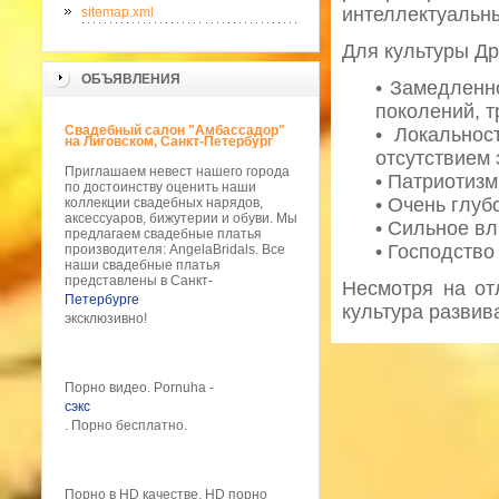
интеллектуальных
sitemap.xml
Для культуры Д
ОБЪЯВЛЕНИЯ
• Замедленн
поколений, т
Свадебный салон "Амбассадор"
• Локальнос
на Лиговском, Санкт-Петербург
отсутствием 
Приглашаем невест нашего города
• Патриотизм
по достоинству оценить наши
• Очень глуб
коллекции свадебных нарядов,
аксессуаров, бижутерии и обуви. Mы
• Сильное вл
предлагаем свадебные платья
• Господство
производителя: AngelaBridals. Все
наши свадебные платья
представлены в Санкт-
Несмотря на от
Петербурге
культура развив
эксклюзивно!
Порно видео. Pornuha -
сэкс
. Порно бесплатно.
Порно в HD качестве. HD порно