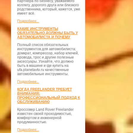
партнёра по бизнесу, уважаемого
коллегу, дорогого друга или близкого
родственника, который, кажется, уже
имеет всё.
Подробнее...
КАКИЕ ИНСТРУМЕНТЫ
ОБЯЗАТЕЛЬНО ДОЛЖНЫ БЫТЬ У
АВТОМОБИЛИСТА И ПОЧЕМУ
Полный список обязательных
инструментов для автомобилиста:
домкрат, компрессор, набор ключей,
провода, трос и другие полезные
аксессуары. Узнайте, что должно
быть в машине и где купить на
ufa.planetavto.ru качественные
автомобильные инструменты.
Подробнее...
КОГДА FREELANDER ТРЕБУЕТ
ВНИМАНИЯ:
ПРОФЕССИОНАЛЬНЫЙ ПОДХОД К
ОБСЛУЖИВАНИЮ
Кроссовер Land Rover Freelander
известен своей проходимостью,
комфортом и инженерной
продуманностью.
Подробнее...