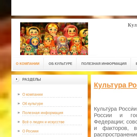
Кул
О КОМПАНИИ
ОБ КУЛЬТУРЕ
ПОЛЕЗНАЯ ИНФОРМАЦИЯ
РАЗДЕЛЫ
Культура Р
О компании
Об культуре
Культу́ра Росси
Полезная информация
России и гос
Федерации; сов
Всё о людях и искусстве
и факторов, в
О Росиии
распростране