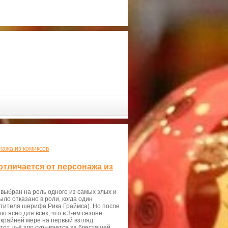
нажа из комиксов
отличается от персонажа из
выбран на роль одного из самых злых и
ыло отказано в роли, когда один
стителя шерифа Рика Граймса). Но после
о ясно для всех, что в 3-ем сезоне
о крайней мере на первый взгляд.
тот, чьё зло скрывается за блестящей