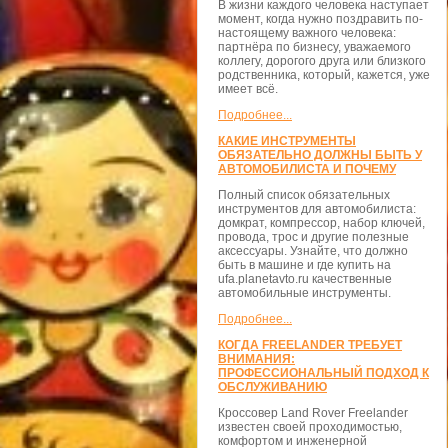
В жизни каждого человека наступает
момент, когда нужно поздравить по-
настоящему важного человека:
партнёра по бизнесу, уважаемого
коллегу, дорогого друга или близкого
родственника, который, кажется, уже
имеет всё.
Подробнее...
КАКИЕ ИНСТРУМЕНТЫ
ОБЯЗАТЕЛЬНО ДОЛЖНЫ БЫТЬ У
АВТОМОБИЛИСТА И ПОЧЕМУ
Полный список обязательных
инструментов для автомобилиста:
домкрат, компрессор, набор ключей,
провода, трос и другие полезные
аксессуары. Узнайте, что должно
быть в машине и где купить на
ufa.planetavto.ru качественные
автомобильные инструменты.
Подробнее...
КОГДА FREELANDER ТРЕБУЕТ
ВНИМАНИЯ:
ПРОФЕССИОНАЛЬНЫЙ ПОДХОД К
ОБСЛУЖИВАНИЮ
Кроссовер Land Rover Freelander
известен своей проходимостью,
комфортом и инженерной