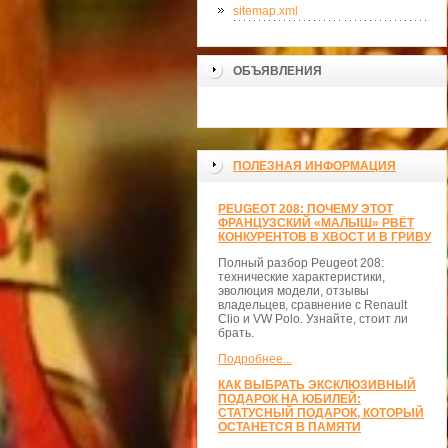
sitemap.xml
ОБЪЯВЛЕНИЯ
>
ПОЛЕЗНАЯ ИНФОРМАЦИЯ
PEUGEOT 208: ПОЧЕМУ ЭТОТ
ФРАНЦУЗСКИЙ «МАЛЫШ» РВЁТ
КОНКУРЕНТОВ В ХВОСТ И В ГРИВУ
Полный разбор Peugeot 208:
технические характеристики,
эволюция модели, отзывы
владельцев, сравнение с Renault
Clio и VW Polo. Узнайте, стоит ли
брать.
Подробнее...
КАК ВЫБРАТЬ ЭКСКЛЮЗИВНЫЙ
ПОДАРОК НА ЮБИЛЕЙ:
СТАТУСНЫЙ ПОДАРОК, КОТОРЫЙ
ОСТАНЕТСЯ В ПАМЯТИ