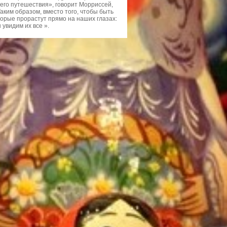
его путешествия», говорит Морриссей,
аким образом, вместо того, чтобы быть
торые прорастут прямо на наших глазах:
 увидим их все ».