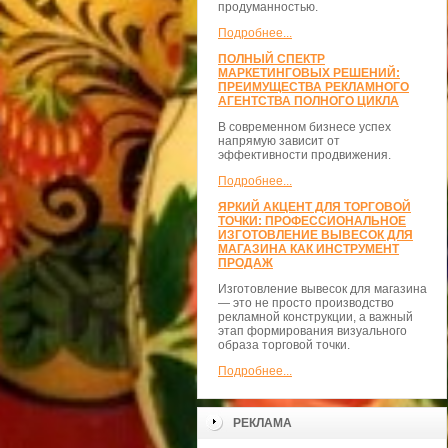
продуманностью.
Подробнее...
ПОЛНЫЙ СПЕКТР
МАРКЕТИНГОВЫХ РЕШЕНИЙ:
ПРЕИМУЩЕСТВА РЕКЛАМНОГО
АГЕНТСТВА ПОЛНОГО ЦИКЛА
В современном бизнесе успех
напрямую зависит от
эффективности продвижения.
Подробнее...
ЯРКИЙ АКЦЕНТ ДЛЯ ТОРГОВОЙ
ТОЧКИ: ПРОФЕССИОНАЛЬНОЕ
ИЗГОТОВЛЕНИЕ ВЫВЕСОК ДЛЯ
МАГАЗИНА КАК ИНСТРУМЕНТ
ПРОДАЖ
Изготовление вывесок для магазина
— это не просто производство
рекламной конструкции, а важный
этап формирования визуального
образа торговой точки.
Подробнее...
РЕКЛАМА