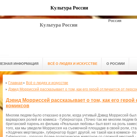
Культура России
Россия
Культура России
ЛЕЗНАЯ ИНФОРМАЦИЯ
ВСЁ О ЛЮДЯХ И ИСКУССТВЕ
О РОСИИИ
Главная
Всё о людях и искусстве
Дэвид Морриссей рассказывает о том, как его герой отличается от персо
Дэвид Морриссей рассказывает о том, как его герой 
комиксов
Многим людям было отказано в роли, когда учтивый Дэвид Морриссей был 
варварских ролей из комикса - Губернатора. (Точно так же многим людям б
британский парень из фильма «Реальная любовь» был взят на роль заме
того, как мы увидели Морриссея на съемочной площадке в своей роли, стал
«Ходячих мертвецов», губернатор будет другой, не такой как в комиксе- п
Губернатор - гораздо более политическое животное со сложной мессией - 