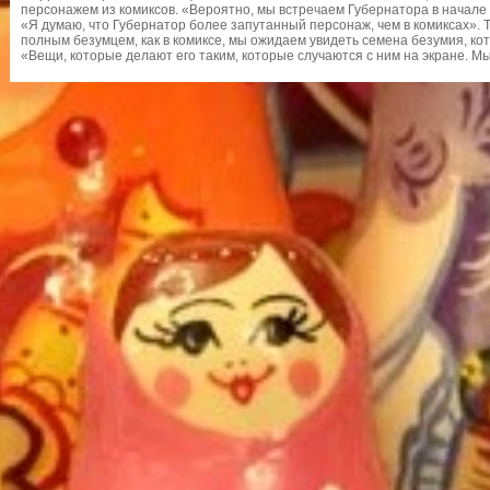
персонажем из комиксов. «Вероятно, мы встречаем Губернатора в начале 
«Я думаю, что Губернатор более запутанный персонаж, чем в комиксах». Т
полным безумцем, как в комиксе, мы ожидаем увидеть семена безумия, ко
«Вещи, которые делают его таким, которые случаются с ним на экране. Мы