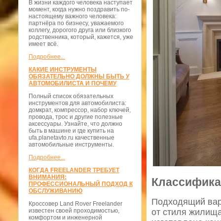
В жизни каждого человека наступает
момент, когда нужно поздравить по-
настоящему важного человека:
партнёра по бизнесу, уважаемого
коллегу, дорогого друга или близкого
родственника, который, кажется, уже
имеет всё.
Подробнее...
КАКИЕ ИНСТРУМЕНТЫ
ОБЯЗАТЕЛЬНО ДОЛЖНЫ БЫТЬ У
АВТОМОБИЛИСТА И ПОЧЕМУ
Полный список обязательных
инструментов для автомобилиста:
домкрат, компрессор, набор ключей,
провода, трос и другие полезные
аксессуары. Узнайте, что должно
быть в машине и где купить на
ufa.planetavto.ru качественные
автомобильные инструменты.
Подробнее...
КОГДА FREELANDER ТРЕБУЕТ
ВНИМАНИЯ:
Классифика
ПРОФЕССИОНАЛЬНЫЙ ПОДХОД К
ОБСЛУЖИВАНИЮ
Подходящий вар
Кроссовер Land Rover Freelander
от стиля жилища
известен своей проходимостью,
комфортом и инженерной