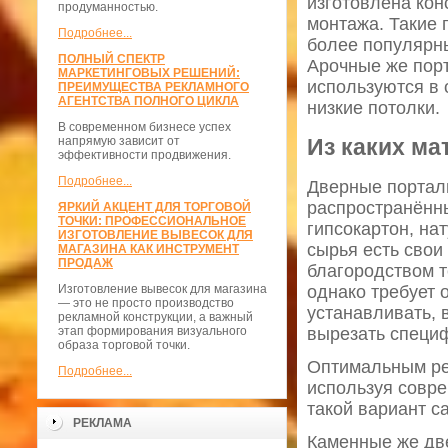
изготовлена кон
продуманностью.
монтажа. Такие
Подробнее...
более популярн
ПОЛНЫЙ СПЕКТР
Арочные же пор
МАРКЕТИНГОВЫХ РЕШЕНИЙ:
используются в 
ПРЕИМУЩЕСТВА РЕКЛАМНОГО
АГЕНТСТВА ПОЛНОГО ЦИКЛА
низкие потолки.
В современном бизнесе успех
Из каких м
напрямую зависит от
эффективности продвижения.
Подробнее...
Дверные портал
распространённ
ЯРКИЙ АКЦЕНТ ДЛЯ ТОРГОВОЙ
ТОЧКИ: ПРОФЕССИОНАЛЬНОЕ
гипсокартон, на
ИЗГОТОВЛЕНИЕ ВЫВЕСОК ДЛЯ
сырья есть свои
МАГАЗИНА КАК ИНСТРУМЕНТ
ПРОДАЖ
благородством т
однако требует 
Изготовление вывесок для магазина
— это не просто производство
устанавливать, 
рекламной конструкции, а важный
вырезать специ
этап формирования визуального
образа торговой точки.
Оптимальным ре
Подробнее...
используя совре
такой вариант с
РЕКЛАМА
Каменные же дв