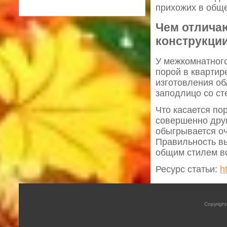
прихожих в общ
Чем отлича
конструкци
У межкомнатного
порой в квартир
изготовления об
заподлицо со ст
Что касается по
совершенно друг
обыгрывается оч
Правильность вы
общим стилем в
Ресурс статьи:
h
Copyrigh