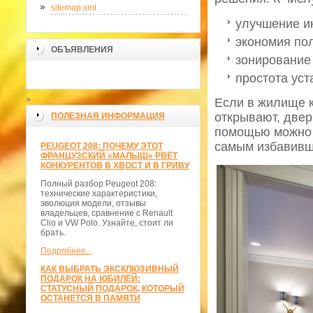
sitemap.xml
улучшение и
экономия по
ОБЪЯВЛЕНИЯ
зонирование
простота уст
>
Если в жилище к
открывают, двер
ПОЛЕЗНАЯ ИНФОРМАЦИЯ
помощью можно 
самым избавивш
PEUGEOT 208: ПОЧЕМУ ЭТОТ
ФРАНЦУЗСКИЙ «МАЛЫШ» РВЁТ
КОНКУРЕНТОВ В ХВОСТ И В ГРИВУ
Полный разбор Peugeot 208:
технические характеристики,
эволюция модели, отзывы
владельцев, сравнение с Renault
Clio и VW Polo. Узнайте, стоит ли
брать.
Подробнее...
КАК ВЫБРАТЬ ЭКСКЛЮЗИВНЫЙ
ПОДАРОК НА ЮБИЛЕЙ:
СТАТУСНЫЙ ПОДАРОК, КОТОРЫЙ
ОСТАНЕТСЯ В ПАМЯТИ