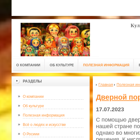
Кул
О КОМПАНИИ
ОБ КУЛЬТУРЕ
ПОЛЕЗНАЯ ИНФОРМАЦИЯ
РАЗДЕЛЫ
Главная
Полезная и
Дверной по
О компании
Об культуре
17.07.2023
Полезная информация
С помощью двер
Всё о людях и искусстве
нашей стране по
однако во многи
О Росиии
решения. К числ