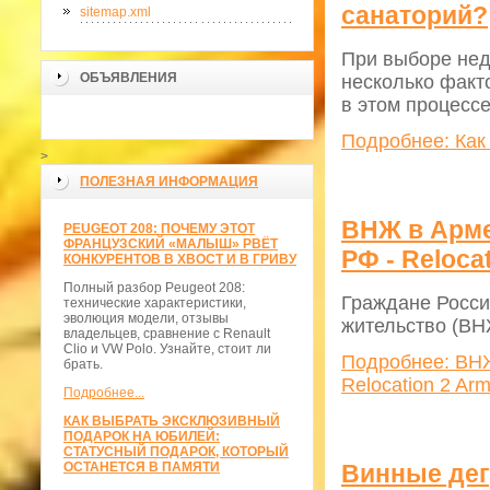
санаторий?
sitemap.xml
При выборе нед
ОБЪЯВЛЕНИЯ
несколько факт
в этом процесс
Подробнее: Как
>
ПОЛЕЗНАЯ ИНФОРМАЦИЯ
ВНЖ в Арме
PEUGEOT 208: ПОЧЕМУ ЭТОТ
ФРАНЦУЗСКИЙ «МАЛЫШ» РВЁТ
РФ - Reloca
КОНКУРЕНТОВ В ХВОСТ И В ГРИВУ
Полный разбор Peugeot 208:
Граждане Росси
технические характеристики,
эволюция модели, отзывы
жительство (ВН
владельцев, сравнение с Renault
Clio и VW Polo. Узнайте, стоит ли
Подробнее: ВНЖ
брать.
Relocation 2 Ar
Подробнее...
КАК ВЫБРАТЬ ЭКСКЛЮЗИВНЫЙ
ПОДАРОК НА ЮБИЛЕЙ:
СТАТУСНЫЙ ПОДАРОК, КОТОРЫЙ
ОСТАНЕТСЯ В ПАМЯТИ
Винные дег