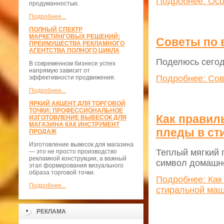
Подробнее: Осо
продуманностью.
Подробнее...
ПОЛНЫЙ СПЕКТР
МАРКЕТИНГОВЫХ РЕШЕНИЙ:
Советы по 
ПРЕИМУЩЕСТВА РЕКЛАМНОГО
АГЕНТСТВА ПОЛНОГО ЦИКЛА
Поделюсь сегод
В современном бизнесе успех
напрямую зависит от
Подробнее: Сов
эффективности продвижения.
Подробнее...
ЯРКИЙ АКЦЕНТ ДЛЯ ТОРГОВОЙ
ТОЧКИ: ПРОФЕССИОНАЛЬНОЕ
Как правил
ИЗГОТОВЛЕНИЕ ВЫВЕСОК ДЛЯ
МАГАЗИНА КАК ИНСТРУМЕНТ
пледы в ст
ПРОДАЖ
Изготовление вывесок для магазина
Теплый мягкий 
— это не просто производство
рекламной конструкции, а важный
символ домашне
этап формирования визуального
образа торговой точки.
Подробнее: Как
Подробнее...
стиральной маш
РЕКЛАМА