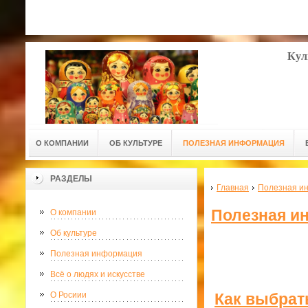
Кул
О КОМПАНИИ
ОБ КУЛЬТУРЕ
ПОЛЕЗНАЯ ИНФОРМАЦИЯ
РАЗДЕЛЫ
Главная
Полезная и
Полезная и
О компании
Об культуре
Полезная информация
Всё о людях и искусстве
Как выбрат
О Росиии