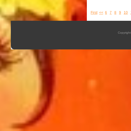
First
<<
6
7
8
9
10
Copyrigh