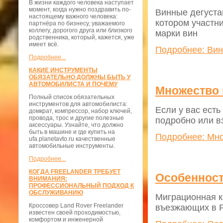
В жизни каждого человека наступает
момент, когда нужно поздравить по-
Винные дегуста
настоящему важного человека:
котором участн
партнёра по бизнесу, уважаемого
коллегу, дорогого друга или близкого
марки вин
родственника, который, кажется, уже
имеет всё.
Подробнее: Вин
Подробнее...
КАКИЕ ИНСТРУМЕНТЫ
ОБЯЗАТЕЛЬНО ДОЛЖНЫ БЫТЬ У
АВТОМОБИЛИСТА И ПОЧЕМУ
Множество 
Полный список обязательных
инструментов для автомобилиста:
Если у вас ест
домкрат, компрессор, набор ключей,
провода, трос и другие полезные
подробно или в
аксессуары. Узнайте, что должно
быть в машине и где купить на
Подробнее: Мно
ufa.planetavto.ru качественные
автомобильные инструменты.
Подробнее...
КОГДА FREELANDER ТРЕБУЕТ
Особенност
ВНИМАНИЯ:
ПРОФЕССИОНАЛЬНЫЙ ПОДХОД К
ОБСЛУЖИВАНИЮ
Миграционная ка
Кроссовер Land Rover Freelander
въезжающих в Р
известен своей проходимостью,
комфортом и инженерной