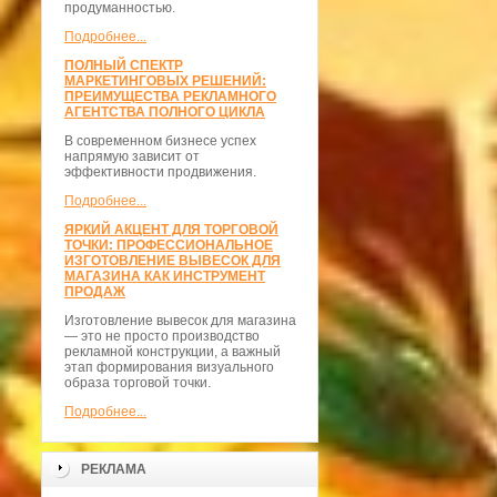
продуманностью.
Подробнее...
ПОЛНЫЙ СПЕКТР
МАРКЕТИНГОВЫХ РЕШЕНИЙ:
ПРЕИМУЩЕСТВА РЕКЛАМНОГО
АГЕНТСТВА ПОЛНОГО ЦИКЛА
В современном бизнесе успех
напрямую зависит от
эффективности продвижения.
Подробнее...
ЯРКИЙ АКЦЕНТ ДЛЯ ТОРГОВОЙ
ТОЧКИ: ПРОФЕССИОНАЛЬНОЕ
ИЗГОТОВЛЕНИЕ ВЫВЕСОК ДЛЯ
МАГАЗИНА КАК ИНСТРУМЕНТ
ПРОДАЖ
Изготовление вывесок для магазина
— это не просто производство
рекламной конструкции, а важный
этап формирования визуального
образа торговой точки.
Подробнее...
РЕКЛАМА