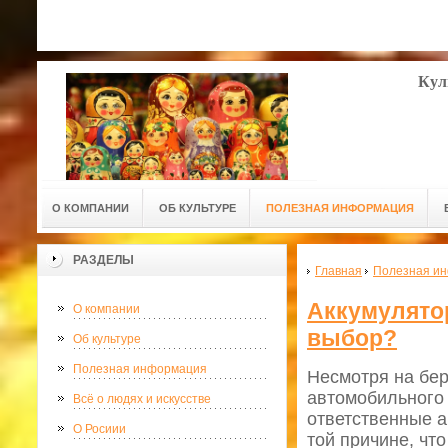
Кул
О КОМПАНИИ
ОБ КУЛЬТУРЕ
ПОЛЕЗНАЯ ИНФОРМАЦИЯ
РАЗДЕЛЫ
Главная
Полезная и
Аккумулято
О компании
выбор?
Об культуре
Полезная информация
Несмотря на бе
автомобильного 
Всё о людях и искусстве
ответственные а
О Росиии
той причине, чт