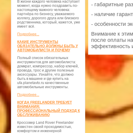
В жизни каждого человека наступает
- габаритные ра
момент, когда нужно поздравить по-
настоящему важного человека:
- наличие гаран
партнёра по бизнесу, уважаемого
коллегу, дорогого друга или близкого
родственника, который, кажется, уже
- особенности э
имеет всё.
Внимание к этим
Подробнее...
после оплаты на
КАКИЕ ИНСТРУМЕНТЫ
эффективность и
ОБЯЗАТЕЛЬНО ДОЛЖНЫ БЫТЬ У
АВТОМОБИЛИСТА И ПОЧЕМУ
Полный список обязательных
инструментов для автомобилиста:
домкрат, компрессор, набор ключей,
провода, трос и другие полезные
аксессуары. Узнайте, что должно
быть в машине и где купить на
ufa.planetavto.ru качественные
автомобильные инструменты.
Подробнее...
КОГДА FREELANDER ТРЕБУЕТ
ВНИМАНИЯ:
ПРОФЕССИОНАЛЬНЫЙ ПОДХОД К
ОБСЛУЖИВАНИЮ
Кроссовер Land Rover Freelander
известен своей проходимостью,
комфортом и инженерной