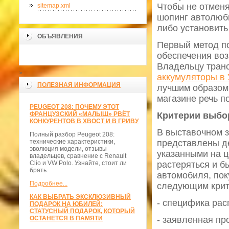
Чтобы не отменя
sitemap.xml
шопинг автолюби
либо установить
ОБЪЯВЛЕНИЯ
Первый метод п
обеспечения воз
Владельцу транс
>
аккумуляторы в
ПОЛЕЗНАЯ ИНФОРМАЦИЯ
лучшим образом.
магазине речь п
PEUGEOT 208: ПОЧЕМУ ЭТОТ
ФРАНЦУЗСКИЙ «МАЛЫШ» РВЁТ
Критерии выбо
КОНКУРЕНТОВ В ХВОСТ И В ГРИВУ
В выставочном з
Полный разбор Peugeot 208:
технические характеристики,
представлены де
эволюция модели, отзывы
указанными на ц
владельцев, сравнение с Renault
Clio и VW Polo. Узнайте, стоит ли
растеряться и б
брать.
автомобиля, пок
Подробнее...
следующим крит
КАК ВЫБРАТЬ ЭКСКЛЮЗИВНЫЙ
- специфика ра
ПОДАРОК НА ЮБИЛЕЙ:
СТАТУСНЫЙ ПОДАРОК, КОТОРЫЙ
ОСТАНЕТСЯ В ПАМЯТИ
- заявленная пр