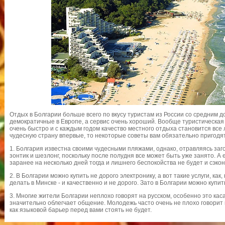
Отдых в Болгарии больше всего по вкусу туристам из России со средним д
демократичные в Европе, а сервис очень хороший. Вообще туристическая
очень быстро и с каждым годом качество местного отдыха становится все 
чудесную страну впервые, то некоторые советы вам обязательно пригодя
1. Болгария известна своими чудесными пляжами, однако, отравляясь заг
зонтик и шезлонг, поскольку после полудня все может быть уже занято. А
заранее на несколько дней тогда и лишнего беспокойства не будет и сэко
2. В Болгарии можно купить не дорого электронику, а вот такие услуги, ка
делать в Минске - и качественно и не дорого. Зато в Болгарии можно купи
3. Многие жители Болгарии неплохо говорят на русском, особенно это кас
значительно облегчает общение. Молодежь часто очень не плохо говорит н
как языковой барьер перед вами стоять не будет.