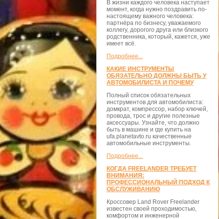
В жизни каждого человека наступает
момент, когда нужно поздравить по-
настоящему важного человека:
партнёра по бизнесу, уважаемого
коллегу, дорогого друга или близкого
родственника, который, кажется, уже
имеет всё.
Подробнее...
КАКИЕ ИНСТРУМЕНТЫ
ОБЯЗАТЕЛЬНО ДОЛЖНЫ БЫТЬ У
АВТОМОБИЛИСТА И ПОЧЕМУ
Полный список обязательных
инструментов для автомобилиста:
домкрат, компрессор, набор ключей,
провода, трос и другие полезные
аксессуары. Узнайте, что должно
быть в машине и где купить на
ufa.planetavto.ru качественные
автомобильные инструменты.
Подробнее...
КОГДА FREELANDER ТРЕБУЕТ
ВНИМАНИЯ:
ПРОФЕССИОНАЛЬНЫЙ ПОДХОД К
ОБСЛУЖИВАНИЮ
Кроссовер Land Rover Freelander
известен своей проходимостью,
комфортом и инженерной