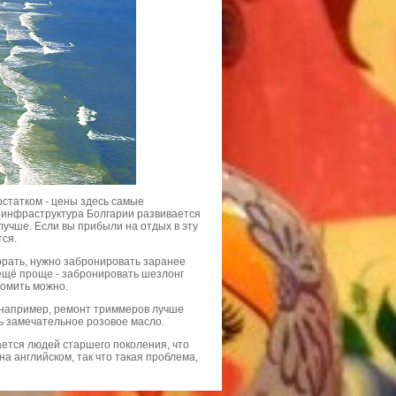
остатком - цены здесь самые
 инфраструктура Болгарии развивается
лучше. Если вы прибыли на отдых в эту
тся.
орать, нужно забронировать заранее
 ещё проще - забронировать шезлонг
номить можно.
к, например, ремонт триммеров лучше
ть замечательное розовое масло.
ается людей старшего поколения, что
а английском, так что такая проблема,