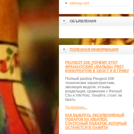
sitemap.xml
ОБЪЯВЛЕНИЯ
>
ПОЛЕЗНАЯ ИНФОРМАЦИЯ
PEUGEOT 208: ПОЧЕМУ ЭТОТ
ФРАНЦУЗСКИЙ «МАЛЫШ» РВЁТ
КОНКУРЕНТОВ В ХВОСТ И В ГРИВУ
Полный разбор Peugeot 208:
технические характеристики,
эволюция модели, отзывы
владельцев, сравнение с Renault
Clio и VW Polo. Узнайте, стоит ли
брать.
Подробнее...
КАК ВЫБРАТЬ ЭКСКЛЮЗИВНЫЙ
ПОДАРОК НА ЮБИЛЕЙ:
СТАТУСНЫЙ ПОДАРОК, КОТОРЫЙ
ОСТАНЕТСЯ В ПАМЯТИ