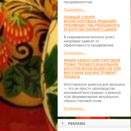
продуманностью.
Подробнее...
ПОЛНЫЙ СПЕКТР
МАРКЕТИНГОВЫХ РЕШЕНИЙ:
ПРЕИМУЩЕСТВА РЕКЛАМНОГО
АГЕНТСТВА ПОЛНОГО ЦИКЛА
В современном бизнесе успех
напрямую зависит от
эффективности продвижения.
Подробнее...
ЯРКИЙ АКЦЕНТ ДЛЯ ТОРГОВОЙ
ТОЧКИ: ПРОФЕССИОНАЛЬНОЕ
ИЗГОТОВЛЕНИЕ ВЫВЕСОК ДЛЯ
МАГАЗИНА КАК ИНСТРУМЕНТ
ПРОДАЖ
Изготовление вывесок для магазина
— это не просто производство
рекламной конструкции, а важный
этап формирования визуального
образа торговой точки.
Подробнее...
РЕКЛАМА