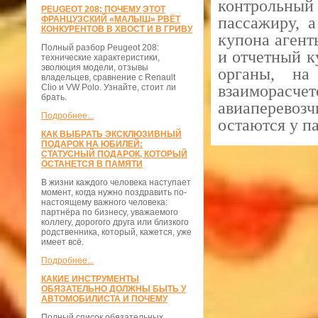
контрольный
PEUGEOT 208: ПОЧЕМУ ЭТОТ
пассажиру, а
ФРАНЦУЗСКИЙ «МАЛЫШ» РВЁТ
КОНКУРЕНТОВ В ХВОСТ И В ГРИВУ
купона агент
Полный разбор Peugeot 208:
и отчетный к
технические характеристики,
эволюция модели, отзывы
органы, на
владельцев, сравнение с Renault
взаиморасч
Clio и VW Polo. Узнайте, стоит ли
брать.
авиаперевозч
Подробнее...
остаются у п
КАК ВЫБРАТЬ ЭКСКЛЮЗИВНЫЙ
ПОДАРОК НА ЮБИЛЕЙ:
СТАТУСНЫЙ ПОДАРОК, КОТОРЫЙ
ОСТАНЕТСЯ В ПАМЯТИ
В жизни каждого человека наступает
момент, когда нужно поздравить по-
настоящему важного человека:
партнёра по бизнесу, уважаемого
коллегу, дорогого друга или близкого
родственника, который, кажется, уже
имеет всё.
Подробнее...
КАКИЕ ИНСТРУМЕНТЫ
ОБЯЗАТЕЛЬНО ДОЛЖНЫ БЫТЬ У
АВТОМОБИЛИСТА И ПОЧЕМУ
Полный список обязательных