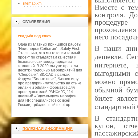
выполняется
sitemap.xml
Вместе с тем
контроля. Д
процедуре
ОБЪЯВЛЕНИЯ
прохождения
него посадоч
свадьба под ключ
Одна из главных принципов работы
В наши дни 
“Инженеров События” - Safety First.
Это значит, что мы готовим каждый
дешевле. Се
проект по стандартам качества и
безопасности международных
интернете,
компаний. В 2020 мы уже провели
десятки подобных мероприятий для
выгодными с
“Сбербанк”, BIOCAD в рамках
Форума “Белые ночи”, бизнес-игру
можно прямо
про предпринимательство на стыке
онлайн и офлайн форматов для
обычной бум
преподавателей РАНХиГС, 114-
дневный «Вдох-выдох» марафон
билет являе
для HR специалистов со всей
России, трёхдневный meet-up...
стандартный 
В стандартн
>
купон, отч
ПОЛЕЗНАЯ ИНФОРМАЦИЯ
пассажирс