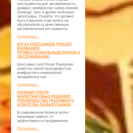
инструментов для автомобилиста:
домкрат, компрессор, набор ключей,
провода, трос и другие полезные
аксессуары. Узнайте, что должно
быть в машине и где купить на
ufa.planetavto.ru качественные
автомобильные инструменты.
Подробнее...
КОГДА FREELANDER ТРЕБУЕТ
ВНИМАНИЯ:
ПРОФЕССИОНАЛЬНЫЙ ПОДХОД К
ОБСЛУЖИВАНИЮ
Кроссовер Land Rover Freelander
известен своей проходимостью,
комфортом и инженерной
продуманностью.
Подробнее...
ПОЛНЫЙ СПЕКТР
МАРКЕТИНГОВЫХ РЕШЕНИЙ:
ПРЕИМУЩЕСТВА РЕКЛАМНОГО
АГЕНТСТВА ПОЛНОГО ЦИКЛА
В современном бизнесе успех
напрямую зависит от
эффективности продвижения.
Подробнее...