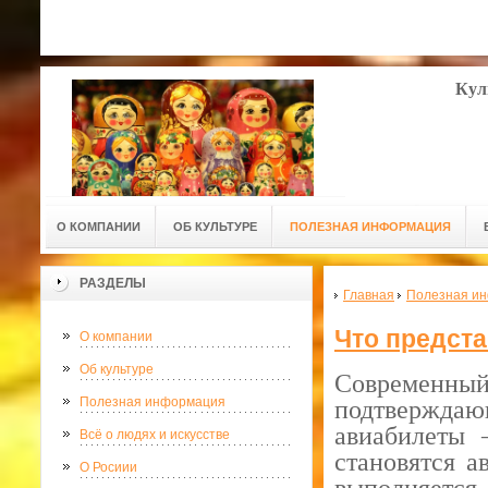
Кул
О КОМПАНИИ
ОБ КУЛЬТУРЕ
ПОЛЕЗНАЯ ИНФОРМАЦИЯ
РАЗДЕЛЫ
Главная
Полезная и
Что предста
О компании
Об культуре
Современны
Полезная информация
подтверждаю
авиабилеты 
Всё о людях и искусстве
становятся а
О Росиии