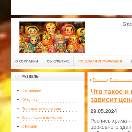
Кул
О КОМПАНИИ
ОБ КУЛЬТУРЕ
ПОЛЕЗНАЯ ИНФОРМАЦИЯ
РАЗДЕЛЫ
Главная
Полезная и
Что такое и
О компании
зависит цен
Об культуре
Полезная информация
29.05.2024
Всё о людях и искусстве
Роспись храма -
церковного здан
О Росиии