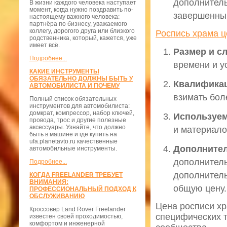
дополнитель
В жизни каждого человека наступает
момент, когда нужно поздравить по-
завершенны
настоящему важного человека:
партнёра по бизнесу, уважаемого
коллегу, дорогого друга или близкого
Роспись храма ц
родственника, который, кажется, уже
имеет всё.
Размер и с
Подробнее...
времени и у
КАКИЕ ИНСТРУМЕНТЫ
ОБЯЗАТЕЛЬНО ДОЛЖНЫ БЫТЬ У
Квалифика
АВТОМОБИЛИСТА И ПОЧЕМУ
взимать бол
Полный список обязательных
инструментов для автомобилиста:
домкрат, компрессор, набор ключей,
Используе
провода, трос и другие полезные
аксессуары. Узнайте, что должно
и материало
быть в машине и где купить на
ufa.planetavto.ru качественные
Дополнител
автомобильные инструменты.
дополнитель
Подробнее...
дополнитель
КОГДА FREELANDER ТРЕБУЕТ
ВНИМАНИЯ:
общую цену.
ПРОФЕССИОНАЛЬНЫЙ ПОДХОД К
ОБСЛУЖИВАНИЮ
Цена росписи хр
Кроссовер Land Rover Freelander
специфических т
известен своей проходимостью,
комфортом и инженерной