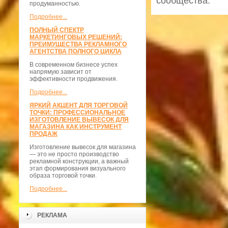
сообщества.
продуманностью.
Подробнее...
ПОЛНЫЙ СПЕКТР
МАРКЕТИНГОВЫХ РЕШЕНИЙ:
ПРЕИМУЩЕСТВА РЕКЛАМНОГО
АГЕНТСТВА ПОЛНОГО ЦИКЛА
В современном бизнесе успех
напрямую зависит от
эффективности продвижения.
Подробнее...
ЯРКИЙ АКЦЕНТ ДЛЯ ТОРГОВОЙ
ТОЧКИ: ПРОФЕССИОНАЛЬНОЕ
ИЗГОТОВЛЕНИЕ ВЫВЕСОК ДЛЯ
МАГАЗИНА КАК ИНСТРУМЕНТ
ПРОДАЖ
Изготовление вывесок для магазина
— это не просто производство
рекламной конструкции, а важный
этап формирования визуального
образа торговой точки.
Подробнее...
РЕКЛАМА