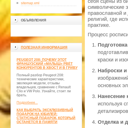
себя сцены из б
sitemap.xml
символические э
православной и 
религий, где ис
ОБЪЯВЛЕНИЯ
практике.
Процесс росписи
>
Подготовка
ПОЛЕЗНАЯ ИНФОРМАЦИЯ
подготавлив
краски и из
PEUGEOT 208: ПОЧЕМУ ЭТОТ
ФРАНЦУЗСКИЙ «МАЛЫШ» РВЁТ
КОНКУРЕНТОВ В ХВОСТ И В ГРИВУ
Наброски и
Полный разбор Peugeot 208:
изображений
технические характеристики,
эволюция модели, отзывы
основных эл
владельцев, сравнение с Renault
Clio и VW Polo. Узнайте, стоит ли
брать.
Нанесение 
Подробнее...
используя с
КАК ВЫБРАТЬ ЭКСКЛЮЗИВНЫЙ
детализиро
ПОДАРОК НА ЮБИЛЕЙ:
СТАТУСНЫЙ ПОДАРОК, КОТОРЫЙ
Отделка и 
ОСТАНЕТСЯ В ПАМЯТИ