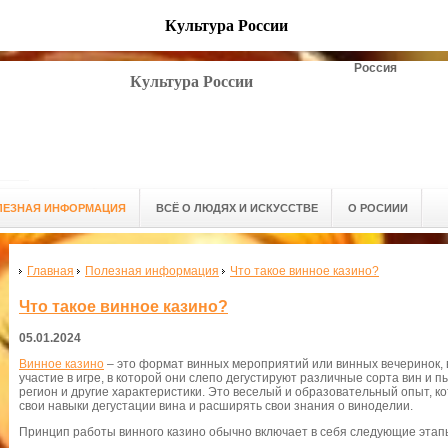
Культура России
Россия
Культура России
ЛЕЗНАЯ ИНФОРМАЦИЯ
ВСЁ О ЛЮДЯХ И ИСКУССТВЕ
О РОСИИИ
Главная
Полезная информация
Что такое винное казино?
Что такое винное казино?
05.01.2024
Винное казино
– это формат винных мероприятий или винных вечеринок, 
участие в игре, в которой они слепо дегустируют различные сорта вин и п
регион и другие характеристики. Это веселый и образовательный опыт, к
свои навыки дегустации вина и расширять свои знания о виноделии.
Принцип работы винного казино обычно включает в себя следующие этап