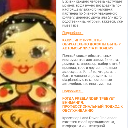
В жизни каждого человека наступает
момент, когда нужно поздравить по-
настоящему важного человека:
партнёра по бизнесу, уважаемого
коллегу, дорогого друга или близкого
родственника, который, кажется, уже
имеет всё.
Подробнее...
КАКИЕ ИНСТРУМЕНТЫ
ОБЯЗАТЕЛЬНО ДОЛЖНЫ БЫТЬ У
АВТОМОБИЛИСТА И ПОЧЕМУ
Полный список обязательных
инструментов для автомобилиста:
домкрат, компрессор, набор ключей,
провода, трос и другие полезные
аксессуары. Узнайте, что должно
быть в машине и где купить на
ufa.planetavto.ru качественные
автомобильные инструменты.
Подробнее...
КОГДА FREELANDER ТРЕБУЕТ
ВНИМАНИЯ:
ПРОФЕССИОНАЛЬНЫЙ ПОДХОД К
ОБСЛУЖИВАНИЮ
Кроссовер Land Rover Freelander
известен своей проходимостью,
комфортом и инженерной