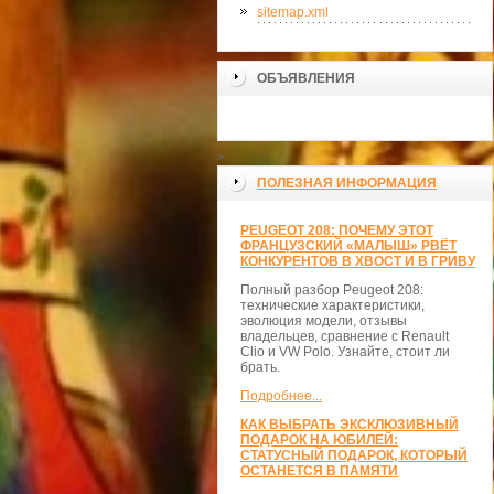
sitemap.xml
ОБЪЯВЛЕНИЯ
>
ПОЛЕЗНАЯ ИНФОРМАЦИЯ
PEUGEOT 208: ПОЧЕМУ ЭТОТ
ФРАНЦУЗСКИЙ «МАЛЫШ» РВЁТ
КОНКУРЕНТОВ В ХВОСТ И В ГРИВУ
Полный разбор Peugeot 208:
технические характеристики,
эволюция модели, отзывы
владельцев, сравнение с Renault
Clio и VW Polo. Узнайте, стоит ли
брать.
Подробнее...
КАК ВЫБРАТЬ ЭКСКЛЮЗИВНЫЙ
ПОДАРОК НА ЮБИЛЕЙ:
СТАТУСНЫЙ ПОДАРОК, КОТОРЫЙ
ОСТАНЕТСЯ В ПАМЯТИ