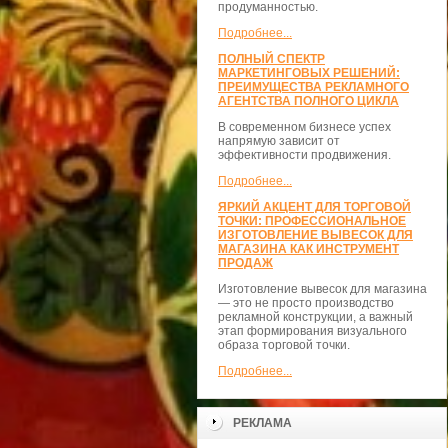
продуманностью.
Подробнее...
ПОЛНЫЙ СПЕКТР
МАРКЕТИНГОВЫХ РЕШЕНИЙ:
ПРЕИМУЩЕСТВА РЕКЛАМНОГО
АГЕНТСТВА ПОЛНОГО ЦИКЛА
В современном бизнесе успех
напрямую зависит от
эффективности продвижения.
Подробнее...
ЯРКИЙ АКЦЕНТ ДЛЯ ТОРГОВОЙ
ТОЧКИ: ПРОФЕССИОНАЛЬНОЕ
ИЗГОТОВЛЕНИЕ ВЫВЕСОК ДЛЯ
МАГАЗИНА КАК ИНСТРУМЕНТ
ПРОДАЖ
Изготовление вывесок для магазина
— это не просто производство
рекламной конструкции, а важный
этап формирования визуального
образа торговой точки.
Подробнее...
РЕКЛАМА