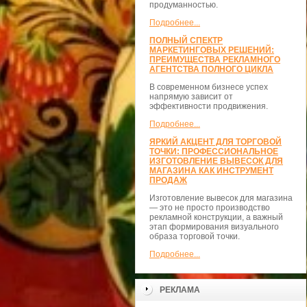
продуманностью.
Подробнее...
ПОЛНЫЙ СПЕКТР
МАРКЕТИНГОВЫХ РЕШЕНИЙ:
ПРЕИМУЩЕСТВА РЕКЛАМНОГО
АГЕНТСТВА ПОЛНОГО ЦИКЛА
В современном бизнесе успех
напрямую зависит от
эффективности продвижения.
Подробнее...
ЯРКИЙ АКЦЕНТ ДЛЯ ТОРГОВОЙ
ТОЧКИ: ПРОФЕССИОНАЛЬНОЕ
ИЗГОТОВЛЕНИЕ ВЫВЕСОК ДЛЯ
МАГАЗИНА КАК ИНСТРУМЕНТ
ПРОДАЖ
Изготовление вывесок для магазина
— это не просто производство
рекламной конструкции, а важный
этап формирования визуального
образа торговой точки.
Подробнее...
РЕКЛАМА