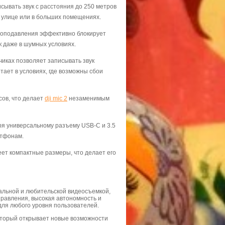
исывать звук с расстояния до 250 метров
а улице или в больших помещениях.
моподавления эффективно блокирует
к даже в шумных условиях.
чиках позволяет записывать звук
тает в условиях, где возможны сбои
сов, что делает
dji mic 2
незаменимым
ря универсальному разъему USB-C и 3.5
ртфонам.
имеет компактные размеры, что делает его
альной и любительской видеосъемкой,
правления, высокая автономность и
для любого уровня пользователей.
оторый открывает новые возможности