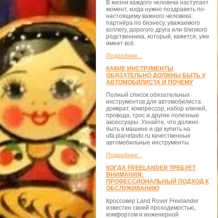
В жизни каждого человека наступает
момент, когда нужно поздравить по-
настоящему важного человека:
партнёра по бизнесу, уважаемого
коллегу, дорогого друга или близкого
родственника, который, кажется, уже
имеет всё.
Подробнее...
КАКИЕ ИНСТРУМЕНТЫ
ОБЯЗАТЕЛЬНО ДОЛЖНЫ БЫТЬ У
АВТОМОБИЛИСТА И ПОЧЕМУ
Полный список обязательных
инструментов для автомобилиста:
домкрат, компрессор, набор ключей,
провода, трос и другие полезные
аксессуары. Узнайте, что должно
быть в машине и где купить на
ufa.planetavto.ru качественные
автомобильные инструменты.
Подробнее...
КОГДА FREELANDER ТРЕБУЕТ
ВНИМАНИЯ:
ПРОФЕССИОНАЛЬНЫЙ ПОДХОД К
ОБСЛУЖИВАНИЮ
Кроссовер Land Rover Freelander
известен своей проходимостью,
комфортом и инженерной