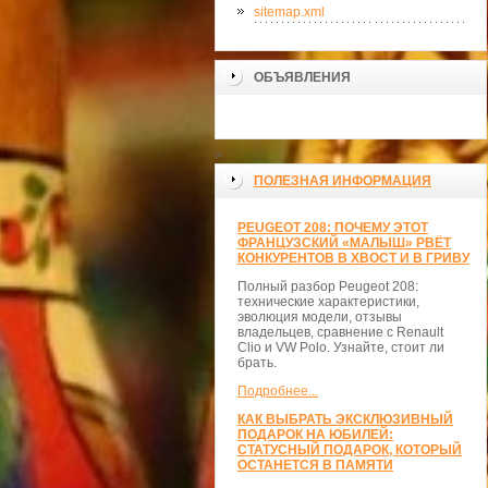
sitemap.xml
ОБЪЯВЛЕНИЯ
>
ПОЛЕЗНАЯ ИНФОРМАЦИЯ
PEUGEOT 208: ПОЧЕМУ ЭТОТ
ФРАНЦУЗСКИЙ «МАЛЫШ» РВЁТ
КОНКУРЕНТОВ В ХВОСТ И В ГРИВУ
Полный разбор Peugeot 208:
технические характеристики,
эволюция модели, отзывы
владельцев, сравнение с Renault
Clio и VW Polo. Узнайте, стоит ли
брать.
Подробнее...
КАК ВЫБРАТЬ ЭКСКЛЮЗИВНЫЙ
ПОДАРОК НА ЮБИЛЕЙ:
СТАТУСНЫЙ ПОДАРОК, КОТОРЫЙ
ОСТАНЕТСЯ В ПАМЯТИ