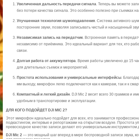
Увеличенная дальность передачи сигнала
. Теперь вы можете зап
без потери качества сигнала. Это особенно полезно при съемках н
Улучшенная технология шумоподавления
. Система активного шу
посторонние звуки, позволяя записывать чистый и насыщенный зву
Независимая запись на передатчик
. Встроенная память в передат
независимо от приёмника. Это идеальный вариант для тех, кто рабо
связи.
Долгая работа от аккумулятора
. Время работы увеличено до 15 ча
для длительных съемок и мероприятий.
Простота использования и универсальные интерфейсы
. Благода
мм выходу, микрофон легко подключается как к камерам, так и к сма
Компактный и легкий дизайн
. DJI Mic 2 весит всего 30 граммов и 
удобным в транспортировке и эксплуатации.
ДЛЯ КОГО ПОДОЙДЕТ DJI MIC 2?
Этот микрофон идеально подойдет для всех, кто занимается профессион
подкастингом, интервью и репортажами на открытом воздухе. Простота у
превосходное качество записи делают его универсальным инструментом 
DJI Mic 2
— это мощный шаг вперед в мире беспроводной записи звука, к