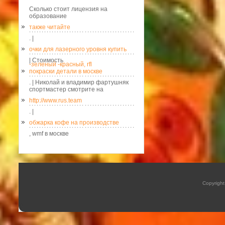
Сколько стоит лицензия на
образование
также читайте
. |
очки для лазерного уровня купить
| Стоимость
-зеленый -красный, rfl
покраски детали в москве
. | Николай и владимир фартушняк
спортмастер смотрите на
http://www.rus.team
. |
обжарка кофе на производстве
, wmf в москве
Copyrigh