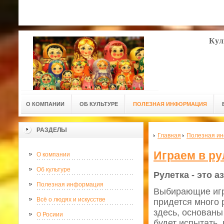
Кул
О КОМПАНИИ
ОБ КУЛЬТУРЕ
ПОЛЕЗНАЯ ИНФОРМАЦИЯ
РАЗДЕЛЫ
Главная
Полезная и
Играем в ру
О компании
Об культуре
Рулетка - это а
Полезная информация
Выбирающие игро
Всё о людях и искусстве
придется много 
здесь, основаны
О Росиии
будет испытать,