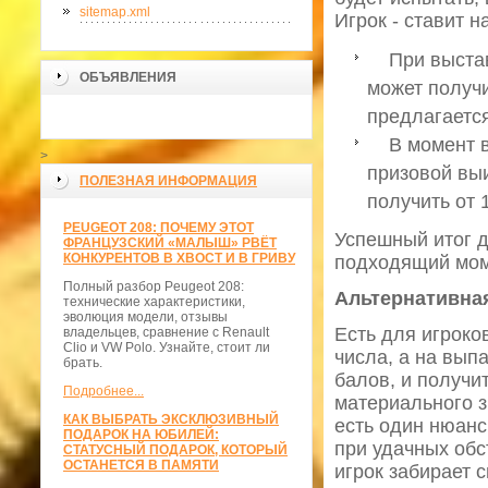
sitemap.xml
Игрок - ставит н
При выставл
ОБЪЯВЛЕНИЯ
может получи
предлагается
В момент вы
>
призовой вы
ПОЛЕЗНАЯ ИНФОРМАЦИЯ
получить от 
PEUGEOT 208: ПОЧЕМУ ЭТОТ
Успешный итог д
ФРАНЦУЗСКИЙ «МАЛЫШ» РВЁТ
КОНКУРЕНТОВ В ХВОСТ И В ГРИВУ
подходящий мом
Полный разбор Peugeot 208:
Альтернативна
технические характеристики,
эволюция модели, отзывы
Есть для игроков
владельцев, сравнение с Renault
Clio и VW Polo. Узнайте, стоит ли
числа, а на вып
брать.
балов, и получи
Подробнее...
материального з
КАК ВЫБРАТЬ ЭКСКЛЮЗИВНЫЙ
есть один нюанс
ПОДАРОК НА ЮБИЛЕЙ:
при удачных обс
СТАТУСНЫЙ ПОДАРОК, КОТОРЫЙ
ОСТАНЕТСЯ В ПАМЯТИ
игрок забирает 