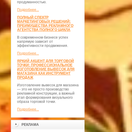
продуманностью.
Подробнее...
ПОЛНЫЙ СПЕКТР
МАРКЕТИНГОВЫХ РЕШЕНИЙ:
ПРЕИМУЩЕСТВА РЕКЛАМНОГО
АГЕНТСТВА ПОЛНОГО ЦИКЛА
В современном бизнесе успех
напрямую зависит от
эффективности продвижения.
Подробнее...
ЯРКИЙ АКЦЕНТ ДЛЯ ТОРГОВОЙ
ТОЧКИ: ПРОФЕССИОНАЛЬНОЕ
ИЗГОТОВЛЕНИЕ ВЫВЕСОК ДЛЯ
МАГАЗИНА КАК ИНСТРУМЕНТ
ПРОДАЖ
Изготовление вывесок для магазина
— это не просто производство
рекламной конструкции, а важный
этап формирования визуального
образа торговой точки.
Подробнее...
РЕКЛАМА