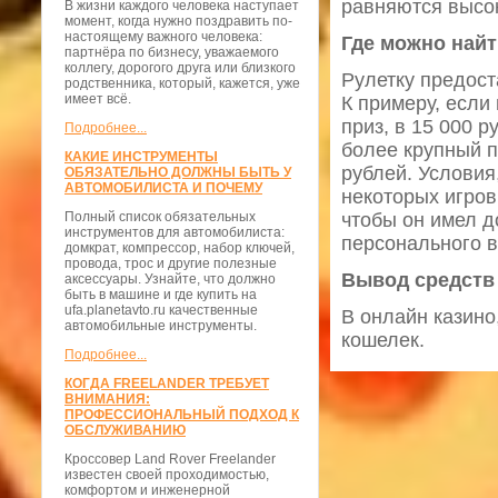
равняются высок
В жизни каждого человека наступает
момент, когда нужно поздравить по-
настоящему важного человека:
Где можно найт
партнёра по бизнесу, уважаемого
коллегу, дорогого друга или близкого
Рулетку предост
родственника, который, кажется, уже
имеет всё.
К примеру, если
приз, в 15 000 
Подробнее...
более крупный п
КАКИЕ ИНСТРУМЕНТЫ
рублей. Условия
ОБЯЗАТЕЛЬНО ДОЛЖНЫ БЫТЬ У
АВТОМОБИЛИСТА И ПОЧЕМУ
некоторых игров
Полный список обязательных
чтобы он имел д
инструментов для автомобилиста:
персонального 
домкрат, компрессор, набор ключей,
провода, трос и другие полезные
Вывод средств
аксессуары. Узнайте, что должно
быть в машине и где купить на
ufa.planetavto.ru качественные
В онлайн казино
автомобильные инструменты.
кошелек.
Подробнее...
КОГДА FREELANDER ТРЕБУЕТ
ВНИМАНИЯ:
ПРОФЕССИОНАЛЬНЫЙ ПОДХОД К
ОБСЛУЖИВАНИЮ
Кроссовер Land Rover Freelander
известен своей проходимостью,
комфортом и инженерной