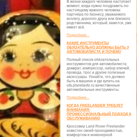
В жизни каждого человека наступает
момент, когда нужно поздравить по-
настоящему важного человека:
партнёра по бизнесу, уважаемого
коллегу, дорогого друга или близкого
родственника, который, кажется, уже
имеет всё.
Подробнее...
КАКИЕ ИНСТРУМЕНТЫ
ОБЯЗАТЕЛЬНО ДОЛЖНЫ БЫТЬ У
АВТОМОБИЛИСТА И ПОЧЕМУ
Полный список обязательных
инструментов для автомобилиста:
домкрат, компрессор, набор ключей,
провода, трос и другие полезные
аксессуары. Узнайте, что должно
быть в машине и где купить на
ufa.planetavto.ru качественные
автомобильные инструменты.
Подробнее...
КОГДА FREELANDER ТРЕБУЕТ
ВНИМАНИЯ:
ПРОФЕССИОНАЛЬНЫЙ ПОДХОД К
ОБСЛУЖИВАНИЮ
Кроссовер Land Rover Freelander
известен своей проходимостью,
комфортом и инженерной