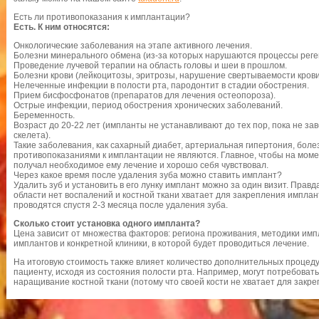
Есть ли противопоказания к имплантации?
Есть. К ним относятся:
Онкологические заболевания на этапе активного лечения.
Болезни минерального обмена (из-за которых нарушаются процессы реге
Проведение лучевой терапии на область головы и шеи в прошлом.
Болезни крови (лейкоцитозы, эритрозы, нарушение свертываемости крови
Нелеченные инфекции в полости рта, пародонтит в стадии обострения.
Прием бисфосфонатов (препаратов для лечения остеопороза).
Острые инфекции, период обострения хронических заболеваний.
Беременность.
Возраст до 20-22 лет (импланты не устанавливают до тех пор, пока не 
скелета).
Такие заболевания, как сахарный диабет, артериальная гипертония, бол
противопоказаниями к имплантации не являются. Главное, чтобы на мом
получал необходимое ему лечение и хорошо себя чувствовал.
Через какое время после удаления зуба можно ставить имплант?
Удалить зуб и установить в его лунку имплант можно за один визит. Правд
области нет воспалений и костной ткани хватает для закрепления импла
проводятся спустя 2-3 месяца после удаления зуба.
Сколько стоит установка одного импланта?
Цена зависит от множества факторов: региона проживания, методики им
имплантов и конкретной клиники, в которой будет проводиться лечение.
На итоговую стоимость также влияет количество дополнительных процеду
пациенту, исходя из состояния полости рта. Например, могут потребовать
наращивание костной ткани (потому что своей кости не хватает для закр