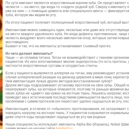
По сути имплант является искусственным корнем зуба. Он представляет со
челюсти — на место, где когда-то «сидел» родной зуб. Сверху к импланту 
уже на нем — с помощью цемента или специального винта — фиксируется 
зуба, которую мы видим во рту.
По итогу пациент получает полноценный искусственный зуб, который выг
Имплантами можно замещать один, несколько или даже все отсутствующи
на место каждого удаленного зуба. Но когда дефекты протяженные, чаще 
челюсть внедряют всего несколько имплантов-опор, которые затем покр
мостовидного.
Бывает и так, что на импланты устанавливают съемный протез.
Из чего делают импланты?
Чаще — из сплавов титана. Титан не взаимодействует с тканями организ
пациентов. Из него изготавливают многие эндопротезы (то есть протезы,
частности искусственные суставы и сосудистые стенты.
Если у пациента выявляется аллергия на титан, ему рекомендуют устано
случая аллергической реакции на диоксид циркония в мире пока зарегист
Чем имплантация лучше других методов восстановления зубов?
Другие методы подразумевают установку протезов на свои зубы. Общий не
перегружают зубы, на которые опираются, поэтому те раньше времени вых
своих зубах не «давят» как нужно на костную ткань. Лишаясь нагрузки, ко
приводит как к эстетическим последствиям (уменьшается высота лица, появ
проблемам с самим протезом (он перестает удобно ощущаться во рту, пос
Имплантация, в отличие от «обычного» протезирования, не затрагивает 
передать нагрузку на костную ткань. У пациентов сохраняются нормальны
даже спустя годы продолжают ощущаться во рту как родные.
Наши специалисты используют импланты Alpha Bio (Израиль), Nobel (Шве
заявку можно на нашем сайте
tuladent.ru
.