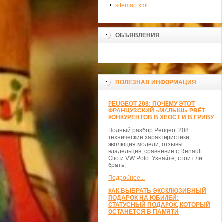
sitemap.xml
ОБЪЯВЛЕНИЯ
>
ПОЛЕЗНАЯ ИНФОРМАЦИЯ
PEUGEOT 208: ПОЧЕМУ ЭТОТ
ФРАНЦУЗСКИЙ «МАЛЫШ» РВЁТ
КОНКУРЕНТОВ В ХВОСТ И В ГРИВУ
Полный разбор Peugeot 208:
технические характеристики,
эволюция модели, отзывы
владельцев, сравнение с Renault
Clio и VW Polo. Узнайте, стоит ли
брать.
Подробнее...
КАК ВЫБРАТЬ ЭКСКЛЮЗИВНЫЙ
ПОДАРОК НА ЮБИЛЕЙ:
СТАТУСНЫЙ ПОДАРОК, КОТОРЫЙ
ОСТАНЕТСЯ В ПАМЯТИ