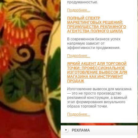
продуманностью.
Подробнее...
ПОЛНЫЙ СПЕКТР
МАРКЕТИНГОВЫХ РЕШЕНИЙ:
ПРЕИМУЩЕСТВА РЕКЛАМНОГО
АГЕНТСТВА ПОЛНОГО ЦИКЛА
В современном бизнесе успех
напрямую зависит от
эффективности продвижения.
Подробнее...
ЯРКИЙ АКЦЕНТ ДЛЯ ТОРГОВОЙ
ТОЧКИ: ПРОФЕССИОНАЛЬНОЕ
ИЗГОТОВЛЕНИЕ ВЫВЕСОК ДЛЯ
МАГАЗИНА КАК ИНСТРУМЕНТ
ПРОДАЖ
Изготовление вывесок для магазина
— это не просто производство
рекламной конструкции, а важный
этап формирования визуального
образа торговой точки.
Подробнее...
РЕКЛАМА