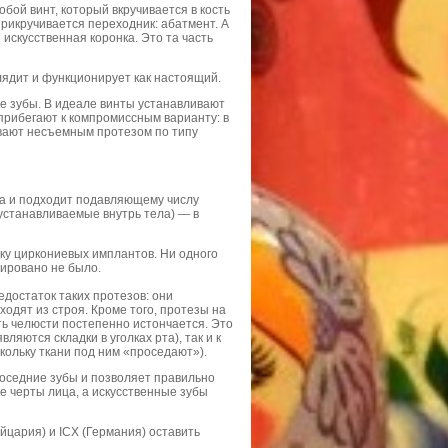
бой винт, который вкручивается в кость
прикручивается переходник: абатмент. А
искусственная коронка. Это та часть
лядит и функционирует как настоящий.
е зубы. В идеале винты устанавливают
прибегают к компромиссным варианту: в
ывают несъемным протезом по типу
ма и подходит подавляющему числу
 устанавливаемые внутрь тела) — в
вку циркониевых имплантов. Ни одного
рировано не было.
достаток таких протезов: они
одят из строя. Кроме того, протезы на
сть челюсти постепенно истончается. Это
ляются складки в уголках рта), так и к
кольку ткани под ним «проседают»).
соседние зубы и позволяет правильно
е черты лица, а искусственные зубы
йцария) и ICX (Германия) оставить