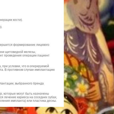
нерации кости).
).
завершится формирование лицевого
езни щитовидной железы,
ент проведения операции пациент
а, при условии, что в оперируемой
нта. В противном случае имплантацию
плантации, выбранного бренда
р, которые могут быть назначены
ся лечение кариеса на соседних зубах,
епления импланта) или пластика десны.