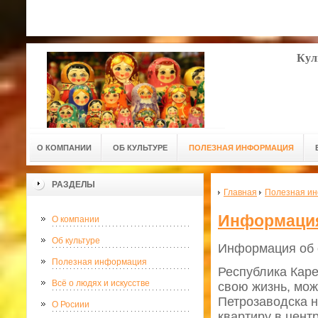
Кул
О КОМПАНИИ
ОБ КУЛЬТУРЕ
ПОЛЕЗНАЯ ИНФОРМАЦИЯ
РАЗДЕЛЫ
Главная
Полезная и
Информация
О компании
Об культуре
Информация об 
Полезная информация
Республика Каре
Всё о людях и искусстве
свою жизнь, мож
Петрозаводска н
О Росиии
квартиру в цент