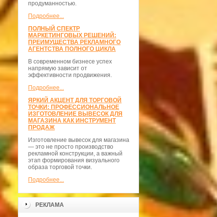
продуманностью.
Подробнее...
ПОЛНЫЙ СПЕКТР
МАРКЕТИНГОВЫХ РЕШЕНИЙ:
ПРЕИМУЩЕСТВА РЕКЛАМНОГО
АГЕНТСТВА ПОЛНОГО ЦИКЛА
В современном бизнесе успех
напрямую зависит от
эффективности продвижения.
Подробнее...
ЯРКИЙ АКЦЕНТ ДЛЯ ТОРГОВОЙ
ТОЧКИ: ПРОФЕССИОНАЛЬНОЕ
ИЗГОТОВЛЕНИЕ ВЫВЕСОК ДЛЯ
МАГАЗИНА КАК ИНСТРУМЕНТ
ПРОДАЖ
Изготовление вывесок для магазина
— это не просто производство
рекламной конструкции, а важный
этап формирования визуального
образа торговой точки.
Подробнее...
РЕКЛАМА