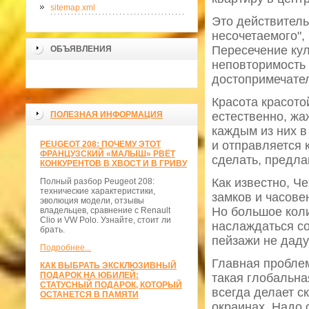
sitemap.xml
Это действитель
несочетаемого",
Пересечение кул
ОБЪЯВЛЕНИЯ
неповторимость
достопримечате
>
Красота красото
ПОЛЕЗНАЯ ИНФОРМАЦИЯ
естественно, жа
каждым из них в
и отправляется 
PEUGEOT 208: ПОЧЕМУ ЭТОТ
ФРАНЦУЗСКИЙ «МАЛЫШ» РВЁТ
сделать, предла
КОНКУРЕНТОВ В ХВОСТ И В ГРИВУ
Как известно, Ч
Полный разбор Peugeot 208:
технические характеристики,
замков и часове
эволюция модели, отзывы
Но большое коли
владельцев, сравнение с Renault
Clio и VW Polo. Узнайте, стоит ли
наслаждаться со
брать.
пейзажи не даду
Подробнее...
Главная проблем
КАК ВЫБРАТЬ ЭКСКЛЮЗИВНЫЙ
ПОДАРОК НА ЮБИЛЕЙ:
такая глобальная
СТАТУСНЫЙ ПОДАРОК, КОТОРЫЙ
всегда делает ск
ОСТАНЕТСЯ В ПАМЯТИ
окраинах. Надо о