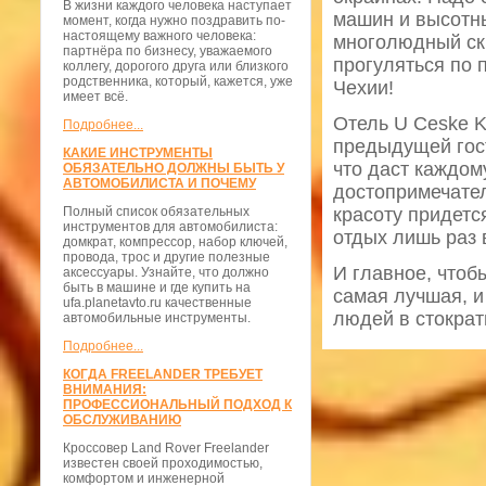
В жизни каждого человека наступает
машин и высотны
момент, когда нужно поздравить по-
настоящему важного человека:
многолюдный скв
партнёра по бизнесу, уважаемого
прогуляться по
коллегу, дорогого друга или близкого
родственника, который, кажется, уже
Чехии!
имеет всё.
Отель U Ceske K
Подробнее...
предыдущей гост
КАКИЕ ИНСТРУМЕНТЫ
что даст каждо
ОБЯЗАТЕЛЬНО ДОЛЖНЫ БЫТЬ У
АВТОМОБИЛИСТА И ПОЧЕМУ
достопримечател
Полный список обязательных
красоту придетс
инструментов для автомобилиста:
отдых лишь раз в
домкрат, компрессор, набор ключей,
провода, трос и другие полезные
И главное, чтоб
аксессуары. Узнайте, что должно
быть в машине и где купить на
самая лучшая, и
ufa.planetavto.ru качественные
людей в стократ
автомобильные инструменты.
Подробнее...
КОГДА FREELANDER ТРЕБУЕТ
ВНИМАНИЯ:
ПРОФЕССИОНАЛЬНЫЙ ПОДХОД К
ОБСЛУЖИВАНИЮ
Кроссовер Land Rover Freelander
известен своей проходимостью,
комфортом и инженерной