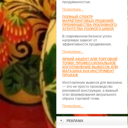
продуманностью.
Подробнее...
ПОЛНЫЙ СПЕКТР
МАРКЕТИНГОВЫХ РЕШЕНИЙ:
ПРЕИМУЩЕСТВА РЕКЛАМНОГО
АГЕНТСТВА ПОЛНОГО ЦИКЛА
В современном бизнесе успех
напрямую зависит от
эффективности продвижения.
Подробнее...
ЯРКИЙ АКЦЕНТ ДЛЯ ТОРГОВОЙ
ТОЧКИ: ПРОФЕССИОНАЛЬНОЕ
ИЗГОТОВЛЕНИЕ ВЫВЕСОК ДЛЯ
МАГАЗИНА КАК ИНСТРУМЕНТ
ПРОДАЖ
Изготовление вывесок для магазина
— это не просто производство
рекламной конструкции, а важный
этап формирования визуального
образа торговой точки.
Подробнее...
РЕКЛАМА