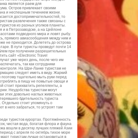
Ланка является раем для
шума. Остров привлекает своими
ана и неспешным течением жизни.
касается достопримечательностей, то
ристам развлечения также связаны с
туристов из разных уголков планеты.
я и в Петрозаводске, а на Цейлоне
асотами подводного мира и ловят рыбу.
ись, прямого авиасообщения между ним и
оже не приходится. Долететь до острова
таре. В пути туристы проведут почти 14
облем при получении разрешительных
ть сайт «Electronic Travel
лучат уже через день, после чего им
аспечатать, так как сотрудники
 контроля. На Шри-Ланке туристам не
ормацию следует иметь в виду. Жаркий
и поэтому тщательно мыть руки перед
потреблять в пищу не помытые овощи и
ой стоит прихватить репелленты, а
рии. Неудобства туристам могут
таи этих довольно наглых животных
отерявшего бдительность туриста
. Отдельно стоит упомянуть о
т в него забраться, то устроят там
реди туристов курортах. Протяжённость
ок, чистая вода, богатая флора и фауна
ляжа вошли в десятку лучших пляжей Азии
 период с апреля по октябрь тихое море
о март туристам лучше остановиться в