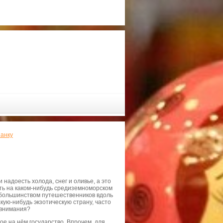
Ланку
надоесть холода, снег и оливье, а это
уть на каком-нибудь средиземноморском
ны большинством путешественников вдоль
кую-нибудь экзотическую страну, часто
о внимания?
е на нём государство. Впрочем, для