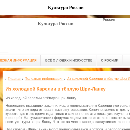
Культура России
Россия
Культура России
ЛЕЗНАЯ ИНФОРМАЦИЯ
ВСЁ О ЛЮДЯХ И ИСКУССТВЕ
О РОСИИИ
Главная
Полезная информация
Из холодной Карелии в тёплую Шри-
Из холодной Карелии в тёплую Шри-Ланку
Из холодной Карелии в тёплую Шри-Ланку
Новогодние праздники закончились, и многим жителям Карелии уже успели 
значит, что им пора отправляться в путешествие. Конечно, можно отдохн
курорте, где в это время года тепло и солнечно, но эти места уже изуче
и поперёк. На туристических форумах людям, которые желают посетить ка
советуют туры в Шри-Ланку. Что это за место такое, и заслуживает ли он
Под словом «Шри-Ланка» могут подразумеваться и остров, и расположенно