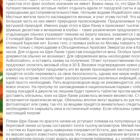
туристов этот факт особого значения не имеет. Важно лишь то, что Шри-
путешественников, которые любят отдыхать вдали от городской суеты и 
природными достопримечательностями, тёплыми водами Индийского оке
Местные жители просто наслаждаются жизнью, и учат этому гостей. Что 
большая часть из них имеет природное происхождение. Предлагаемые ту
матушкой-природой. Именно ради этого в Шри-Ланку и приезжают тысячи 
Шумные дискотеки и вечеринки в клубах – такие развлечения предлагаютс
отдыхающие обычно утраивают пикники на берегу океана, знакомятся с кр
Столицей Шри-Ланки является город Коломбо, и, как многие уже догадал
столицей Карелии нет. Более того, о прямых рейсах из Москвы говорить т
можно только с пересадками в Объединённых Арабских Эмиратах или в Ка
часов. Для отдыха на Шри-Ланке туристам понадобится виза. Особых пр
документов обычно не возникает. Для оформления визы необходимо посети
Authorization», и оставить заявку на получение. Ответ путешественники по
предложат оплатить визовый сбор в 30 $. Визовое подтверждение нужно р
аэропорта потребуют предъявить его во время прохождения паспортного
придётся особо переживать за свою безопасность, однако кое-какую инф
климат на острове способствует распространению различных инфекций, 
едой просто необходимо. Пить водопроводную воду не рекомендуется; у
вовсе опасно. На прогулку по заповедникам и национальным паркам с соб
перед поездкой в джунгли не лишним будет принять таблетки против маля
доставить обезьяны, коих на Шри-Ланке развелось великое множество. С
встречаются практически везде. Обезьяны вполне могут вырвать из рук п
фотоаппарат или сумку, так что за вещами придётся внимательно следить
необходимости закрывать окна в гостиничный номер. Если обезьяны сумею
настоящий погром!
Пляжи Шри-Ланки по красоте ничем не уступают пляжам на популярных с
береговой линии острова составляет почти тысячу километров. Мягкий пес
– гостям из Карелии здесь наверняка понравится! Кстати, два местных п
по версии одного известного журнала. Из-за смены направления ветров в
и комфортную погоду стоит искать на восточном побережье, а с ноября п