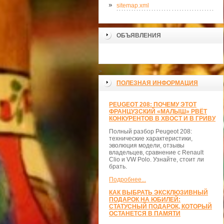
sitemap.xml
ОБЪЯВЛЕНИЯ
>
ПОЛЕЗНАЯ ИНФОРМАЦИЯ
PEUGEOT 208: ПОЧЕМУ ЭТОТ
ФРАНЦУЗСКИЙ «МАЛЫШ» РВЁТ
КОНКУРЕНТОВ В ХВОСТ И В ГРИВУ
Полный разбор Peugeot 208:
технические характеристики,
эволюция модели, отзывы
владельцев, сравнение с Renault
Clio и VW Polo. Узнайте, стоит ли
брать.
Подробнее...
КАК ВЫБРАТЬ ЭКСКЛЮЗИВНЫЙ
ПОДАРОК НА ЮБИЛЕЙ:
СТАТУСНЫЙ ПОДАРОК, КОТОРЫЙ
ОСТАНЕТСЯ В ПАМЯТИ