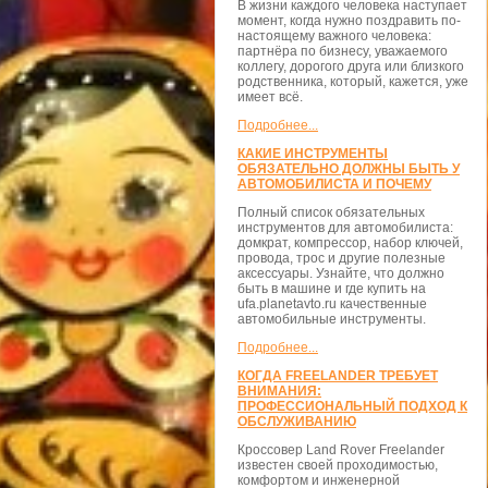
В жизни каждого человека наступает
момент, когда нужно поздравить по-
настоящему важного человека:
партнёра по бизнесу, уважаемого
коллегу, дорогого друга или близкого
родственника, который, кажется, уже
имеет всё.
Подробнее...
КАКИЕ ИНСТРУМЕНТЫ
ОБЯЗАТЕЛЬНО ДОЛЖНЫ БЫТЬ У
АВТОМОБИЛИСТА И ПОЧЕМУ
Полный список обязательных
инструментов для автомобилиста:
домкрат, компрессор, набор ключей,
провода, трос и другие полезные
аксессуары. Узнайте, что должно
быть в машине и где купить на
ufa.planetavto.ru качественные
автомобильные инструменты.
Подробнее...
КОГДА FREELANDER ТРЕБУЕТ
ВНИМАНИЯ:
ПРОФЕССИОНАЛЬНЫЙ ПОДХОД К
ОБСЛУЖИВАНИЮ
Кроссовер Land Rover Freelander
известен своей проходимостью,
комфортом и инженерной