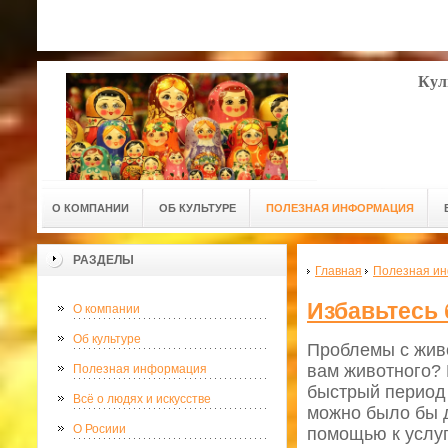
Кул
О КОМПАНИИ
ОБ КУЛЬТУРЕ
ПОЛЕЗНАЯ ИНФОРМАЦИЯ
РАЗДЕЛЫ
Главная
Полезная и
Избавьтесь
О компании
Об культуре
Проблемы с живо
вам животного? 
Полезная информация
быстрый период 
Всё о людях и искусстве
можно было бы д
О Росиии
помощью к услу