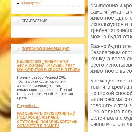
sitemap.xml
Усыпление и кре
самым гуманным 
животное одного
ОБЪЯВЛЕНИЯ
используется и 
требуется очист
можно будет отн
>
Важно будет отм
ПОЛЕЗНАЯ ИНФОРМАЦИЯ
безопасным спос
кошку, а всего 
PEUGEOT 208: ПОЧЕМУ ЭТОТ
всего использова
ФРАНЦУЗСКИЙ «МАЛЫШ» РВЁТ
КОНКУРЕНТОВ В ХВОСТ И В ГРИВУ
животное с высо
Полный разбор Peugeot 208:
Кремация животн
технические характеристики,
эволюция модели, отзывы
том, что кремац
владельцев, сравнение с Renault
неплохой способ
Clio и VW Polo. Узнайте, стоит ли
брать.
Если рассматрив
говорить о том,
Подробнее...
необходимо полу
КАК ВЫБРАТЬ ЭКСКЛЮЗИВНЫЙ
целей можно буд
ПОДАРОК НА ЮБИЛЕЙ:
СТАТУСНЫЙ ПОДАРОК, КОТОРЫЙ
очень много в л
ОСТАНЕТСЯ В ПАМЯТИ