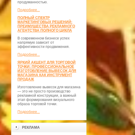
продуманностью.
Подробнее...
ПОЛНЫЙ СПЕКТР
МАРКЕТИНГОВЫХ РЕШЕНИЙ:
ПРЕИМУЩЕСТВА РЕКЛАМНОГО
АГЕНТСТВА ПОЛНОГО ЦИКЛА
В современном бизнесе успех
напрямую зависит от
эффективности продвижения.
Подробнее...
ЯРКИЙ АКЦЕНТ ДЛЯ ТОРГОВОЙ
ТОЧКИ: ПРОФЕССИОНАЛЬНОЕ
ИЗГОТОВЛЕНИЕ ВЫВЕСОК ДЛЯ
МАГАЗИНА КАК ИНСТРУМЕНТ
ПРОДАЖ
Изготовление вывесок для магазина
— это не просто производство
рекламной конструкции, а важный
этап формирования визуального
образа торговой точки.
Подробнее...
РЕКЛАМА