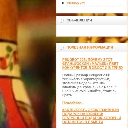
sitemap.xml
ОБЪЯВЛЕНИЯ
>
ПОЛЕЗНАЯ ИНФОРМАЦИЯ
PEUGEOT 208: ПОЧЕМУ ЭТОТ
ФРАНЦУЗСКИЙ «МАЛЫШ» РВЁТ
КОНКУРЕНТОВ В ХВОСТ И В ГРИВУ
Полный разбор Peugeot 208:
технические характеристики,
эволюция модели, отзывы
владельцев, сравнение с Renault
Clio и VW Polo. Узнайте, стоит ли
брать.
Подробнее...
КАК ВЫБРАТЬ ЭКСКЛЮЗИВНЫЙ
ПОДАРОК НА ЮБИЛЕЙ:
СТАТУСНЫЙ ПОДАРОК, КОТОРЫЙ
ОСТАНЕТСЯ В ПАМЯТИ