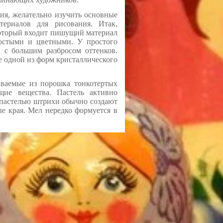
ния, желательно изучить основные
териалов для рисования. Итак,
который входит пишущий материал
ростыми и цветными. У простого
 с большим разбросом оттенков.
е одной из форм кристаллического
иваемые из порошка тонкотертых
щие вещества. Пастель активно
е пастелью штрихи обычно создают
ые края. Мел нередко формуется в