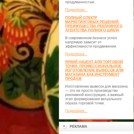
продуманностью.
Подробнее...
ПОЛНЫЙ СПЕКТР
МАРКЕТИНГОВЫХ РЕШЕНИЙ:
ПРЕИМУЩЕСТВА РЕКЛАМНОГО
АГЕНТСТВА ПОЛНОГО ЦИКЛА
В современном бизнесе успех
напрямую зависит от
эффективности продвижения.
Подробнее...
ЯРКИЙ АКЦЕНТ ДЛЯ ТОРГОВОЙ
ТОЧКИ: ПРОФЕССИОНАЛЬНОЕ
ИЗГОТОВЛЕНИЕ ВЫВЕСОК ДЛЯ
МАГАЗИНА КАК ИНСТРУМЕНТ
ПРОДАЖ
Изготовление вывесок для магазина
— это не просто производство
рекламной конструкции, а важный
этап формирования визуального
образа торговой точки.
Подробнее...
РЕКЛАМА