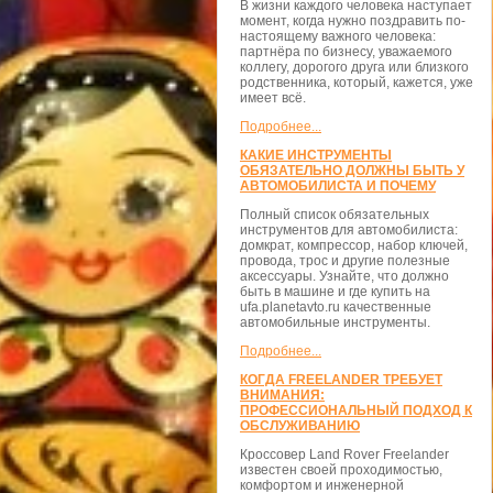
В жизни каждого человека наступает
момент, когда нужно поздравить по-
настоящему важного человека:
партнёра по бизнесу, уважаемого
коллегу, дорогого друга или близкого
родственника, который, кажется, уже
имеет всё.
Подробнее...
КАКИЕ ИНСТРУМЕНТЫ
ОБЯЗАТЕЛЬНО ДОЛЖНЫ БЫТЬ У
АВТОМОБИЛИСТА И ПОЧЕМУ
Полный список обязательных
инструментов для автомобилиста:
домкрат, компрессор, набор ключей,
провода, трос и другие полезные
аксессуары. Узнайте, что должно
быть в машине и где купить на
ufa.planetavto.ru качественные
автомобильные инструменты.
Подробнее...
КОГДА FREELANDER ТРЕБУЕТ
ВНИМАНИЯ:
ПРОФЕССИОНАЛЬНЫЙ ПОДХОД К
ОБСЛУЖИВАНИЮ
Кроссовер Land Rover Freelander
известен своей проходимостью,
комфортом и инженерной