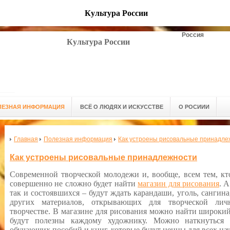
Культура России
Россия
Культура России
ЛЕЗНАЯ ИНФОРМАЦИЯ
ВСЁ О ЛЮДЯХ И ИСКУССТВЕ
О РОСИИИ
Главная
Полезная информация
Как устроены рисовальные принадле
Как устроены рисовальные принадлежности
Современной творческой молодежи и, вообще, всем тем, кто
совершенно не сложно будет найти
магазин для рисования
. 
так и состоявшихся – будут ждать карандаши, уголь, сангина
других материалов, открывающих для творческой лич
творчестве. В магазине для рисования можно найти широкий
будут полезны каждому художнику. Можно наткнуться 
обучающих пособий и книг, которые будут ценны для всех н