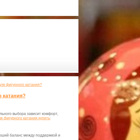
 для фигурного катания?
о катания?
ильного выбора зависит комфорт,
ля фигурного катания купить
:
роший баланс между поддержкой и