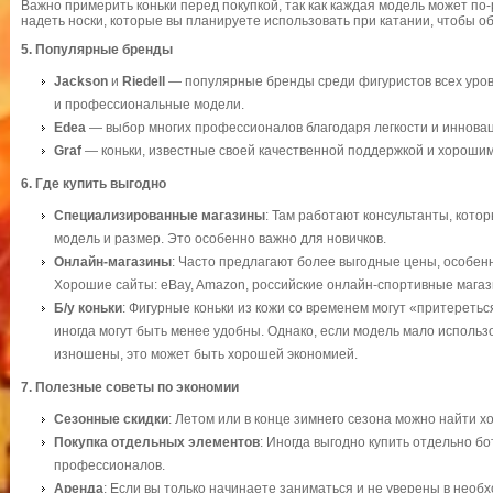
Важно примерить коньки перед покупкой, так как каждая модель может по
надеть носки, которые вы планируете использовать при катании, чтобы о
5.
Популярные бренды
Jackson
и
Riedell
— популярные бренды среди фигуристов всех уров
и профессиональные модели.
Edea
— выбор многих профессионалов благодаря легкости и иннов
Graf
— коньки, известные своей качественной поддержкой и хорошим
6.
Где купить выгодно
Специализированные магазины
: Там работают консультанты, кото
модель и размер. Это особенно важно для новичков.
Онлайн-магазины
: Часто предлагают более выгодные цены, особенн
Хорошие сайты: eBay, Amazon, российские онлайн-спортивные магаз
Б/у коньки
: Фигурные коньки из кожи со временем могут «притеретьс
иногда могут быть менее удобны. Однако, если модель мало использ
изношены, это может быть хорошей экономией.
7.
Полезные советы по экономии
Сезонные скидки
: Летом или в конце зимнего сезона можно найти х
Покупка отдельных элементов
: Иногда выгодно купить отдельно бо
профессионалов.
Аренда
: Если вы только начинаете заниматься и не уверены в необ