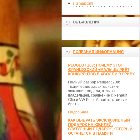
sitemap.xml
ОБЪЯВЛЕНИЯ
>
ПОЛЕЗНАЯ ИНФОРМАЦИЯ
PEUGEOT 208: ПОЧЕМУ ЭТОТ
ФРАНЦУЗСКИЙ «МАЛЫШ» РВЁТ
КОНКУРЕНТОВ В ХВОСТ И В ГРИВУ
Полный разбор Peugeot 208:
технические характеристики,
эволюция модели, отзывы
владельцев, сравнение с Renault
Clio и VW Polo. Узнайте, стоит ли
брать.
Подробнее...
КАК ВЫБРАТЬ ЭКСКЛЮЗИВНЫЙ
ПОДАРОК НА ЮБИЛЕЙ:
СТАТУСНЫЙ ПОДАРОК, КОТОРЫЙ
ОСТАНЕТСЯ В ПАМЯТИ