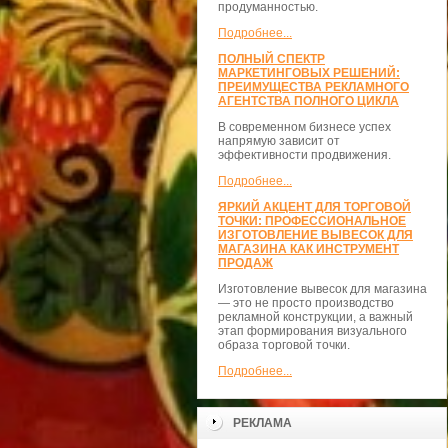
продуманностью.
Подробнее...
ПОЛНЫЙ СПЕКТР
МАРКЕТИНГОВЫХ РЕШЕНИЙ:
ПРЕИМУЩЕСТВА РЕКЛАМНОГО
АГЕНТСТВА ПОЛНОГО ЦИКЛА
В современном бизнесе успех
напрямую зависит от
эффективности продвижения.
Подробнее...
ЯРКИЙ АКЦЕНТ ДЛЯ ТОРГОВОЙ
ТОЧКИ: ПРОФЕССИОНАЛЬНОЕ
ИЗГОТОВЛЕНИЕ ВЫВЕСОК ДЛЯ
МАГАЗИНА КАК ИНСТРУМЕНТ
ПРОДАЖ
Изготовление вывесок для магазина
— это не просто производство
рекламной конструкции, а важный
этап формирования визуального
образа торговой точки.
Подробнее...
РЕКЛАМА