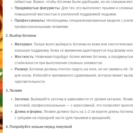
гибкостью. Важно, чтобы ботинки были удобными, но не слишком жес
Продвинутые фигуристы
: Для тех, кто выполняет прыжки и сложны
повышенной жесткостью и усиленной поддержкой лодыжки.
Профессионалы
: Необходимы специализированные модели с усил
профессиональными лезвиями.
2.
Выбор ботинок
Материал
: Лучше всего выбирать ботинки из кожи или синтетически
хорошую поддержку. Кожа со временем адаптируется под форму ноги
Жесткость
: Новичкам подойдут более мягкие ботинки, а продвинут
стабильности при выполнении сложных элементов.
Размер
: Ботинки должны плотно сидеть на ноге, но не сжимать её. О
для носка. Избегайте чрезмерного сдавливания, которое может выз
чувствительности.
3.
Лезвия
Заточка
: Выбирайте заточку в зависимости от уровня катания. Лезв
заточкой, профессиональные — с агрессивной, что позволяет выпо
Длина и форма
: Лезвие должно быть на 1-2 см короче длины ботинк
с зубцами на передней части (для прыжков и вращений).
4.
Попробуйте коньки перед покупкой