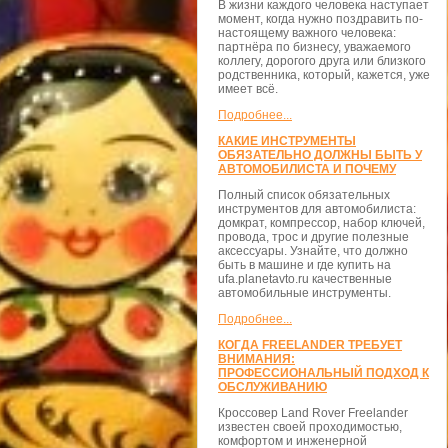
В жизни каждого человека наступает
момент, когда нужно поздравить по-
настоящему важного человека:
партнёра по бизнесу, уважаемого
коллегу, дорогого друга или близкого
родственника, который, кажется, уже
имеет всё.
Подробнее...
КАКИЕ ИНСТРУМЕНТЫ
ОБЯЗАТЕЛЬНО ДОЛЖНЫ БЫТЬ У
АВТОМОБИЛИСТА И ПОЧЕМУ
Полный список обязательных
инструментов для автомобилиста:
домкрат, компрессор, набор ключей,
провода, трос и другие полезные
аксессуары. Узнайте, что должно
быть в машине и где купить на
ufa.planetavto.ru качественные
автомобильные инструменты.
Подробнее...
КОГДА FREELANDER ТРЕБУЕТ
ВНИМАНИЯ:
ПРОФЕССИОНАЛЬНЫЙ ПОДХОД К
ОБСЛУЖИВАНИЮ
Кроссовер Land Rover Freelander
известен своей проходимостью,
комфортом и инженерной