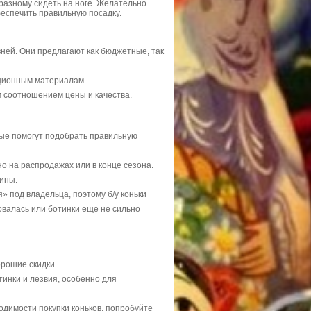
-разному сидеть на ноге. Желательно
беспечить правильную посадку.
ней. Они предлагают как бюджетные, так
ационным материалам.
 соотношением цены и качества.
рые помогут подобрать правильную
о на распродажах или в конце сезона.
ины.
я» под владельца, поэтому б/у коньки
овалась или ботинки еще не сильно
орошие скидки.
тинки и лезвия, особенно для
ходимости покупки коньков, попробуйте