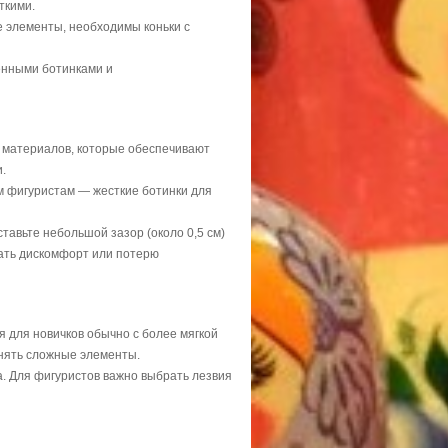
ткими.
е элементы, необходимы коньки с
енными ботинками и
х материалов, которые обеспечивают
.
ым фигуристам — жесткие ботинки для
ставьте небольшой зазор (около 0,5 см)
вать дискомфорт или потерю
ия для новичков обычно с более мягкой
лнять сложные элементы.
а. Для фигуристов важно выбрать лезвия