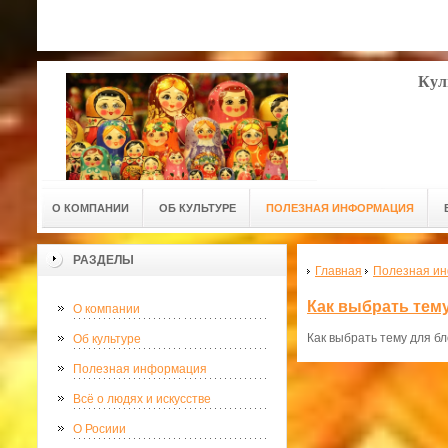
Кул
О КОМПАНИИ
ОБ КУЛЬТУРЕ
ПОЛЕЗНАЯ ИНФОРМАЦИЯ
РАЗДЕЛЫ
Главная
Полезная и
Как выбрать тему
О компании
Как выбрать тему для бл
Об культуре
Полезная информация
Всё о людях и искусстве
О Росиии