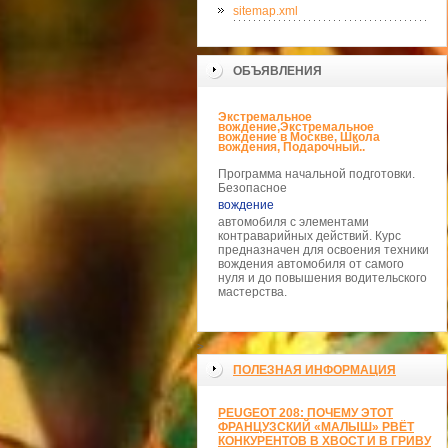
sitemap.xml
ОБЪЯВЛЕНИЯ
Экстремальное
вождение,Экстремальное
вождение в Москве, Школа
вождения, Подарочный..
Программа начальной подготовки.
Безопасное
вождение
автомобиля с элементами
контраварийных действий. Курс
предназначен для освоения техники
вождения автомобиля от самого
нуля и до повышения водительского
мастерства.
>
ПОЛЕЗНАЯ ИНФОРМАЦИЯ
PEUGEOT 208: ПОЧЕМУ ЭТОТ
ФРАНЦУЗСКИЙ «МАЛЫШ» РВЁТ
КОНКУРЕНТОВ В ХВОСТ И В ГРИВУ