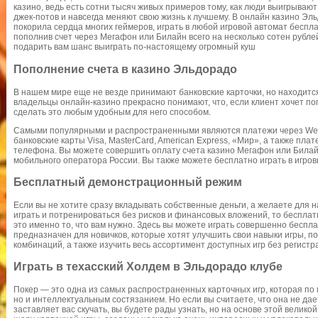
казино, ведь есть сотни тысяч живых примеров тому, как люди выигрыва
джек-потов и навсегда меняют свою жизнь к лучшему. В онлайн казино Эл
покорила сердца многих геймеров, играть в любой игровой автомат беспл
пополнив счет через Мегафон или Билайн всего на несколько сотен рубле
подарить вам шанс выиграть по-настоящему огромный куш
Пополнение счета в казино Эльдорадо
В нашем мире еще не везде принимают банковские карточки, но находитс
владельцы онлайн-казино прекрасно понимают, что, если клиент хочет по
сделать это любым удобным для него способом.
Самыми популярными и распространенными являются платежи через Webm
банковские карты Visa, MasterCard, American Express, «Мир», а также пл
телефона. Вы можете совершить оплату счета казино Мегафон или Билайн
мобильного оператора России. Вы также можете бесплатно играть в игр
Бесплатный демонстрационный режим
Если вы не хотите сразу вкладывать собственные деньги, а желаете для 
играть и потренироваться без рисков и финансовых вложений, то беспл
это именно то, что вам нужно. Здесь вы можете играть совершенно беспла
предназначен для новичков, которые хотят улучшить свои навыки игры, 
комбинаций, а также изучить весь ассортимент доступных игр без регистр
Играть в техасский Холдем в Эльдорадо клубе
Покер — это одна из самых распространенных карточных игр, которая по 
но и интеллектуальным состязанием. Но если вы считаете, что она не дае
заставляет вас скучать, вы будете рады узнать, но на основе этой велик