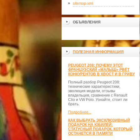
sitemap.xml
ОБЪЯВЛЕНИЯ
>
ПОЛЕЗНАЯ ИНФОРМАЦИЯ
PEUGEOT 208: ПОЧЕМУ ЭТОТ
ФРАНЦУЗСКИЙ «МАЛЫШ» РВЁТ
КОНКУРЕНТОВ В ХВОСТ И В ГРИВУ
Полный разбор Peugeot 208:
технические характеристики,
эволюция модели, отзывы
владельцев, сравнение с Renault
Clio и VW Polo. Узнайте, стоит ли
брать.
Подробнее...
КАК ВЫБРАТЬ ЭКСКЛЮЗИВНЫЙ
ПОДАРОК НА ЮБИЛЕЙ:
СТАТУСНЫЙ ПОДАРОК, КОТОРЫЙ
ОСТАНЕТСЯ В ПАМЯТИ