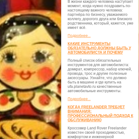
В жизни каждого человека наступает
момент, когда нужно поздравить по-
настоящему важного человека:
партнёра по бизнесу, уважаемого
коллегу, дорогого друга или близкого
родственника, который, кажется, уже
имеет всё.
Подробнее...
КАКИЕ ИНСТРУМЕНТЫ
ОБЯЗАТЕЛЬНО ДОЛЖНЫ БЫТЬ У
АВТОМОБИЛИСТА И ПОЧЕМУ
Полный список обязательных
инструментов для автомобилиста:
домкрат, компрессор, набор ключей,
провода, трос и другие полезные
аксессуары. Узнайте, что должно
быть в машине и где купить на
ufa.planetavto.ru качественные
автомобильные инструменты.
Подробнее...
КОГДА FREELANDER ТРЕБУЕТ
ВНИМАНИЯ:
ПРОФЕССИОНАЛЬНЫЙ ПОДХОД К
ОБСЛУЖИВАНИЮ
Кроссовер Land Rover Freelander
известен своей проходимостью,
комфортом и инженерной