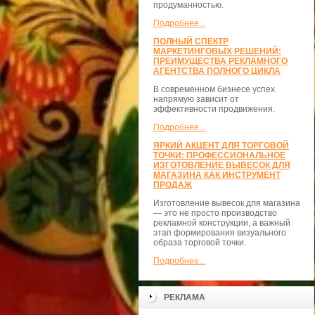
продуманностью.
Подробнее...
ПОЛНЫЙ СПЕКТР
МАРКЕТИНГОВЫХ РЕШЕНИЙ:
ПРЕИМУЩЕСТВА РЕКЛАМНОГО
АГЕНТСТВА ПОЛНОГО ЦИКЛА
В современном бизнесе успех
напрямую зависит от
эффективности продвижения.
Подробнее...
ЯРКИЙ АКЦЕНТ ДЛЯ ТОРГОВОЙ
ТОЧКИ: ПРОФЕССИОНАЛЬНОЕ
ИЗГОТОВЛЕНИЕ ВЫВЕСОК ДЛЯ
МАГАЗИНА КАК ИНСТРУМЕНТ
ПРОДАЖ
Изготовление вывесок для магазина
— это не просто производство
рекламной конструкции, а важный
этап формирования визуального
образа торговой точки.
Подробнее...
РЕКЛАМА