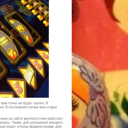
вам точно не будет скучно. В
ьги. В последнем случае ваш отдых
олько на сайте круглосуточно работает
опрос. Также, для улучшения игрового
льно будут учтены модераторами. Для