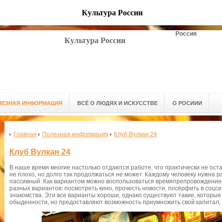
Культура России
Россия
Культура России
ЛЕЗНАЯ ИНФОРМАЦИЯ
ВСЁ О ЛЮДЯХ И ИСКУССТВЕ
О РОСИИИ
Главная
Полезная информация
Клуб Вулкан 24
Клуб Вулкан 24
В наше время многие настолько отдаются работе, что практически не оста
не плохо, но долго так продолжаться не может. Каждому человеку нужна ра
пассивный. Как вариантом можно воспользоваться времяпрепровождением
разных вариантов: посмотреть кино, прочесть новости, посёрфить в соцсе
знакомства. Эти все варианты хороши, однако существуют такие, которые 
обыденности, но предоставляют возможность приумножить свой капитал, т