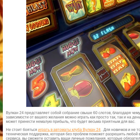
Вулкан 24 представляет собой собрание свыше 60 слотов, благодаря чему 
зависимости от вашего желания можно играть как просто так, так и на ден
может принести немалую прибыль, что будет весьма приятным для вас.
Не стоит бояться
играть в автоматы клуба Вулкан 24
. Для новичков и не т
техническая поддержка, которая без проблем поможет разрешить любой в
сервиса, вы сможете оставить ваши личные пожелания, которые обязате