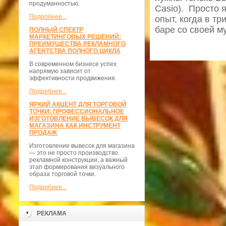
продуманностью.
Casio). Просто 
Подробнее...
опыт, когда в тр
баре со своей м
ПОЛНЫЙ СПЕКТР
МАРКЕТИНГОВЫХ РЕШЕНИЙ:
ПРЕИМУЩЕСТВА РЕКЛАМНОГО
АГЕНТСТВА ПОЛНОГО ЦИКЛА
В современном бизнесе успех
напрямую зависит от
эффективности продвижения.
Подробнее...
ЯРКИЙ АКЦЕНТ ДЛЯ ТОРГОВОЙ
ТОЧКИ: ПРОФЕССИОНАЛЬНОЕ
ИЗГОТОВЛЕНИЕ ВЫВЕСОК ДЛЯ
МАГАЗИНА КАК ИНСТРУМЕНТ
ПРОДАЖ
Изготовление вывесок для магазина
— это не просто производство
рекламной конструкции, а важный
этап формирования визуального
образа торговой точки.
Подробнее...
РЕКЛАМА