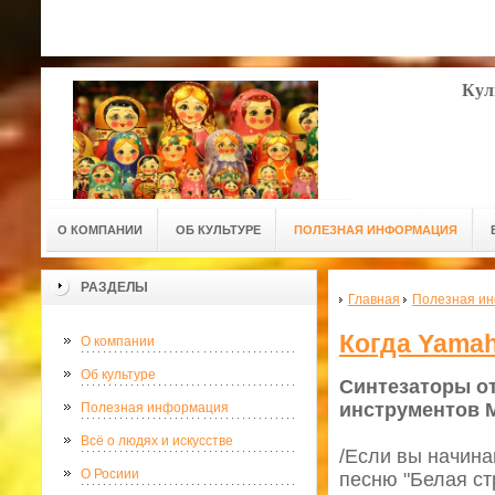
Кул
О КОМПАНИИ
ОБ КУЛЬТУРЕ
ПОЛЕЗНАЯ ИНФОРМАЦИЯ
РАЗДЕЛЫ
Главная
Полезная и
Когда Yamah
О компании
Об культуре
Синтезаторы от
инструментов 
Полезная информация
Всё о людях и искусстве
/Если вы начина
О Росиии
песню "Белая ст