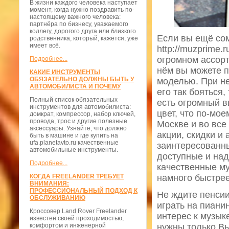
В жизни каждого человека наступает
момент, когда нужно поздравить по-
настоящему важного человека:
партнёра по бизнесу, уважаемого
коллегу, дорогого друга или близкого
Если вы ещё сом
родственника, который, кажется, уже
имеет всё.
http://muzprime.
огромном ассорт
Подробнее...
нём вы можете п
КАКИЕ ИНСТРУМЕНТЫ
ОБЯЗАТЕЛЬНО ДОЛЖНЫ БЫТЬ У
моделью. При не
АВТОМОБИЛИСТА И ПОЧЕМУ
его так бояться,
Полный список обязательных
есть огромный в
инструментов для автомобилиста:
цвет, что по-мо
домкрат, компрессор, набор ключей,
провода, трос и другие полезные
Москве и во все
аксессуары. Узнайте, что должно
акции, скидки и
быть в машине и где купить на
ufa.planetavto.ru качественные
заинтересованны
автомобильные инструменты.
доступные и над
Подробнее...
качественные му
КОГДА FREELANDER ТРЕБУЕТ
намного быстрее
ВНИМАНИЯ:
ПРОФЕССИОНАЛЬНЫЙ ПОДХОД К
Не ждите пенсии
ОБСЛУЖИВАНИЮ
играть на пиани
Кроссовер Land Rover Freelander
интерес к музык
известен своей проходимостью,
комфортом и инженерной
нужны только Вы,