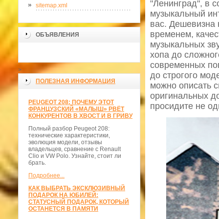
"Ленинград", в с
sitemap.xml
музыкальный инт
вас. Дешевизна 
временем, качес
ОБЪЯВЛЕНИЯ
музыкальных зву
хопа до сложног
современных поп
>
до строгого мод
ПОЛЕЗНАЯ ИНФОРМАЦИЯ
можно описать с
оригинальных д
PEUGEOT 208: ПОЧЕМУ ЭТОТ
просидите не о
ФРАНЦУЗСКИЙ «МАЛЫШ» РВЁТ
КОНКУРЕНТОВ В ХВОСТ И В ГРИВУ
Полный разбор Peugeot 208:
технические характеристики,
эволюция модели, отзывы
владельцев, сравнение с Renault
Clio и VW Polo. Узнайте, стоит ли
брать.
Подробнее...
КАК ВЫБРАТЬ ЭКСКЛЮЗИВНЫЙ
ПОДАРОК НА ЮБИЛЕЙ:
СТАТУСНЫЙ ПОДАРОК, КОТОРЫЙ
ОСТАНЕТСЯ В ПАМЯТИ