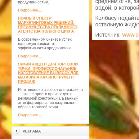
среднем огне, з
продуманностью.
водой, в которой
Подробнее...
Колбасу подайте
ПОЛНЫЙ СПЕКТР
МАРКЕТИНГОВЫХ РЕШЕНИЙ:
остальную жидко
ПРЕИМУЩЕСТВА РЕКЛАМНОГО
АГЕНТСТВА ПОЛНОГО ЦИКЛА
Источник:
www.co
В современном бизнесе успех
напрямую зависит от
эффективности продвижения.
Подробнее...
ЯРКИЙ АКЦЕНТ ДЛЯ ТОРГОВОЙ
ТОЧКИ: ПРОФЕССИОНАЛЬНОЕ
ИЗГОТОВЛЕНИЕ ВЫВЕСОК ДЛЯ
МАГАЗИНА КАК ИНСТРУМЕНТ
ПРОДАЖ
Изготовление вывесок для магазина
— это не просто производство
рекламной конструкции, а важный
этап формирования визуального
образа торговой точки.
Подробнее...
РЕКЛАМА