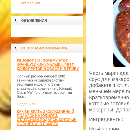
sitemap.xml
ОБЪЯВЛЕНИЯ
>
ПОЛЕЗНАЯ ИНФОРМАЦИЯ
PEUGEOT 208: ПОЧЕМУ ЭТОТ
ФРАНЦУЗСКИЙ «МАЛЫШ» РВЁТ
КОНКУРЕНТОВ В ХВОСТ И В ГРИВУ
Часть маринада 
Полный разбор Peugeot 208:
соус для макаро
технические характеристики,
эволюция модели, отзывы
добавьте 1 ст. л
владельцев, сравнение с Renault
меньшей мере по
Clio и VW Polo. Узнайте, стоит ли
брать.
Кратковременно 
которые готовил
Подробнее...
макароны. Допо
КАК ВЫБРАТЬ ЭКСКЛЮЗИВНЫЙ
ПОДАРОК НА ЮБИЛЕЙ:
Ингредиенты:
СТАТУСНЫЙ ПОДАРОК, КОТОРЫЙ
ОСТАНЕТСЯ В ПАМЯТИ
На 4 порции: