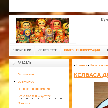
Кул
О КОМПАНИИ
ОБ КУЛЬТУРЕ
ПОЛЕЗНАЯ ИНФОРМАЦИЯ
РАЗДЕЛЫ
Главная
Полезная и
КОЛБАСА Д
О компании
Об культуре
Полезная информация
Всё о людях и искусстве
О Росиии