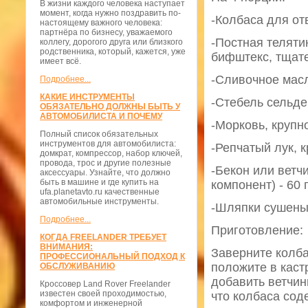
В жизни каждого человека наступает
момент, когда нужно поздравить по-
-Колбаса для отв
настоящему важного человека:
партнёра по бизнесу, уважаемого
-Постная теляти
коллегу, дорогого друга или близкого
родственника, который, кажется, уже
бифштекс, тщател
имеет всё.
-Сливочное масло
Подробнее...
КАКИЕ ИНСТРУМЕНТЫ
-Стебель сельдер
ОБЯЗАТЕЛЬНО ДОЛЖНЫ БЫТЬ У
АВТОМОБИЛИСТА И ПОЧЕМУ
-Морковь, крупно
Полный список обязательных
инструментов для автомобилиста:
-Репчатый лук, к
домкрат, компрессор, набор ключей,
провода, трос и другие полезные
-Бекон или ветч
аксессуары. Узнайте, что должно
быть в машине и где купить на
компонент) - 60 г
ufa.planetavto.ru качественные
автомобильные инструменты.
-Шляпки сушеных
Подробнее...
Приготовление:
КОГДА FREELANDER ТРЕБУЕТ
ВНИМАНИЯ:
Заверните колба
ПРОФЕССИОНАЛЬНЫЙ ПОДХОД К
положите в каст
ОБСЛУЖИВАНИЮ
добавить ветчин
Кроссовер Land Rover Freelander
известен своей проходимостью,
что колбаса сод
комфортом и инженерной