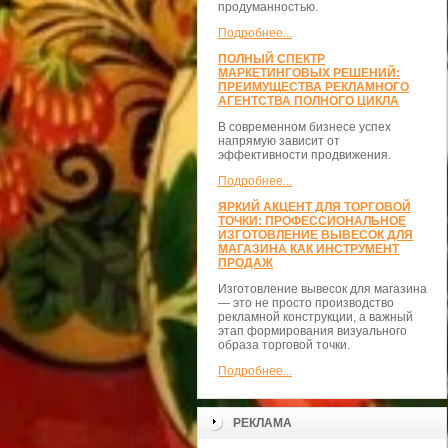
продуманностью.
Подробнее...
ПОЛНЫЙ СПЕКТР
МАРКЕТИНГОВЫХ РЕШЕНИЙ:
ПРЕИМУЩЕСТВА РЕКЛАМНОГО
АГЕНТСТВА ПОЛНОГО ЦИКЛА
В современном бизнесе успех
напрямую зависит от
эффективности продвижения.
Подробнее...
ЯРКИЙ АКЦЕНТ ДЛЯ ТОРГОВОЙ
ТОЧКИ: ПРОФЕССИОНАЛЬНОЕ
ИЗГОТОВЛЕНИЕ ВЫВЕСОК ДЛЯ
МАГАЗИНА КАК ИНСТРУМЕНТ
ПРОДАЖ
Изготовление вывесок для магазина
— это не просто производство
рекламной конструкции, а важный
этап формирования визуального
образа торговой точки.
Подробнее...
РЕКЛАМА