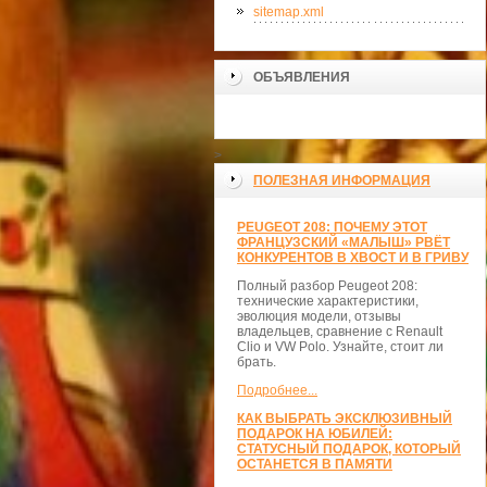
sitemap.xml
ОБЪЯВЛЕНИЯ
>
ПОЛЕЗНАЯ ИНФОРМАЦИЯ
PEUGEOT 208: ПОЧЕМУ ЭТОТ
ФРАНЦУЗСКИЙ «МАЛЫШ» РВЁТ
КОНКУРЕНТОВ В ХВОСТ И В ГРИВУ
Полный разбор Peugeot 208:
технические характеристики,
эволюция модели, отзывы
владельцев, сравнение с Renault
Clio и VW Polo. Узнайте, стоит ли
брать.
Подробнее...
КАК ВЫБРАТЬ ЭКСКЛЮЗИВНЫЙ
ПОДАРОК НА ЮБИЛЕЙ:
СТАТУСНЫЙ ПОДАРОК, КОТОРЫЙ
ОСТАНЕТСЯ В ПАМЯТИ