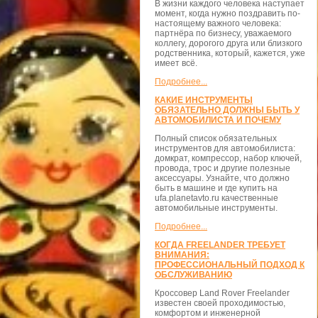
В жизни каждого человека наступает
момент, когда нужно поздравить по-
настоящему важного человека:
партнёра по бизнесу, уважаемого
коллегу, дорогого друга или близкого
родственника, который, кажется, уже
имеет всё.
Подробнее...
КАКИЕ ИНСТРУМЕНТЫ
ОБЯЗАТЕЛЬНО ДОЛЖНЫ БЫТЬ У
АВТОМОБИЛИСТА И ПОЧЕМУ
Полный список обязательных
инструментов для автомобилиста:
домкрат, компрессор, набор ключей,
провода, трос и другие полезные
аксессуары. Узнайте, что должно
быть в машине и где купить на
ufa.planetavto.ru качественные
автомобильные инструменты.
Подробнее...
КОГДА FREELANDER ТРЕБУЕТ
ВНИМАНИЯ:
ПРОФЕССИОНАЛЬНЫЙ ПОДХОД К
ОБСЛУЖИВАНИЮ
Кроссовер Land Rover Freelander
известен своей проходимостью,
комфортом и инженерной