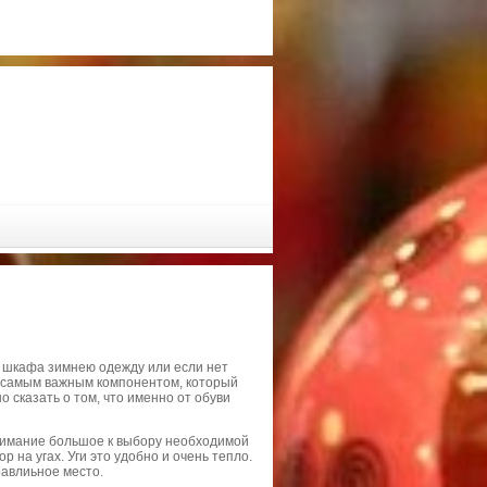
з шкафа зимнею одежду или если нет
ки самым важным компонентом, который
 сказать о том, что именно от обуви
нимание большое к выбору необходимой
на угах. Уги это удобно и очень тепло.
равлиьное место.