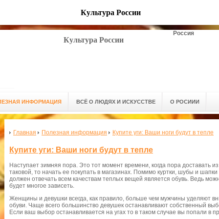
Культура России
Россия
Культура России
ЛЕЗНАЯ ИНФОРМАЦИЯ
ВСЁ О ЛЮДЯХ И ИСКУССТВЕ
О РОСИИИ
Главная
Полезная информация
Купите уги: Ваши ноги будут в тепле
Купите уги: Ваши ноги будут в тепле
Наступает зимняя пора. Это тот момент времени, когда пора доставать и
таковой, то начать ее покупать в магазинах. Помимо куртки, шубы и шап
должен отвечать всем качествам теплых вещей является обувь. Ведь можно
будет многое зависеть.
Женщины и девушки всегда, как правило, больше чем мужчины уделяют в
обуви. Чаще всего большинство девушек останавливают собственный выбор 
Если ваш выбор останавливается на угах то в таком случае вы попали в п