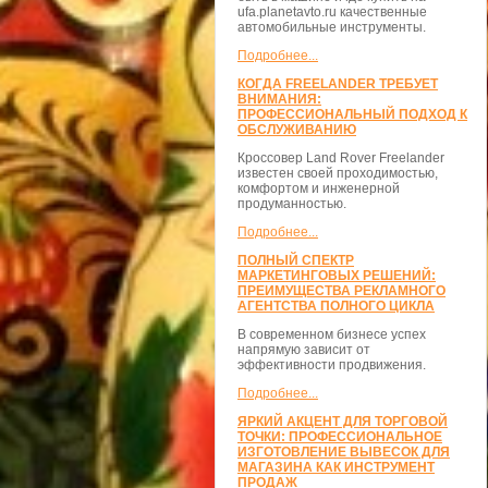
ufa.planetavto.ru качественные
автомобильные инструменты.
Подробнее...
КОГДА FREELANDER ТРЕБУЕТ
ВНИМАНИЯ:
ПРОФЕССИОНАЛЬНЫЙ ПОДХОД К
ОБСЛУЖИВАНИЮ
Кроссовер Land Rover Freelander
известен своей проходимостью,
комфортом и инженерной
продуманностью.
Подробнее...
ПОЛНЫЙ СПЕКТР
МАРКЕТИНГОВЫХ РЕШЕНИЙ:
ПРЕИМУЩЕСТВА РЕКЛАМНОГО
АГЕНТСТВА ПОЛНОГО ЦИКЛА
В современном бизнесе успех
напрямую зависит от
эффективности продвижения.
Подробнее...
ЯРКИЙ АКЦЕНТ ДЛЯ ТОРГОВОЙ
ТОЧКИ: ПРОФЕССИОНАЛЬНОЕ
ИЗГОТОВЛЕНИЕ ВЫВЕСОК ДЛЯ
МАГАЗИНА КАК ИНСТРУМЕНТ
ПРОДАЖ