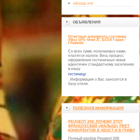
sitemap.xml
ОБЪЯВЛЕНИЯ
Отчетные документы гостиниц
Уфы 10% чеки 3Г, БО18 Гаран -
Главная
Со всех сумм, получаемых нами,
платятся налоги. Весь процесс
оформления гостиничных чеков
идентичен стандартному заселению
в нашу
гостиницу
. Информация о Вас заносится в
базу отеля.
>
ПОЛЕЗНАЯ ИНФОРМАЦИЯ
PEUGEOT 208: ПОЧЕМУ ЭТОТ
ФРАНЦУЗСКИЙ «МАЛЫШ» РВЁТ
КОНКУРЕНТОВ В ХВОСТ И В ГРИВУ
Полный разбор Peugeot 208: