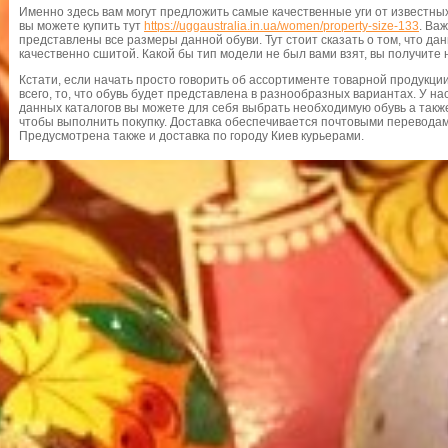
Именно здесь вам могут предложить самые качественные уги от известн
вы можете купить тут
https://uggaustralia.in.ua/women/property-size-133
. Ва
представлены все размеры данной обуви. Тут стоит сказать о том, что да
качественно сшитой. Какой бы тип модели не был вами взят, вы получите 
Кстати, если начать просто говорить об ассортименте товарной продукции
всего, то, что обувь будет представлена в разнообразных вариантах. У на
данных каталогов вы можете для себя выбрать необходимую обувь а такж
чтобы выполнить покупку. Доставка обеспечивается почтовыми переводам
Предусмотрена также и доставка по городу Киев курьерами.