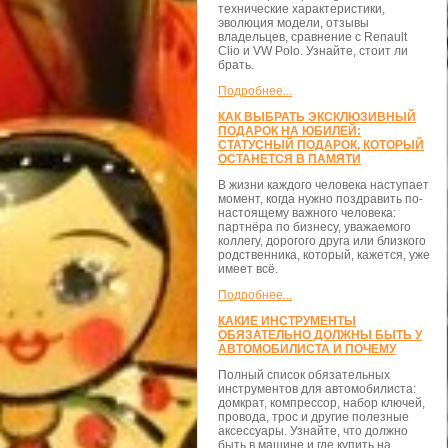
технические характеристики,
эволюция модели, отзывы
владельцев, сравнение с Renault
Clio и VW Polo. Узнайте, стоит ли
брать.
Подробнее...
КАК ВЫБРАТЬ ЭКСКЛЮЗИВНЫЙ
ПОДАРОК НА ЮБИЛЕЙ:
СТАТУСНЫЙ ПОДАРОК, КОТОРЫЙ
ОСТАНЕТСЯ В ПАМЯТИ
В жизни каждого человека наступает
момент, когда нужно поздравить по-
настоящему важного человека:
партнёра по бизнесу, уважаемого
коллегу, дорогого друга или близкого
родственника, который, кажется, уже
имеет всё.
Подробнее...
КАКИЕ ИНСТРУМЕНТЫ
ОБЯЗАТЕЛЬНО ДОЛЖНЫ БЫТЬ У
АВТОМОБИЛИСТА И ПОЧЕМУ
Полный список обязательных
инструментов для автомобилиста:
домкрат, компрессор, набор ключей,
провода, трос и другие полезные
аксессуары. Узнайте, что должно
быть в машине и где купить на