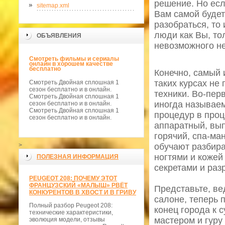
решение. Но есл
sitemap.xml
Вам самой будет
разобраться, то 
люди как Вы, тол
ОБЪЯВЛЕНИЯ
невозможного не
Смотреть фильмы и сериалы
онлайн в хорошем качестве
бесплатно
Конечно, самый 
таких курсах не 
Смотреть Двойная сплошная 1
сезон бесплатно и в онлайн.
техники. Во-пер
Смотреть Двойная сплошная 1
иногда называе
сезон бесплатно и в онлайн.
Смотреть Двойная сплошная 1
процедур в проц
сезон бесплатно и в онлайн.
аппаратный, вы
горячий, спа-ма
>
обучают разбира
ногтями и кожей
ПОЛЕЗНАЯ ИНФОРМАЦИЯ
секретами и раз
PEUGEOT 208: ПОЧЕМУ ЭТОТ
ФРАНЦУЗСКИЙ «МАЛЫШ» РВЁТ
Представьте, ве
КОНКУРЕНТОВ В ХВОСТ И В ГРИВУ
салоне, теперь 
Полный разбор Peugeot 208:
конец города к 
технические характеристики,
мастером и гуру
эволюция модели, отзывы