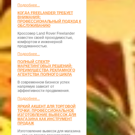
Подробнее...
КОГДА FREELANDER ТРЕБУЕТ
ВНИМАНИЯ:
ПРОФЕССИОНАЛЬНЫЙ ПОДХОД К
ОБСЛУЖИВАНИЮ
Кроссовер Land Rover Freelander
известен своей проходимостью,
комфортом и инженерной
продуманностью.
Подробнее...
ПОЛНЫЙ СПЕКТР
МАРКЕТИНГОВЫХ РЕШЕНИЙ:
ПРЕИМУЩЕСТВА РЕКЛАМНОГО
АГЕНТСТВА ПОЛНОГО ЦИКЛА
В современном бизнесе успех
напрямую зависит от
эффективности продвижения.
Подробнее...
ЯРКИЙ АКЦЕНТ ДЛЯ ТОРГОВОЙ
ТОЧКИ: ПРОФЕССИОНАЛЬНОЕ
ИЗГОТОВЛЕНИЕ ВЫВЕСОК ДЛЯ
МАГАЗИНА КАК ИНСТРУМЕНТ
ПРОДАЖ
Изготовление вывесок для магазина