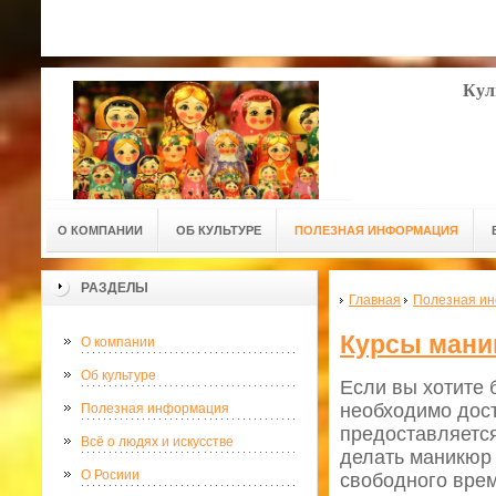
Кул
О КОМПАНИИ
ОБ КУЛЬТУРЕ
ПОЛЕЗНАЯ ИНФОРМАЦИЯ
РАЗДЕЛЫ
Главная
Полезная и
Курсы мани
О компании
Об культуре
Если вы хотите 
необходимо дост
Полезная информация
предоставляется
Всё о людях и искусстве
делать маникюр 
О Росиии
свободного врем