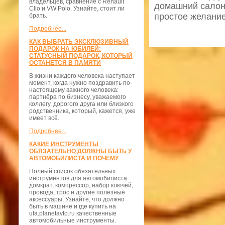
владельцев, сравнение с Renault
домашний салон 
Clio и VW Polo. Узнайте, стоит ли
простое желание
брать.
Подробнее...
КАК ВЫБРАТЬ ЭКСКЛЮЗИВНЫЙ
ПОДАРОК НА ЮБИЛЕЙ:
СТАТУСНЫЙ ПОДАРОК, КОТОРЫЙ
ОСТАНЕТСЯ В ПАМЯТИ
В жизни каждого человека наступает
момент, когда нужно поздравить по-
настоящему важного человека:
партнёра по бизнесу, уважаемого
коллегу, дорогого друга или близкого
родственника, который, кажется, уже
имеет всё.
Подробнее...
КАКИЕ ИНСТРУМЕНТЫ
ОБЯЗАТЕЛЬНО ДОЛЖНЫ БЫТЬ У
АВТОМОБИЛИСТА И ПОЧЕМУ
Полный список обязательных
инструментов для автомобилиста:
домкрат, компрессор, набор ключей,
провода, трос и другие полезные
аксессуары. Узнайте, что должно
быть в машине и где купить на
ufa.planetavto.ru качественные
автомобильные инструменты.