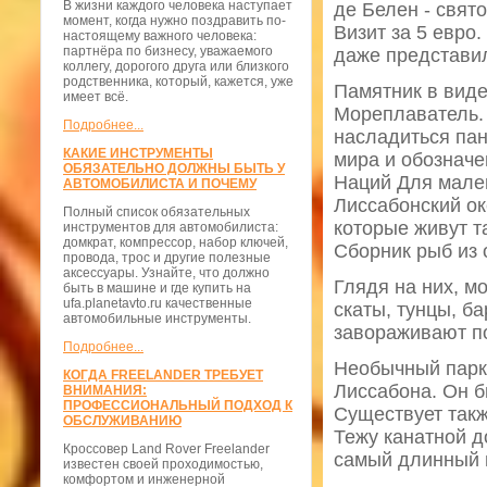
В жизни каждого человека наступает
де Белен - свят
момент, когда нужно поздравить по-
Визит за 5 евро
настоящему важного человека:
партнёра по бизнесу, уважаемого
даже представил
коллегу, дорогого друга или близкого
родственника, который, кажется, уже
Памятник в виде
имеет всё.
Мореплаватель. 
Подробнее...
насладиться пан
КАКИЕ ИНСТРУМЕНТЫ
мира и обозначе
ОБЯЗАТЕЛЬНО ДОЛЖНЫ БЫТЬ У
Наций Для мале
АВТОМОБИЛИСТА И ПОЧЕМУ
Лиссабонский о
Полный список обязательных
которые живут т
инструментов для автомобилиста:
домкрат, компрессор, набор ключей,
Сборник рыб из 
провода, трос и другие полезные
аксессуары. Узнайте, что должно
Глядя на них, м
быть в машине и где купить на
ufa.planetavto.ru качественные
скаты, тунцы, б
автомобильные инструменты.
завораживают по
Подробнее...
Необычный парк 
КОГДА FREELANDER ТРЕБУЕТ
Лиссабона. Он б
ВНИМАНИЯ:
ПРОФЕССИОНАЛЬНЫЙ ПОДХОД К
Существует такж
ОБСЛУЖИВАНИЮ
Тежу канатной д
Кроссовер Land Rover Freelander
самый длинный 
известен своей проходимостью,
комфортом и инженерной