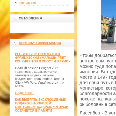
sitemap.xml
ОБЪЯВЛЕНИЯ
>
ПОЛЕЗНАЯ ИНФОРМАЦИЯ
PEUGEOT 208: ПОЧЕМУ ЭТОТ
Чтобы добраться
ФРАНЦУЗСКИЙ «МАЛЫШ» РВЁТ
центре вам нужн
КОНКУРЕНТОВ В ХВОСТ И В ГРИВУ
можно туда попа
Полный разбор Peugeot 208:
империи. Вот гд
технические характеристики,
эволюция модели, отзывы
месте в 1497 го
владельцев, сравнение с Renault
для себя путь в
Clio и VW Polo. Узнайте, стоит ли
брать.
монастыре, кото
благодарности 
Подробнее...
похоже на тканы
КАК ВЫБРАТЬ ЭКСКЛЮЗИВНЫЙ
ПОДАРОК НА ЮБИЛЕЙ:
рыболовные сети
СТАТУСНЫЙ ПОДАРОК, КОТОРЫЙ
ОСТАНЕТСЯ В ПАМЯТИ
Лиссабон - В ус