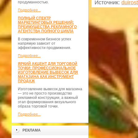
Источник:
duiros
продуманностью.
Подробнее...
ПОЛНЫЙ СПЕКТР
МАРКЕТИНГОВЫХ РЕШЕНИЙ:
ПРЕИМУЩЕСТВА РЕКЛАМНОГО
АГЕНТСТВА ПОЛНОГО ЦИКЛА
В современном бизнесе успех
напрямую зависит от
эффективности продвижения.
Подробнее...
ЯРКИЙ АКЦЕНТ ДЛЯ ТОРГОВОЙ
ТОЧКИ: ПРОФЕССИОНАЛЬНОЕ
ИЗГОТОВЛЕНИЕ ВЫВЕСОК ДЛЯ
МАГАЗИНА КАК ИНСТРУМЕНТ
ПРОДАЖ
Изготовление вывесок для магазина
— это не просто производство
рекламной конструкции, а важный
этап формирования визуального
образа торговой точки.
Подробнее...
РЕКЛАМА