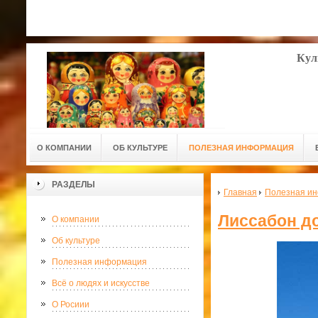
Кул
О КОМПАНИИ
ОБ КУЛЬТУРЕ
ПОЛЕЗНАЯ ИНФОРМАЦИЯ
РАЗДЕЛЫ
Главная
Полезная и
Лиссабон д
О компании
Об культуре
Полезная информация
Всё о людях и искусстве
О Росиии