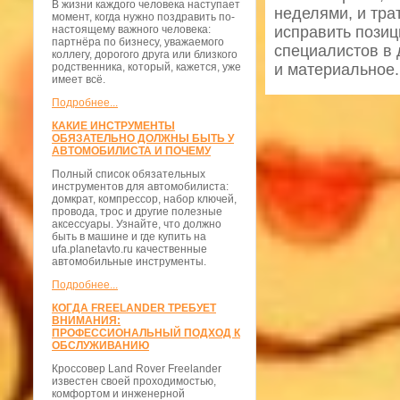
В жизни каждого человека наступает
неделями, и тра
момент, когда нужно поздравить по-
настоящему важного человека:
исправить позиц
партнёра по бизнесу, уважаемого
специалистов в 
коллегу, дорогого друга или близкого
родственника, который, кажется, уже
и материальное.
имеет всё.
Подробнее...
КАКИЕ ИНСТРУМЕНТЫ
ОБЯЗАТЕЛЬНО ДОЛЖНЫ БЫТЬ У
АВТОМОБИЛИСТА И ПОЧЕМУ
Полный список обязательных
инструментов для автомобилиста:
домкрат, компрессор, набор ключей,
провода, трос и другие полезные
аксессуары. Узнайте, что должно
быть в машине и где купить на
ufa.planetavto.ru качественные
автомобильные инструменты.
Подробнее...
КОГДА FREELANDER ТРЕБУЕТ
ВНИМАНИЯ:
ПРОФЕССИОНАЛЬНЫЙ ПОДХОД К
ОБСЛУЖИВАНИЮ
Кроссовер Land Rover Freelander
известен своей проходимостью,
комфортом и инженерной