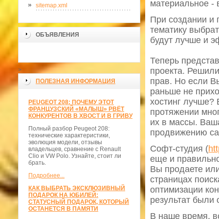
материальное - 
sitemap.xml
При создании и 
тематику выбрать
ОБЪЯВЛЕНИЯ
будут лучше и э
Теперь представ
проекта. Решили
>
прав. Но если В
ПОЛЕЗНАЯ ИНФОРМАЦИЯ
раньше не прихо
хостинг лучше? 
PEUGEOT 208: ПОЧЕМУ ЭТОТ
ФРАНЦУЗСКИЙ «МАЛЫШ» РВЁТ
протяжении мног
КОНКУРЕНТОВ В ХВОСТ И В ГРИВУ
их в массы. Ваш
Полный разбор Peugeot 208:
продвижению сай
технические характеристики,
эволюция модели, отзывы
Софт-студия (
ht
владельцев, сравнение с Renault
Clio и VW Polo. Узнайте, стоит ли
еще и правильно
брать.
Вы продаете или
Подробнее...
страницах поиск
КАК ВЫБРАТЬ ЭКСКЛЮЗИВНЫЙ
оптимизации кон
ПОДАРОК НА ЮБИЛЕЙ:
результат были 
СТАТУСНЫЙ ПОДАРОК, КОТОРЫЙ
ОСТАНЕТСЯ В ПАМЯТИ
В наше время, в