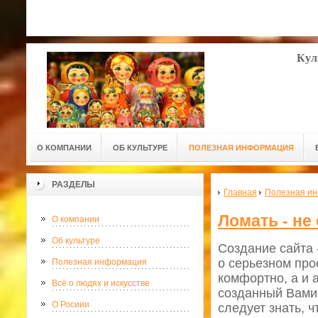
Кул
О КОМПАНИИ
ОБ КУЛЬТУРЕ
ПОЛЕЗНАЯ ИНФОРМАЦИЯ
РАЗДЕЛЫ
Главная
Полезная и
Ломать - не
О компании
Об культуре
Создание сайта 
о серьезном про
Полезная информация
комфортно, а и 
Всё о людях и искусстве
созданный Вами 
О Росиии
следует знать, 