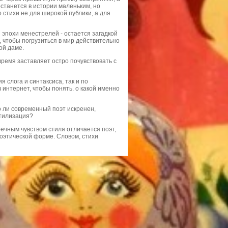
останется в истории маленьким, но
стихи не для широкой публики, а для
эпохи менестрелей - остается загадкой
, чтобы погрузиться в мир действительно
ной даме.
время заставляет остро почувствовать с
я слога и синтаксиса, так и по
 интернет, чтобы понять. о какой именно
 ли современный поэт искренен,
стилизация?
речным чувством стиля отличается поэт,
оэтической форме. Словом, стихи