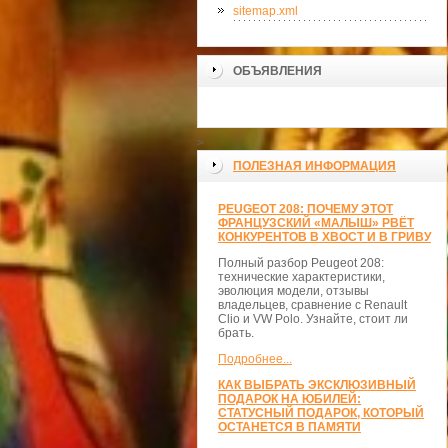
sitemap.xml
ОБЪЯВЛЕНИЯ
>
ПОЛЕЗНАЯ ИНФОРМАЦИЯ
PEUGEOT 208: ПОЧЕМУ ЭТОТ
ФРАНЦУЗСКИЙ «МАЛЫШ» РВЁТ
КОНКУРЕНТОВ В ХВОСТ И В ГРИВУ
Полный разбор Peugeot 208:
технические характеристики,
эволюция модели, отзывы
владельцев, сравнение с Renault
Clio и VW Polo. Узнайте, стоит ли
брать.
Подробнее...
КАК ВЫБРАТЬ ЭКСКЛЮЗИВНЫЙ
ПОДАРОК НА ЮБИЛЕЙ:
СТАТУСНЫЙ ПОДАРОК, КОТОРЫЙ
ОСТАНЕТСЯ В ПАМЯТИ