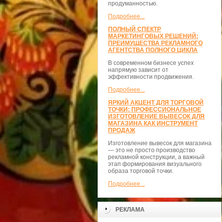
продуманностью.
Подробнее...
ПОЛНЫЙ СПЕКТР
МАРКЕТИНГОВЫХ РЕШЕНИЙ:
ПРЕИМУЩЕСТВА РЕКЛАМНОГО
АГЕНТСТВА ПОЛНОГО ЦИКЛА
В современном бизнесе успех
напрямую зависит от
эффективности продвижения.
Подробнее...
ЯРКИЙ АКЦЕНТ ДЛЯ ТОРГОВОЙ
ТОЧКИ: ПРОФЕССИОНАЛЬНОЕ
ИЗГОТОВЛЕНИЕ ВЫВЕСОК ДЛЯ
МАГАЗИНА КАК ИНСТРУМЕНТ
ПРОДАЖ
Изготовление вывесок для магазина
— это не просто производство
рекламной конструкции, а важный
этап формирования визуального
образа торговой точки.
Подробнее...
РЕКЛАМА