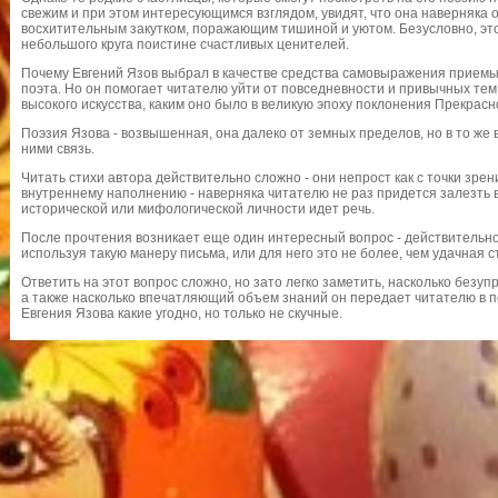
свежим и при этом интересующимся взглядом, увидят, что она наверняка 
восхитительным закутком, поражающим тишиной и уютом. Безусловно, это 
небольшого круга поистине счастливых ценителей.
Почему Евгений Язов выбрал в качестве средства самовыражения приемы 
поэта. Но он помогает читателю уйти от повседневности и привычных тем
высокого искусства, каким оно было в великую эпоху поклонения Прекрас
Поэзия
Язова
- возвышенная, она далеко от земных пределов, но в то же 
ними связь.
Читать стихи автора действительно сложно - они непрост как с точки зрени
внутреннему наполнению - наверняка читателю не раз придется залезть в
исторической или мифологической личности идет речь.
После прочтения возникает еще один интересный вопрос - действительно
используя такую манеру письма, или для него это не более, чем удачная 
Ответить на этот вопрос сложно, но зато легко заметить, насколько безуп
а также насколько впечатляющий объем знаний он передает читателю в п
Евгения
Язова
какие угодно, но только не скучные.