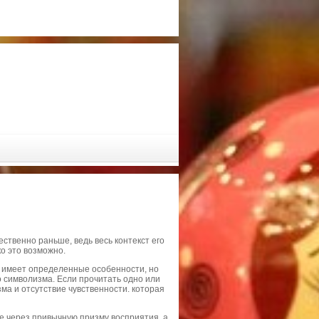
ественно раньше, ведь весь контекст его
о это возможно.
 имеет определенные особенности, но
о символизма. Если прочитать одно или
зма и отсутствие чувственности. которая
не через привычную призму восприятия, а