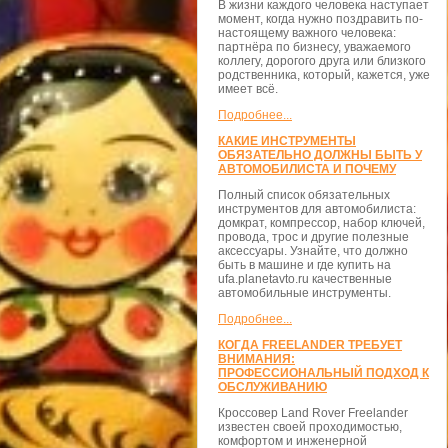
В жизни каждого человека наступает
момент, когда нужно поздравить по-
настоящему важного человека:
партнёра по бизнесу, уважаемого
коллегу, дорогого друга или близкого
родственника, который, кажется, уже
имеет всё.
Подробнее...
КАКИЕ ИНСТРУМЕНТЫ
ОБЯЗАТЕЛЬНО ДОЛЖНЫ БЫТЬ У
АВТОМОБИЛИСТА И ПОЧЕМУ
Полный список обязательных
инструментов для автомобилиста:
домкрат, компрессор, набор ключей,
провода, трос и другие полезные
аксессуары. Узнайте, что должно
быть в машине и где купить на
ufa.planetavto.ru качественные
автомобильные инструменты.
Подробнее...
КОГДА FREELANDER ТРЕБУЕТ
ВНИМАНИЯ:
ПРОФЕССИОНАЛЬНЫЙ ПОДХОД К
ОБСЛУЖИВАНИЮ
Кроссовер Land Rover Freelander
известен своей проходимостью,
комфортом и инженерной