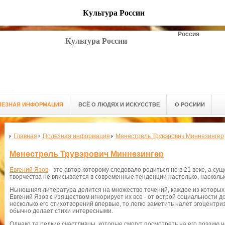
Культура России
Россия
Культура России
ЛЕЗНАЯ ИНФОРМАЦИЯ
ВСЁ О ЛЮДЯХ И ИСКУССТВЕ
О РОСИИИ
Главная
Полезная информация
Менестрель Трувэрович Миннезингер
Менестрель Трувэрович Миннезингер
Евгений Язов
- это автор которому следовало родиться не в 21 веке, а сущ
творчества не вписывается в современные тенденции настолько, наскольк
Нынешняя литература делится на множество течений, каждое из которых
Евгений Язов с изяществом игнорирует их все - от острой социальности д
несколько его стихотворений впервые, то легко заметить налет эгоцентри
обычно делает стихи интересными.
Однако те редкие счастливцы, которые смогут посмотреть на его поэзию 