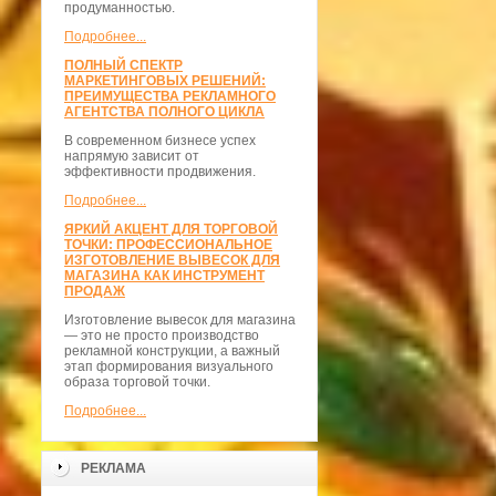
продуманностью.
Подробнее...
ПОЛНЫЙ СПЕКТР
МАРКЕТИНГОВЫХ РЕШЕНИЙ:
ПРЕИМУЩЕСТВА РЕКЛАМНОГО
АГЕНТСТВА ПОЛНОГО ЦИКЛА
В современном бизнесе успех
напрямую зависит от
эффективности продвижения.
Подробнее...
ЯРКИЙ АКЦЕНТ ДЛЯ ТОРГОВОЙ
ТОЧКИ: ПРОФЕССИОНАЛЬНОЕ
ИЗГОТОВЛЕНИЕ ВЫВЕСОК ДЛЯ
МАГАЗИНА КАК ИНСТРУМЕНТ
ПРОДАЖ
Изготовление вывесок для магазина
— это не просто производство
рекламной конструкции, а важный
этап формирования визуального
образа торговой точки.
Подробнее...
РЕКЛАМА