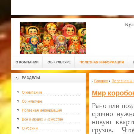
Кул
О КОМПАНИИ
ОБ КУЛЬТУРЕ
ПОЛЕЗНАЯ ИНФОРМАЦИЯ
РАЗДЕЛЫ
Главная
Полезная и
Мир коробо
О компании
Об культуре
Рано или поз
Полезная информация
срочно нужна
Всё о людях и искусстве
новую кварт
грузов. Чт
О Росиии