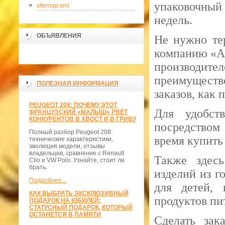
упаковочный 
sitemap.xml
недель.
ОБЪЯВЛЕНИЯ
Не нужно тер
компанию «Ан
производит
>
преимуществ
ПОЛЕЗНАЯ ИНФОРМАЦИЯ
заказов, как 
PEUGEOT 208: ПОЧЕМУ ЭТОТ
Для удобст
ФРАНЦУЗСКИЙ «МАЛЫШ» РВЁТ
КОНКУРЕНТОВ В ХВОСТ И В ГРИВУ
посредством 
Полный разбор Peugeot 208:
время купить
технические характеристики,
эволюция модели, отзывы
владельцев, сравнение с Renault
Также здесь
Clio и VW Polo. Узнайте, стоит ли
брать.
изделий из г
Подробнее...
для детей, 
КАК ВЫБРАТЬ ЭКСКЛЮЗИВНЫЙ
продуктов пи
ПОДАРОК НА ЮБИЛЕЙ:
СТАТУСНЫЙ ПОДАРОК, КОТОРЫЙ
ОСТАНЕТСЯ В ПАМЯТИ
Сделать зак