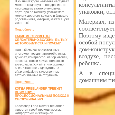
В жизни каждого человека наступает
консультант
момент, когда нужно поздравить по-
настоящему важного человека:
упаковки, оп
партнёра по бизнесу, уважаемого
коллегу, дорогого друга или близкого
родственника, который, кажется, уже
Материал, из
имеет всё.
соответствуе
Подробнее...
Поэтому изде
КАКИЕ ИНСТРУМЕНТЫ
ОБЯЗАТЕЛЬНО ДОЛЖНЫ БЫТЬ У
особой попул
АВТОМОБИЛИСТА И ПОЧЕМУ
дом-констру
Полный список обязательных
инструментов для автомобилиста:
воздухе, не
домкрат, компрессор, набор ключей,
провода, трос и другие полезные
ребенка.
аксессуары. Узнайте, что должно
быть в машине и где купить на
ufa.planetavto.ru качественные
А в специа
автомобильные инструменты.
домашним пи
Подробнее...
КОГДА FREELANDER ТРЕБУЕТ
ВНИМАНИЯ:
ПРОФЕССИОНАЛЬНЫЙ ПОДХОД К
ОБСЛУЖИВАНИЮ
Кроссовер Land Rover Freelander
известен своей проходимостью,
комфортом и инженерной