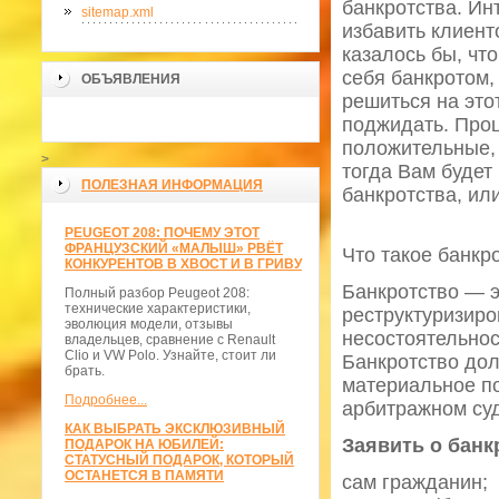
банкротства. Ин
sitemap.xml
избавить клиент
казалось бы, чт
себя банкротом,
ОБЪЯВЛЕНИЯ
решиться на это
поджидать. Проц
положительные, 
>
тогда Вам будет
ПОЛЕЗНАЯ ИНФОРМАЦИЯ
банкротства, ил
PEUGEOT 208: ПОЧЕМУ ЭТОТ
ФРАНЦУЗСКИЙ «МАЛЫШ» РВЁТ
Что такое банкр
КОНКУРЕНТОВ В ХВОСТ И В ГРИВУ
Банкротство — э
Полный разбор Peugeot 208:
технические характеристики,
реструктуризиро
эволюция модели, отзывы
несостоятельнос
владельцев, сравнение с Renault
Clio и VW Polo. Узнайте, стоит ли
Банкротство до
брать.
материальное по
Подробнее...
арбитражном суд
КАК ВЫБРАТЬ ЭКСКЛЮЗИВНЫЙ
Заявить о банк
ПОДАРОК НА ЮБИЛЕЙ:
СТАТУСНЫЙ ПОДАРОК, КОТОРЫЙ
ОСТАНЕТСЯ В ПАМЯТИ
сам гражданин;