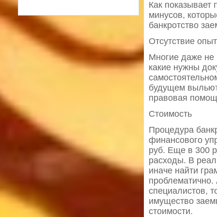
Как показывает 
минусов, которы
банкротство зае
Отсутствие опы
Многие даже не 
какие нужны док
самостоятельном
будущем выльют
правовая помощ
Стоимость
Процедура банкр
финансового уп
руб. Еще в 300 
расходы. В реа
иначе найти гра
проблематично. 
специалистов, т
имущество заем
стоимости.