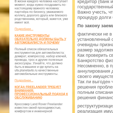
кредитор (банк 
В жизни каждого человека наступает
момент, когда нужно поздравить по-
государственный
настоящему важного человека:
Важно учесть, ч
партнёра по бизнесу, уважаемого
коллегу, дорогого друга или близкого
процедур долги 
родственника, который, кажется, уже
имеет всё.
По закону заем
Подробнее...
фактически не в
КАКИЕ ИНСТРУМЕНТЫ
установленный с
ОБЯЗАТЕЛЬНО ДОЛЖНЫ БЫТЬ У
АВТОМОБИЛИСТА И ПОЧЕМУ
очевидны призн
Полный список обязательных
размер задолже
инструментов для автомобилиста:
Как проверить с
домкрат, компрессор, набор ключей,
провода, трос и другие полезные
Банкротство физ
аксессуары. Узнайте, что должно
Несомненно, в п
быть в машине и где купить на
ufa.planetavto.ru качественные
аннулирования д
автомобильные инструменты.
своего имуществ
Подробнее...
Так ли выгоден 
решения пробле
КОГДА FREELANDER ТРЕБУЕТ
ВНИМАНИЯ:
полным списание
ПРОФЕССИОНАЛЬНЫЙ ПОДХОД К
решения финанс
ОБСЛУЖИВАНИЮ
Кроссовер Land Rover Freelander
реструктуризаци
известен своей проходимостью,
реализация иму
комфортом и инженерной