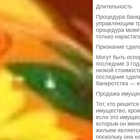
Длительность
Процедура банк
управляющим тр
процедура может
только нарастат
Признание сдел
Могут быть осп
последние 3 год
низкой стоимос
последние сделк
банкротства — е
Продажа имуще
Тот, кто решитс
имущество, кром
если это имущес
которым он мене
жильем является
поскольку она н