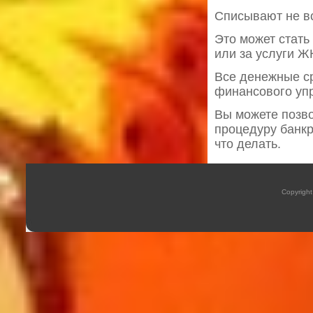
Списывают не в
Это может стать
или за услуги Ж
Все денежные с
финансового уп
Вы можете позво
процедуру банкр
что делать.
Copyrigh