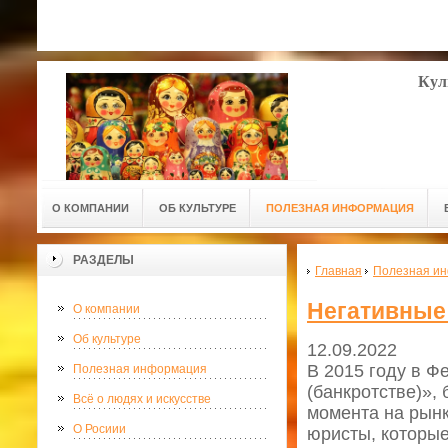
Кул
О КОМПАНИИ
ОБ КУЛЬТУРЕ
ПОЛЕЗНАЯ ИНФОРМАЦИЯ
РАЗДЕЛЫ
Главная
Полезная и
Негативные
О компании
Об культуре
12.09.2022
В 2015 году в Ф
Полезная информация
(банкротстве)»,
Всё о людях и искусстве
момента на рын
О Росиии
юристы, которы