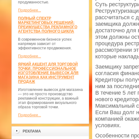
продуманностью.
Суть реструктур
Реструктуризаци
Подробнее...
рассчитаться с 
ПОЛНЫЙ СПЕКТР
МАРКЕТИНГОВЫХ РЕШЕНИЙ:
заемщика должн
ПРЕИМУЩЕСТВА РЕКЛАМНОГО
достаточно для 
АГЕНТСТВА ПОЛНОГО ЦИКЛА
этом должны ост
В современном бизнесе успех
процедура рестр
напрямую зависит от
эффективности продвижения.
рассмотрении эт
которые наклад
Подробнее...
ЯРКИЙ АКЦЕНТ ДЛЯ ТОРГОВОЙ
Заемщику запрет
ТОЧКИ: ПРОФЕССИОНАЛЬНОЕ
согласия финан
ИЗГОТОВЛЕНИЕ ВЫВЕСОК ДЛЯ
МАГАЗИНА КАК ИНСТРУМЕНТ
Кредиторы полу
ПРОДАЖ
ним за последни
Изготовление вывесок для магазина
В течение 5 лет
— это не просто производство
рекламной конструкции, а важный
нового кредитор
этап формирования визуального
Максимальный с
образа торговой точки.
Если Ваш долг н
Подробнее...
компанией окаже
условиях.
РЕКЛАМА
Особенности пр