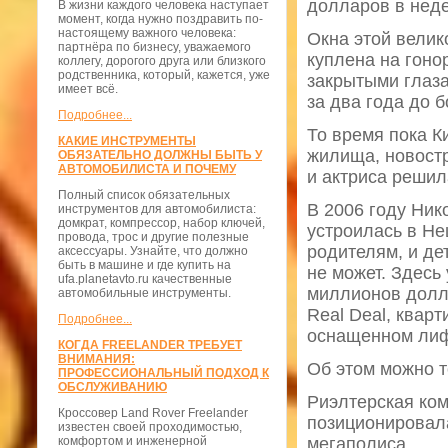
долларов в нед
В жизни каждого человека наступает
момент, когда нужно поздравить по-
настоящему важного человека:
Окна этой велик
партнёра по бизнесу, уважаемого
куплена на гоно
коллегу, дорогого друга или близкого
родственника, который, кажется, уже
закрытыми глазам
имеет всё.
за два года до 
Подробнее...
То время пока К
КАКИЕ ИНСТРУМЕНТЫ
жилища, новост
ОБЯЗАТЕЛЬНО ДОЛЖНЫ БЫТЬ У
АВТОМОБИЛИСТА И ПОЧЕМУ
и актриса решил
Полный список обязательных
В 2006 году Ник
инструментов для автомобилиста:
домкрат, компрессор, набор ключей,
устроилась в Не
провода, трос и другие полезные
родителям, и де
аксессуары. Узнайте, что должно
быть в машине и где купить на
не может. Здесь 
ufa.planetavto.ru качественные
миллионов долла
автомобильные инструменты.
Real Deal, квар
Подробнее...
оснащенном лиф
КОГДА FREELANDER ТРЕБУЕТ
ВНИМАНИЯ:
Об этом можно т
ПРОФЕССИОНАЛЬНЫЙ ПОДХОД К
ОБСЛУЖИВАНИЮ
Риэлтерская ко
Кроссовер Land Rover Freelander
позиционировала
известен своей проходимостью,
комфортом и инженерной
мегаполиса.