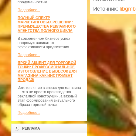
продуманностью.
Источник:
libgmb
Подробнее...
ПОЛНЫЙ СПЕКТР
МАРКЕТИНГОВЫХ РЕШЕНИЙ:
ПРЕИМУЩЕСТВА РЕКЛАМНОГО
АГЕНТСТВА ПОЛНОГО ЦИКЛА
В современном бизнесе успех
напрямую зависит от
эффективности продвижения.
Подробнее...
ЯРКИЙ АКЦЕНТ ДЛЯ ТОРГОВОЙ
ТОЧКИ: ПРОФЕССИОНАЛЬНОЕ
ИЗГОТОВЛЕНИЕ ВЫВЕСОК ДЛЯ
МАГАЗИНА КАК ИНСТРУМЕНТ
ПРОДАЖ
Изготовление вывесок для магазина
— это не просто производство
рекламной конструкции, а важный
этап формирования визуального
образа торговой точки.
Подробнее...
РЕКЛАМА