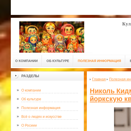
Кул
О КОМПАНИИ
ОБ КУЛЬТУРЕ
ПОЛЕЗНАЯ ИНФОРМАЦИЯ
РАЗДЕЛЫ
Главная
Полезная и
Николь Кид
О компании
йоркскую к
Об культуре
Полезная информация
Всё о людях и искусстве
О Росиии