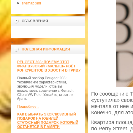
sitemap.xml
ОБЪЯВЛЕНИЯ
>
ПОЛЕЗНАЯ ИНФОРМАЦИЯ
PEUGEOT 208: ПОЧЕМУ ЭТОТ
ФРАНЦУЗСКИЙ «МАЛЫШ» РВЁТ
КОНКУРЕНТОВ В ХВОСТ И В ГРИВУ
Полный разбор Peugeot 208:
технические характеристики,
эволюция модели, отзывы
владельцев, сравнение с Renault
По сообщению Th
Clio и VW Polo. Узнайте, стоит ли
брать.
«уступила» свою
мечтала от нее 
Подробнее...
Конечно, для эт
КАК ВЫБРАТЬ ЭКСКЛЮЗИВНЫЙ
ПОДАРОК НА ЮБИЛЕЙ:
Квартира площа
СТАТУСНЫЙ ПОДАРОК, КОТОРЫЙ
ОСТАНЕТСЯ В ПАМЯТИ
по Perry Street.