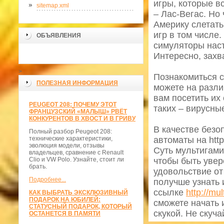
игры, которые в
sitemap.xml
– Лас-Вегас. Но 
Америку слетать
игр в том числе
ОБЪЯВЛЕНИЯ
симуляторы нас
Интересно, захв
>
Познакомиться 
ПОЛЕЗНАЯ ИНФОРМАЦИЯ
можете на разли
вам посетить их
PEUGEOT 208: ПОЧЕМУ ЭТОТ
таких – вирусны
ФРАНЦУЗСКИЙ «МАЛЫШ» РВЁТ
КОНКУРЕНТОВ В ХВОСТ И В ГРИВУ
В качестве безо
Полный разбор Peugeot 208:
технические характеристики,
автоматы на http
эволюция модели, отзывы
Суть мультигами
владельцев, сравнение с Renault
Clio и VW Polo. Узнайте, стоит ли
чтобы быть увер
брать.
удовольствие от
Подробнее...
получше узнать 
ссылке
http://m
КАК ВЫБРАТЬ ЭКСКЛЮЗИВНЫЙ
ПОДАРОК НА ЮБИЛЕЙ:
сможете начать 
СТАТУСНЫЙ ПОДАРОК, КОТОРЫЙ
скукой. Не скуча
ОСТАНЕТСЯ В ПАМЯТИ