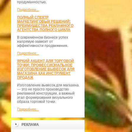
продуманностью.
Подробнее...
ПОЛНЫЙ СПЕКТР
МАРКЕТИНГОВЫХ РЕШЕНИЙ:
ПРЕИМУЩЕСТВА РЕКЛАМНОГО
АГЕНТСТВА ПОЛНОГО ЦИКЛА
В современном бизнесе успех
напрямую зависит от
эффективности продвижения.
Подробнее...
ЯРКИЙ АКЦЕНТ ДЛЯ ТОРГОВОЙ
ТОЧКИ: ПРОФЕССИОНАЛЬНОЕ
ИЗГОТОВЛЕНИЕ ВЫВЕСОК ДЛЯ
МАГАЗИНА КАК ИНСТРУМЕНТ
ПРОДАЖ
Изготовление вывесок для магазина
— это не просто производство
рекламной конструкции, а важный
этап формирования визуального
образа торговой точки.
Подробнее...
РЕКЛАМА