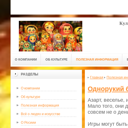
Кул
О КОМПАНИИ
ОБ КУЛЬТУРЕ
ПОЛЕЗНАЯ ИНФОРМАЦИЯ
РАЗДЕЛЫ
Главная
Полезная и
Однорукий б
О компании
Об культуре
Азарт, веселье, 
Мало того, они 
Полезная информация
совсем не о день
Всё о людях и искусстве
О Росиии
Игры могут быть