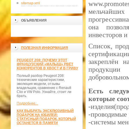
www.promotes
sitemap.xml
мельчайши
прогрессивна
ОБЪЯВЛЕНИЯ
она позвол
инвесторов и
>
Список, прод
ПОЛЕЗНАЯ ИНФОРМАЦИЯ
сертификац
закреплён н
PEUGEOT 208: ПОЧЕМУ ЭТОТ
ФРАНЦУЗСКИЙ «МАЛЫШ» РВЁТ
продукции
КОНКУРЕНТОВ В ХВОСТ И В ГРИВУ
добровольном
Полный разбор Peugeot 208:
технические характеристики,
эволюция модели, отзывы
владельцев, сравнение с Renault
Есть следу
Clio и VW Polo. Узнайте, стоит ли
брать.
которые соо
Подробнее...
-изделия(про
КАК ВЫБРАТЬ ЭКСКЛЮЗИВНЫЙ
-проводимые 
ПОДАРОК НА ЮБИЛЕЙ:
СТАТУСНЫЙ ПОДАРОК, КОТОРЫЙ
-системы мен
ОСТАНЕТСЯ В ПАМЯТИ