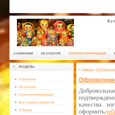
Кул
О КОМПАНИИ
ОБ КУЛЬТУРЕ
ПОЛЕЗНАЯ ИНФОРМАЦИЯ
РАЗДЕЛЫ
Главная
Полезная и
Оформление
О компании
Об культуре
Доброволь
Полезная информация
подтвержден
Всё о людях и искусстве
качества из
оформить
доб
О Росиии