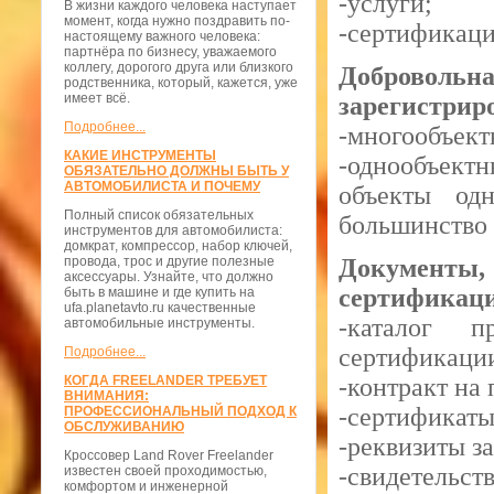
-услуги;
В жизни каждого человека наступает
момент, когда нужно поздравить по-
-сертификаци
настоящему важного человека:
партнёра по бизнесу, уважаемого
коллегу, дорогого друга или близкого
Добровол
родственника, который, кажется, уже
имеет всё.
зарегистриро
Подробнее...
-многообъект
КАКИЕ ИНСТРУМЕНТЫ
-однообъек
ОБЯЗАТЕЛЬНО ДОЛЖНЫ БЫТЬ У
АВТОМОБИЛИСТА И ПОЧЕМУ
объекты одн
Полный список обязательных
большинство 
инструментов для автомобилиста:
домкрат, компрессор, набор ключей,
провода, трос и другие полезные
Документы,
аксессуары. Узнайте, что должно
сертификац
быть в машине и где купить на
ufa.planetavto.ru качественные
-каталог п
автомобильные инструменты.
сертификаци
Подробнее...
КОГДА FREELANDER ТРЕБУЕТ
-контракт на 
ВНИМАНИЯ:
-сертификаты
ПРОФЕССИОНАЛЬНЫЙ ПОДХОД К
ОБСЛУЖИВАНИЮ
-реквизиты за
Кроссовер Land Rover Freelander
-свидетельст
известен своей проходимостью,
комфортом и инженерной