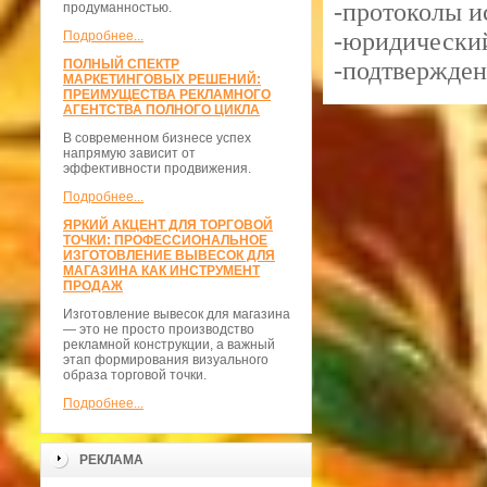
-протоколы и
продуманностью.
-юридический
Подробнее...
ПОЛНЫЙ СПЕКТР
-подтвержден
МАРКЕТИНГОВЫХ РЕШЕНИЙ:
ПРЕИМУЩЕСТВА РЕКЛАМНОГО
АГЕНТСТВА ПОЛНОГО ЦИКЛА
В современном бизнесе успех
напрямую зависит от
эффективности продвижения.
Подробнее...
ЯРКИЙ АКЦЕНТ ДЛЯ ТОРГОВОЙ
ТОЧКИ: ПРОФЕССИОНАЛЬНОЕ
ИЗГОТОВЛЕНИЕ ВЫВЕСОК ДЛЯ
МАГАЗИНА КАК ИНСТРУМЕНТ
ПРОДАЖ
Изготовление вывесок для магазина
— это не просто производство
рекламной конструкции, а важный
этап формирования визуального
образа торговой точки.
Подробнее...
РЕКЛАМА