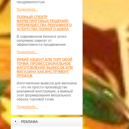
продуманностью.
Подробнее...
ПОЛНЫЙ СПЕКТР
МАРКЕТИНГОВЫХ РЕШЕНИЙ:
ПРЕИМУЩЕСТВА РЕКЛАМНОГО
АГЕНТСТВА ПОЛНОГО ЦИКЛА
В современном бизнесе успех
напрямую зависит от
эффективности продвижения.
Подробнее...
ЯРКИЙ АКЦЕНТ ДЛЯ ТОРГОВОЙ
ТОЧКИ: ПРОФЕССИОНАЛЬНОЕ
ИЗГОТОВЛЕНИЕ ВЫВЕСОК ДЛЯ
МАГАЗИНА КАК ИНСТРУМЕНТ
ПРОДАЖ
Изготовление вывесок для магазина
— это не просто производство
рекламной конструкции, а важный
этап формирования визуального
образа торговой точки.
Подробнее...
РЕКЛАМА