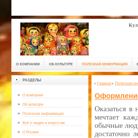
Кул
О КОМПАНИИ
ОБ КУЛЬТУРЕ
ПОЛЕЗНАЯ ИНФОРМАЦИЯ
РАЗДЕЛЫ
Главная
Полезная и
Оформлени
О компании
Об культуре
Оказаться в 
Полезная информация
мечтает каж
Всё о людях и искусстве
обычные люди
достаточно л
О Росиии