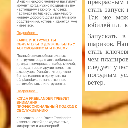
прекрасным 
В жизни каждого человека наступает
момент, когда нужно поздравить по-
стать запуск
настоящему важного человека:
партнёра по бизнесу, уважаемого
Так же можн
коллегу, дорогого друга или близкого
родственника, который, кажется, уже
юбилей или к
имеет всё.
Подробнее...
Запускать в
КАКИЕ ИНСТРУМЕНТЫ
шариков. Нап
ОБЯЗАТЕЛЬНО ДОЛЖНЫ БЫТЬ У
АВТОМОБИЛИСТА И ПОЧЕМУ
стать ключе
Полный список обязательных
чем планиров
инструментов для автомобилиста:
домкрат, компрессор, набор ключей,
следует уче
провода, трос и другие полезные
аксессуары. Узнайте, что должно
погодным ус
быть в машине и где купить на
ufa.planetavto.ru качественные
ветер.
автомобильные инструменты.
Подробнее...
КОГДА FREELANDER ТРЕБУЕТ
ВНИМАНИЯ:
ПРОФЕССИОНАЛЬНЫЙ ПОДХОД К
ОБСЛУЖИВАНИЮ
Кроссовер Land Rover Freelander
известен своей проходимостью,
комфортом и инженерной