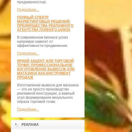
продуманностью.
Подробнее...
ПОЛНЫЙ СПЕКТР
МАРКЕТИНГОВЫХ РЕШЕНИЙ:
ПРЕИМУЩЕСТВА РЕКЛАМНОГО
АГЕНТСТВА ПОЛНОГО ЦИКЛА
В современном бизнесе успех
напрямую зависит от
эффективности продвижения.
Подробнее...
ЯРКИЙ АКЦЕНТ ДЛЯ ТОРГОВОЙ
ТОЧКИ: ПРОФЕССИОНАЛЬНОЕ
ИЗГОТОВЛЕНИЕ ВЫВЕСОК ДЛЯ
МАГАЗИНА КАК ИНСТРУМЕНТ
ПРОДАЖ
Изготовление вывесок для магазина
— это не просто производство
рекламной конструкции, а важный
этап формирования визуального
образа торговой точки.
Подробнее...
РЕКЛАМА