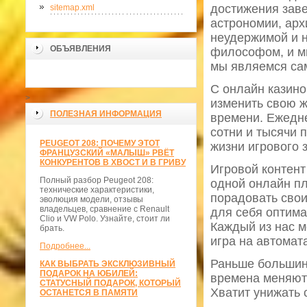
достижения заве
sitemap.xml
астрономии, арх
неудержимой и н
ОБЪЯВЛЕНИЯ
философом, и мы
мы являемся са
С онлайн казин
>
изменить свою ж
ПОЛЕЗНАЯ ИНФОРМАЦИЯ
времени. Ежедн
сотни и тысячи 
PEUGEOT 208: ПОЧЕМУ ЭТОТ
жизни игрового 
ФРАНЦУЗСКИЙ «МАЛЫШ» РВЁТ
КОНКУРЕНТОВ В ХВОСТ И В ГРИВУ
Игровой контент
Полный разбор Peugeot 208:
одной онлайн пл
технические характеристики,
порадовать свои
эволюция модели, отзывы
владельцев, сравнение с Renault
для себя оптима
Clio и VW Polo. Узнайте, стоит ли
Каждый из нас м
брать.
игра на автомат
Подробнее...
Раньше большинс
КАК ВЫБРАТЬ ЭКСКЛЮЗИВНЫЙ
ПОДАРОК НА ЮБИЛЕЙ:
времена меняютс
СТАТУСНЫЙ ПОДАРОК, КОТОРЫЙ
Хватит унижать 
ОСТАНЕТСЯ В ПАМЯТИ