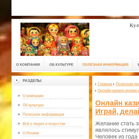
Кул
О КОМПАНИИ
ОБ КУЛЬТУРЕ
ПОЛЕЗНАЯ ИНФОРМАЦИЯ
РАЗДЕЛЫ
Главная
Полезная и
Онлайн казино вулкан 
О компании
Онлайн кази
Об культуре
Играй, дела
Полезная информация
Желание стать з
Всё о людях и искусстве
являлось стиму
О Росиии
Человек из года 