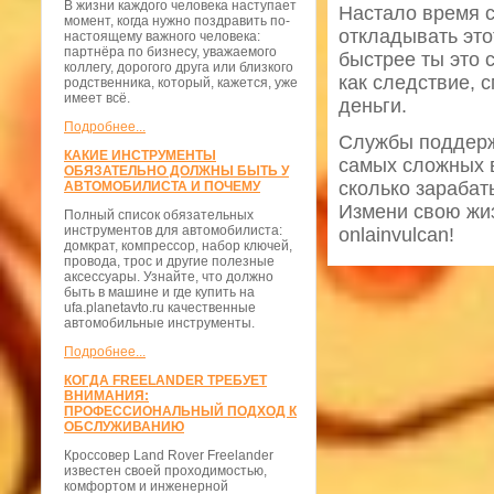
В жизни каждого человека наступает
Настало время с
момент, когда нужно поздравить по-
откладывать это
настоящему важного человека:
партнёра по бизнесу, уважаемого
быстрее ты это 
коллегу, дорогого друга или близкого
как следствие, 
родственника, который, кажется, уже
имеет всё.
деньги.
Подробнее...
Службы поддержк
КАКИЕ ИНСТРУМЕНТЫ
самых сложных в
ОБЯЗАТЕЛЬНО ДОЛЖНЫ БЫТЬ У
сколько зарабат
АВТОМОБИЛИСТА И ПОЧЕМУ
Измени свою жиз
Полный список обязательных
инструментов для автомобилиста:
onlainvulcan!
домкрат, компрессор, набор ключей,
провода, трос и другие полезные
аксессуары. Узнайте, что должно
быть в машине и где купить на
ufa.planetavto.ru качественные
автомобильные инструменты.
Подробнее...
КОГДА FREELANDER ТРЕБУЕТ
ВНИМАНИЯ:
ПРОФЕССИОНАЛЬНЫЙ ПОДХОД К
ОБСЛУЖИВАНИЮ
Кроссовер Land Rover Freelander
известен своей проходимостью,
комфортом и инженерной