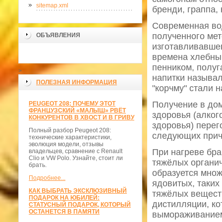
sitemap.xml
бренди, граппа,
Современная вод
полученного мет
ОБЪЯВЛЕНИЯ
изготавливавшег
времена хлебным
пенником, полу
>
напитки называл
ПОЛЕЗНАЯ ИНФОРМАЦИЯ
"корчму" стали н
Получение в до
PEUGEOT 208: ПОЧЕМУ ЭТОТ
ФРАНЦУЗСКИЙ «МАЛЫШ» РВЁТ
здоровья (алког
КОНКУРЕНТОВ В ХВОСТ И В ГРИВУ
здоровья) перег
Полный разбор Peugeot 208:
следующих прич
технические характеристики,
эволюция модели, отзывы
При нагреве бра
владельцев, сравнение с Renault
Clio и VW Polo. Узнайте, стоит ли
тяжёлых органиче
брать.
образуется множ
Подробнее...
ядовитых, таких
КАК ВЫБРАТЬ ЭКСКЛЮЗИВНЫЙ
тяжёлых вещест
ПОДАРОК НА ЮБИЛЕЙ:
дистилляции, ко
СТАТУСНЫЙ ПОДАРОК, КОТОРЫЙ
ОСТАНЕТСЯ В ПАМЯТИ
вымораживанием