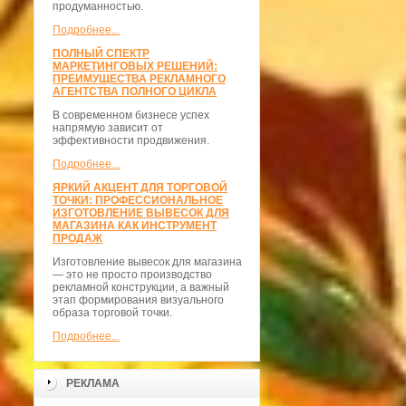
продуманностью.
Подробнее...
ПОЛНЫЙ СПЕКТР
МАРКЕТИНГОВЫХ РЕШЕНИЙ:
ПРЕИМУЩЕСТВА РЕКЛАМНОГО
АГЕНТСТВА ПОЛНОГО ЦИКЛА
В современном бизнесе успех
напрямую зависит от
эффективности продвижения.
Подробнее...
ЯРКИЙ АКЦЕНТ ДЛЯ ТОРГОВОЙ
ТОЧКИ: ПРОФЕССИОНАЛЬНОЕ
ИЗГОТОВЛЕНИЕ ВЫВЕСОК ДЛЯ
МАГАЗИНА КАК ИНСТРУМЕНТ
ПРОДАЖ
Изготовление вывесок для магазина
— это не просто производство
рекламной конструкции, а важный
этап формирования визуального
образа торговой точки.
Подробнее...
РЕКЛАМА