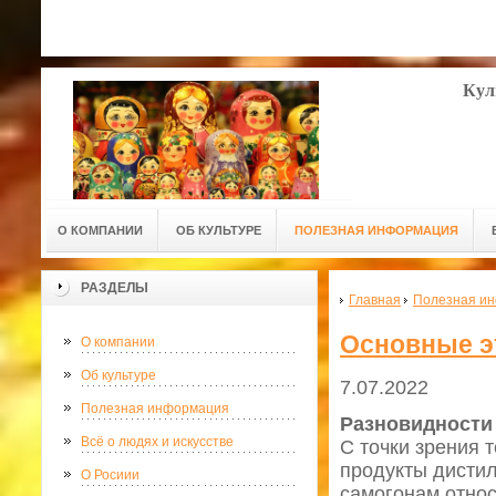
Кул
О КОМПАНИИ
ОБ КУЛЬТУРЕ
ПОЛЕЗНАЯ ИНФОРМАЦИЯ
РАЗДЕЛЫ
Главная
Полезная и
Основные э
О компании
Об культуре
7.07.2022
Полезная информация
Разновидности
Всё о людях и искусстве
С точки зрения 
продукты дистил
О Росиии
самогонам относ