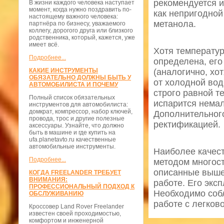
рекомендуется и
В жизни каждого человека наступает
момент, когда нужно поздравить по-
как непригодной
настоящему важного человека:
метанола.
партнёра по бизнесу, уважаемого
коллегу, дорогого друга или близкого
родственника, который, кажется, уже
имеет всё.
Хотя температур
Подробнее...
определена, его
КАКИЕ ИНСТРУМЕНТЫ
(аналогично, хот
ОБЯЗАТЕЛЬНО ДОЛЖНЫ БЫТЬ У
от холодной вод
АВТОМОБИЛИСТА И ПОЧЕМУ
строго равной т
Полный список обязательных
испарится немал
инструментов для автомобилиста:
домкрат, компрессор, набор ключей,
Дополнительног
провода, трос и другие полезные
ректификацией.
аксессуары. Узнайте, что должно
быть в машине и где купить на
ufa.planetavto.ru качественные
автомобильные инструменты.
Наиболее качес
Подробнее...
методом многост
описанные выше
КОГДА FREELANDER ТРЕБУЕТ
ВНИМАНИЯ:
работе. Его экс
ПРОФЕССИОНАЛЬНЫЙ ПОДХОД К
Необходимо соб
ОБСЛУЖИВАНИЮ
работе с легков
Кроссовер Land Rover Freelander
известен своей проходимостью,
комфортом и инженерной