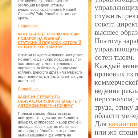
технические характеристики,
эволюция модели, отзывы
управляющих 
владельцев, сравнение с Renault
Clio и VW Polo. Узнайте, стоит ли
служить: рек
брать.
совета дирек
Подробнее...
высшее образо
КАК ВЫБРАТЬ ЭКСКЛЮЗИВНЫЙ
ПОДАРОК НА ЮБИЛЕЙ:
Поэтому зара
СТАТУСНЫЙ ПОДАРОК, КОТОРЫЙ
ОСТАНЕТСЯ В ПАМЯТИ
управляющего
В жизни каждого человека наступает
сотен тысяч.
момент, когда нужно поздравить по-
настоящему важного человека:
Каждый менед
партнёра по бизнесу, уважаемого
правовых акт
коллегу, дорогого друга или близкого
родственника, который, кажется, уже
коммерческой
имеет всё.
ведения рек
Подробнее...
КАКИЕ ИНСТРУМЕНТЫ
персоналом, 
ОБЯЗАТЕЛЬНО ДОЛЖНЫ БЫТЬ У
труда, этику 
АВТОМОБИЛИСТА И ПОЧЕМУ
Полный список обязательных
области мене
инструментов для автомобилиста:
Для
вакансии
домкрат, компрессор, набор ключей,
провода, трос и другие полезные
или же специ
аксессуары. Узнайте, что должно
быть в машине и где купить на