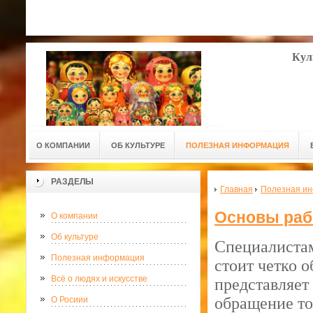
Кул
О КОМПАНИИ
ОБ КУЛЬТУРЕ
ПОЛЕЗНАЯ ИНФОРМАЦИЯ
РАЗДЕЛЫ
Главная
Полезная и
Основы раб
О компании
Об культуре
Специалиста
Полезная информация
стоит четко 
Всё о людях и искусстве
представляет
обращение то
О Росиии