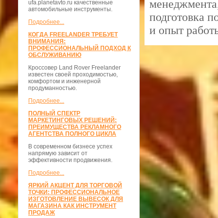
менеджмента,
ufa.planetavto.ru качественные
автомобильные инструменты.
подготовка п
Подробнее...
и опыт работ
КОГДА FREELANDER ТРЕБУЕТ
ВНИМАНИЯ:
ПРОФЕССИОНАЛЬНЫЙ ПОДХОД К
ОБСЛУЖИВАНИЮ
Кроссовер Land Rover Freelander
известен своей проходимостью,
комфортом и инженерной
продуманностью.
Подробнее...
ПОЛНЫЙ СПЕКТР
МАРКЕТИНГОВЫХ РЕШЕНИЙ:
ПРЕИМУЩЕСТВА РЕКЛАМНОГО
АГЕНТСТВА ПОЛНОГО ЦИКЛА
В современном бизнесе успех
напрямую зависит от
эффективности продвижения.
Подробнее...
ЯРКИЙ АКЦЕНТ ДЛЯ ТОРГОВОЙ
ТОЧКИ: ПРОФЕССИОНАЛЬНОЕ
ИЗГОТОВЛЕНИЕ ВЫВЕСОК ДЛЯ
МАГАЗИНА КАК ИНСТРУМЕНТ
ПРОДАЖ