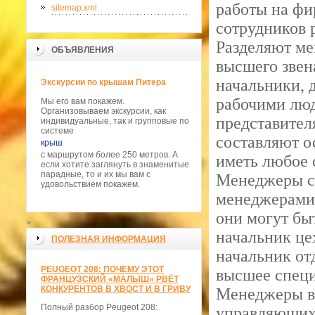
работы на фи
sitemap.xml
сотрудников 
Разделяют ме
ОБЪЯВЛЕНИЯ
высшего звен
начальники, 
Экскурсии по крышам Питера
рабочими люд
Мы его вам покажем.
Организовываем экскурсии, как
представител
индивидуальные, так и групповые по
системе
составляют о
крыш
с маршрутом более 250 метров. А
иметь любое 
если хотите заглянуть в знаменитые
парадные, то и их мы вам с
Менеджеры ср
удовольствием покажем.
менеджерами 
они могут бы
>
начальник це
ПОЛЕЗНАЯ ИНФОРМАЦИЯ
начальник от
PEUGEOT 208: ПОЧЕМУ ЭТОТ
высшее специ
ФРАНЦУЗСКИЙ «МАЛЫШ» РВЁТ
КОНКУРЕНТОВ В ХВОСТ И В ГРИВУ
Менеджеры вы
Полный разбор Peugeot 208:
управляющих.