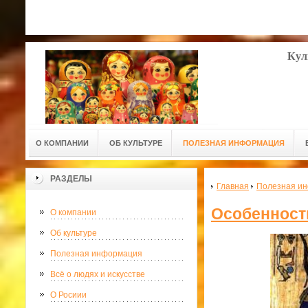
Кул
О КОМПАНИИ
ОБ КУЛЬТУРЕ
ПОЛЕЗНАЯ ИНФОРМАЦИЯ
РАЗДЕЛЫ
Главная
Полезная и
Особенност
О компании
Об культуре
Полезная информация
Всё о людях и искусстве
О Росиии