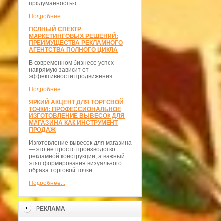
продуманностью.
Подробнее...
ПОЛНЫЙ СПЕКТР
МАРКЕТИНГОВЫХ РЕШЕНИЙ:
ПРЕИМУЩЕСТВА РЕКЛАМНОГО
АГЕНТСТВА ПОЛНОГО ЦИКЛА
В современном бизнесе успех
напрямую зависит от
эффективности продвижения.
Подробнее...
ЯРКИЙ АКЦЕНТ ДЛЯ ТОРГОВОЙ
ТОЧКИ: ПРОФЕССИОНАЛЬНОЕ
ИЗГОТОВЛЕНИЕ ВЫВЕСОК ДЛЯ
МАГАЗИНА КАК ИНСТРУМЕНТ
ПРОДАЖ
Изготовление вывесок для магазина
— это не просто производство
рекламной конструкции, а важный
этап формирования визуального
образа торговой точки.
Подробнее...
РЕКЛАМА