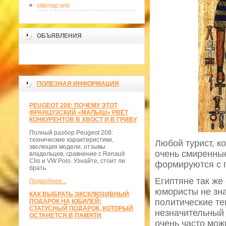
sitemap.xml
ОБЪЯВЛЕНИЯ
>
ПОЛЕЗНАЯ ИНФОРМАЦИЯ
PEUGEOT 208: ПОЧЕМУ ЭТОТ
ФРАНЦУЗСКИЙ «МАЛЫШ» РВЁТ
КОНКУРЕНТОВ В ХВОСТ И В ГРИВУ
Полный разбор Peugeot 208:
технические характеристики,
Любой турист, к
эволюция модели, отзывы
очень смиренные
владельцев, сравнение с Renault
Clio и VW Polo. Узнайте, стоит ли
формируются с 
брать.
Египтяне так же
Подробнее...
юмористы не зна
КАК ВЫБРАТЬ ЭКСКЛЮЗИВНЫЙ
политические те
ПОДАРОК НА ЮБИЛЕЙ:
СТАТУСНЫЙ ПОДАРОК, КОТОРЫЙ
незначительный 
ОСТАНЕТСЯ В ПАМЯТИ
очень часто мож