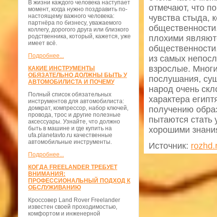
В жизни каждого человека наступает
отмечают, что п
момент, когда нужно поздравить по-
настоящему важного человека:
чувства стыда, 
партнёра по бизнесу, уважаемого
общественности.
коллегу, дорогого друга или близкого
родственника, который, кажется, уже
плохими являютс
имеет всё.
общественности.
Подробнее...
из самых непос
взрослые. Многи
КАКИЕ ИНСТРУМЕНТЫ
ОБЯЗАТЕЛЬНО ДОЛЖНЫ БЫТЬ У
послушания, сущ
АВТОМОБИЛИСТА И ПОЧЕМУ
народ очень скло
Полный список обязательных
характера египт
инструментов для автомобилиста:
домкрат, компрессор, набор ключей,
получению образ
провода, трос и другие полезные
пытаются стать 
аксессуары. Узнайте, что должно
быть в машине и где купить на
хорошими знани
ufa.planetavto.ru качественные
автомобильные инструменты.
Источник:
rozhd.
Подробнее...
КОГДА FREELANDER ТРЕБУЕТ
ВНИМАНИЯ:
ПРОФЕССИОНАЛЬНЫЙ ПОДХОД К
ОБСЛУЖИВАНИЮ
Кроссовер Land Rover Freelander
известен своей проходимостью,
комфортом и инженерной