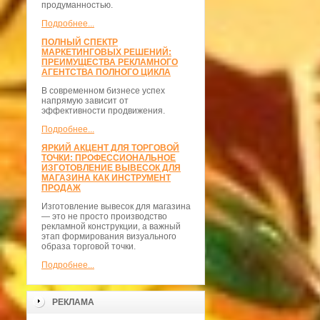
продуманностью.
Подробнее...
ПОЛНЫЙ СПЕКТР
МАРКЕТИНГОВЫХ РЕШЕНИЙ:
ПРЕИМУЩЕСТВА РЕКЛАМНОГО
АГЕНТСТВА ПОЛНОГО ЦИКЛА
В современном бизнесе успех
напрямую зависит от
эффективности продвижения.
Подробнее...
ЯРКИЙ АКЦЕНТ ДЛЯ ТОРГОВОЙ
ТОЧКИ: ПРОФЕССИОНАЛЬНОЕ
ИЗГОТОВЛЕНИЕ ВЫВЕСОК ДЛЯ
МАГАЗИНА КАК ИНСТРУМЕНТ
ПРОДАЖ
Изготовление вывесок для магазина
— это не просто производство
рекламной конструкции, а важный
этап формирования визуального
образа торговой точки.
Подробнее...
РЕКЛАМА