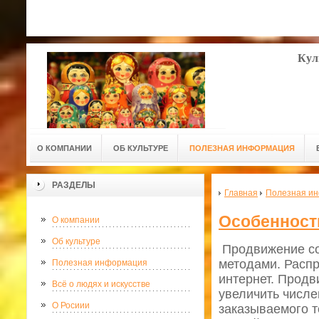
Кул
О КОМПАНИИ
ОБ КУЛЬТУРЕ
ПОЛЕЗНАЯ ИНФОРМАЦИЯ
РАЗДЕЛЫ
Главная
Полезная и
Особенност
О компании
Об культуре
Продвижение со
методами. Распр
Полезная информация
интернет. Продв
Всё о людях и искусстве
увеличить числе
О Росиии
заказываемого т