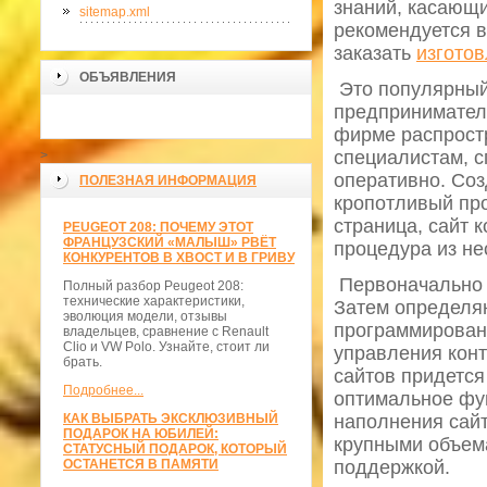
знаний, касающ
sitemap.xml
рекомендуется 
заказать
изготов
ОБЪЯВЛЕНИЯ
Это популярный
предпринимателя
фирме распростр
специалистам, с
>
оперативно. Соз
ПОЛЕЗНАЯ ИНФОРМАЦИЯ
кропотливый про
страница, сайт 
PEUGEOT 208: ПОЧЕМУ ЭТОТ
ФРАНЦУЗСКИЙ «МАЛЫШ» РВЁТ
процедура из не
КОНКУРЕНТОВ В ХВОСТ И В ГРИВУ
Первоначально 
Полный разбор Peugeot 208:
технические характеристики,
Затем определяю
эволюция модели, отзывы
программировани
владельцев, сравнение с Renault
Clio и VW Polo. Узнайте, стоит ли
управления кон
брать.
сайтов придется
Подробнее...
оптимальное фун
КАК ВЫБРАТЬ ЭКСКЛЮЗИВНЫЙ
наполнения сайт
ПОДАРОК НА ЮБИЛЕЙ:
крупными объем
СТАТУСНЫЙ ПОДАРОК, КОТОРЫЙ
ОСТАНЕТСЯ В ПАМЯТИ
поддержкой.